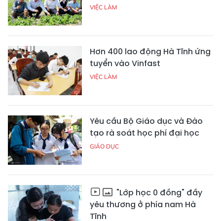
VIỆC LÀM
Hơn 400 lao động Hà Tĩnh ứng
tuyển vào Vinfast
VIỆC LÀM
Yêu cầu Bộ Giáo dục và Đào
tạo rà soát học phí đại học
GIÁO DỤC
"Lớp học 0 đồng" đầy
yêu thương ở phía nam Hà
Tĩnh