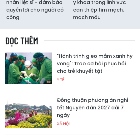
nhận liệt sĩ - đảm bảo
y khoa trong lĩnh vực
quyền lợi cho người có
can thiệp tim mạch,
công
mạch máu
ĐỌC THÊM
"Hành trình gieo mầm xanh hy
vọng": Trao cơ hội phục hồi
cho trẻ khuyết tật
Y TẾ
Đồng thuận phương án nghỉ
tết Nguyên đán 2027 dài 7
ngày
XÃ HỘI