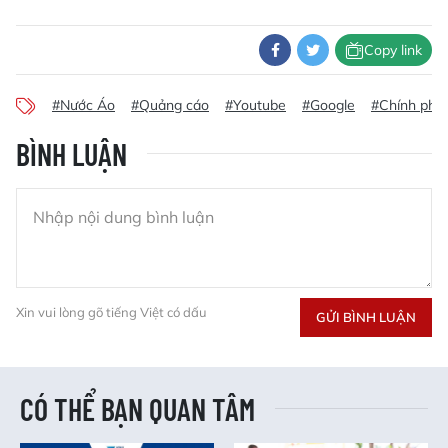
Copy link
#Nước Áo
#Quảng cáo
#Youtube
#Google
#Chính phủ
BÌNH LUẬN
Xin vui lòng gõ tiếng Việt có dấu
GỬI BÌNH LUẬN
CÓ THỂ BẠN QUAN TÂM