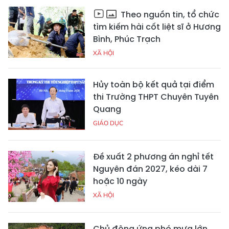
Theo nguồn tin, tổ chức
tìm kiếm hài cốt liệt sĩ ở Hương
Bình, Phúc Trạch
XÃ HỘI
Hủy toàn bộ kết quả tại điểm
thi Trường THPT Chuyên Tuyên
Quang
GIÁO DỤC
Đề xuất 2 phương án nghỉ tết
Nguyên đán 2027, kéo dài 7
hoặc 10 ngày
XÃ HỘI
Chủ động ứng phó mưa lớn,