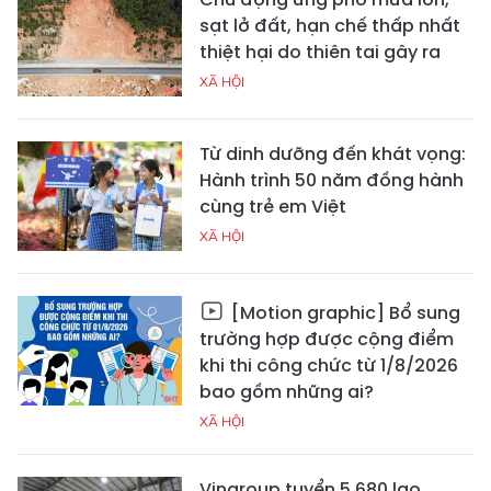
sạt lở đất, hạn chế thấp nhất
thiệt hại do thiên tai gây ra
XÃ HỘI
Từ dinh dưỡng đến khát vọng:
Hành trình 50 năm đồng hành
cùng trẻ em Việt
XÃ HỘI
[Motion graphic] Bổ sung
trường hợp được cộng điểm
khi thi công chức từ 1/8/2026
bao gồm những ai?
XÃ HỘI
Vingroup tuyển 5.680 lao