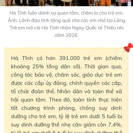
Hà Tĩnh luôn dành sự quan tâm, chăm lo cho trẻ em.
Ảnh: Lãnh đạo tỉnh tặng quà cho các em nhỏ tại Làng
Trẻ em mồ côi Hà Tĩnh nhân Ngày Quốc tế Thiếu nhi
năm 2026.
Hà Tĩnh có hơn 391.000 trẻ em (chiếm
khoảng 25% tổng dân số). Thời gian qua,
công tác bảo vệ, chăm sóc, giáo dục trẻ em
được các cấp ủy đảng, chính quyền các cấp,
tổ chức đoàn thể, Nhân dân và toàn thể xã
hội quan tâm. Theo đó, toàn tỉnh thực hiện
tốt chương trình phòng, chống suy dinh
dưỡng cho trẻ em, tỷ lệ trẻ em dưới 5 tuổi bị
suy dinh dưỡng thể nhẹ cân giảm còn 7,4%,
tỷ lệ trẻ em dưới 5 tuổi bị suy dinh dưỡng thể