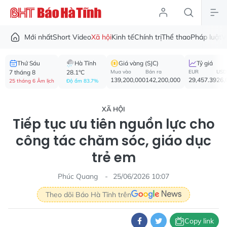
Mới nhất
Short Video
Xã hội
Kinh tế
Chính trị
Thể thao
Pháp luật
V
Thứ Sáu
Hà Tĩnh
Giá vàng (SJC)
Tỷ giá
7 tháng 8
28.1°C
Mua vào
Bán ra
EUR
USD
139,200,000
142,200,000
29,457.39
26,
25 tháng 6 Âm lịch
Độ ẩm 83.7%
XÃ HỘI
Tiếp tục ưu tiên nguồn lực cho
công tác chăm sóc, giáo dục
trẻ em
Phúc Quang
25/06/2026 10:07
Theo dõi Báo Hà Tĩnh trên
Copy link