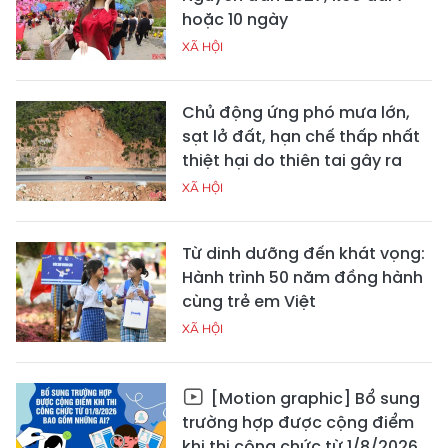
hoặc 10 ngày
XÃ HỘI
Chủ động ứng phó mưa lớn,
sạt lở đất, hạn chế thấp nhất
thiệt hại do thiên tai gây ra
XÃ HỘI
Từ dinh dưỡng đến khát vọng:
Hành trình 50 năm đồng hành
cùng trẻ em Việt
XÃ HỘI
[Motion graphic] Bổ sung
trường hợp được cộng điểm
khi thi công chức từ 1/8/2026