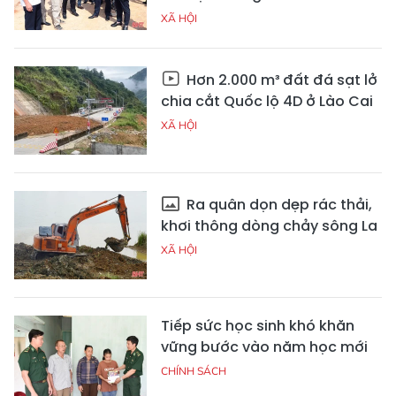
XÃ HỘI
Hơn 2.000 m³ đất đá sạt lở
chia cắt Quốc lộ 4D ở Lào Cai
XÃ HỘI
Ra quân dọn dẹp rác thải,
khơi thông dòng chảy sông La
XÃ HỘI
Tiếp sức học sinh khó khăn
vững bước vào năm học mới
CHÍNH SÁCH