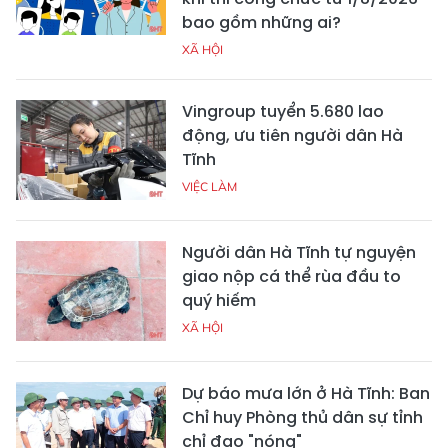
bao gồm những ai?
XÃ HỘI
Vingroup tuyển 5.680 lao
động, ưu tiên người dân Hà
Tĩnh
VIỆC LÀM
Người dân Hà Tĩnh tự nguyện
giao nộp cá thể rùa đầu to
quý hiếm
XÃ HỘI
Dự báo mưa lớn ở Hà Tĩnh: Ban
Chỉ huy Phòng thủ dân sự tỉnh
chỉ đạo "nóng"