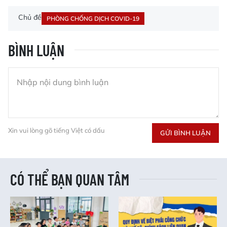
Chủ đề
PHÒNG CHỐNG DỊCH COVID-19
BÌNH LUẬN
Xin vui lòng gõ tiếng Việt có dấu
GỬI BÌNH LUẬN
CÓ THỂ BẠN QUAN TÂM