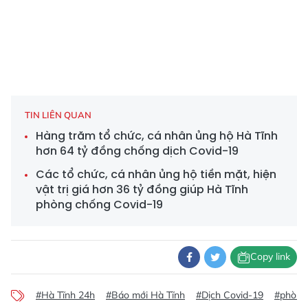
TIN LIÊN QUAN
Hàng trăm tổ chức, cá nhân ủng hộ Hà Tĩnh
hơn 64 tỷ đồng chống dịch Covid-19
Các tổ chức, cá nhân ủng hộ tiền mặt, hiện
vật trị giá hơn 36 tỷ đồng giúp Hà Tĩnh
phòng chống Covid-19
Copy link
#Hà Tĩnh 24h
#Báo mới Hà Tĩnh
#Dịch Covid-19
#phòng