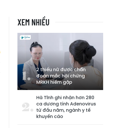
XEM NHIỀU
2 thiếu nữ được chẩn
ẽ
đoán mắc hội chứng
i
MRKH hiếm gặp
Hà Tĩnh ghi nhận hơn 280
ca dương tính Adenovirus
từ đầu năm, ngành y tế
khuyến cáo