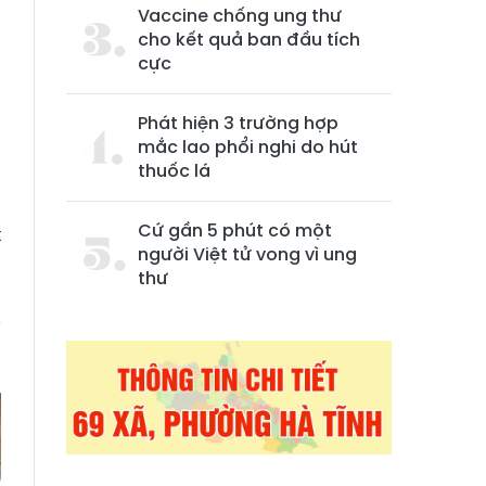
Vaccine chống ung thư
cho kết quả ban đầu tích
cực
Phát hiện 3 trường hợp
mắc lao phổi nghi do hút
thuốc lá
Cứ gần 5 phút có một
t
người Việt tử vong vì ung
m
thư
c
ỹ