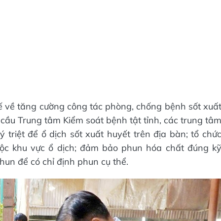
ế về tăng cường công tác phòng, chống bệnh sốt xuấ
 cầu Trung tâm Kiểm soát bệnh tật tỉnh, các trung tâ
ý triệt để ổ dịch sốt xuất huyết trên địa bàn; tổ chứ
ộc khu vực ổ dịch; đảm bảo phun hóa chất đúng k
phun để có chỉ định phun cụ thể.