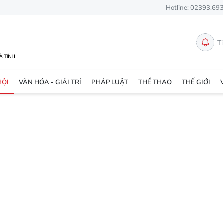
Hotline: 02393.69
T
HỘI
VĂN HÓA - GIẢI TRÍ
PHÁP LUẬT
THỂ THAO
THẾ GIỚI