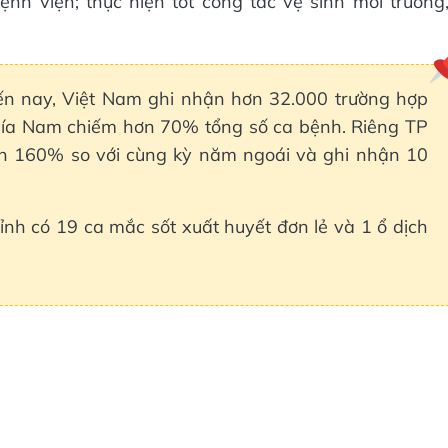
 bệnh viện; thực hiện tốt công tác vệ sinh môi trường
ến nay, Việt Nam ghi nhận hơn 32.000 trường hợp
phía Nam chiếm hơn 70% tổng số ca bệnh. Riêng TP
ần 160% so với cùng kỳ năm ngoái và ghi nhận 10
ỉnh có 19 ca mắc sốt xuất huyết đơn lẻ và 1 ổ dịch