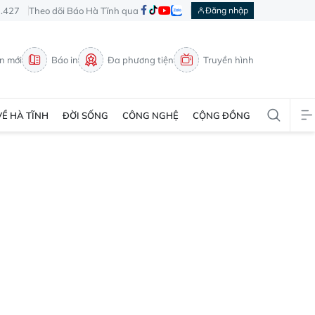
3.427
Theo dõi Báo Hà Tĩnh qua
Đăng nhập
in mới
Báo in
Đa phương tiện
Truyền hình
VỀ HÀ TĨNH
ĐỜI SỐNG
CÔNG NGHỆ
CỘNG ĐỒNG