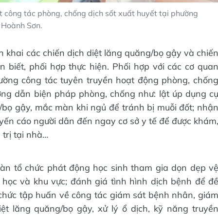
t công tác phòng, chống dịch sốt xuất huyết tại phường
Hoành Sơn.
ển khai các chiến dịch diệt lăng quăng/bọ gậy và chiế
 biết, phối hợp thực hiện. Phối hợp với các cơ qua
cường công tác tuyên truyền hoạt động phòng, chốn
ướng dẫn biện pháp phòng, chống như: lật úp dụng c
/bọ gậy, mắc màn khi ngủ để tránh bị muỗi đốt; nhậ
uyến cáo người dân đến ngay cơ sở y tế để được khám
 trị tại nhà…
 bàn tổ chức phát động học sinh tham gia dọn dẹp v
g học và khu vực; đánh giá tình hình dịch bệnh để đ
chức tập huấn về công tác giám sát bệnh nhân, giá
iệt lăng quăng/bọ gậy, xử lý ổ dịch, kỹ năng truyề