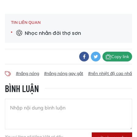
TIN LIÊN QUAN
Nhọc nhằn đời thợ sơn
Copy link
#nắng nóng
#nắng nóng gay gắt
#nền nhiệt độ cao nhất 
BÌNH LUẬN
Xin vui lòng gõ tiếng Việt có dấu