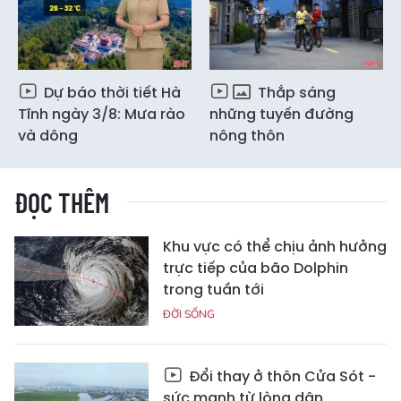
Dự báo thời tiết Hà
Thắp sáng
Tĩnh ngày 3/8: Mưa rào
những tuyến đường
và dông
nông thôn
ĐỌC THÊM
Khu vực có thể chịu ảnh hưởng
trực tiếp của bão Dolphin
trong tuần tới
ĐỜI SỐNG
Đổi thay ở thôn Cửa Sót -
sức mạnh từ lòng dân