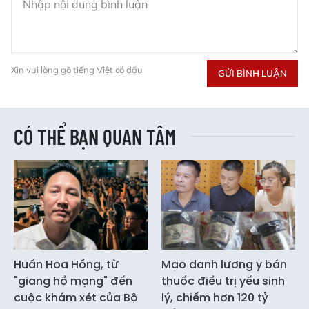
Xin vui lòng gõ tiếng Việt có dấu
GỬI BÌNH LUẬN
CÓ THỂ BẠN QUAN TÂM
Huấn Hoa Hồng, từ
Mạo danh lương y bán
"giang hồ mạng" đến
thuốc điều trị yếu sinh
cuộc khám xét của Bộ
lý, chiếm hơn 120 tỷ