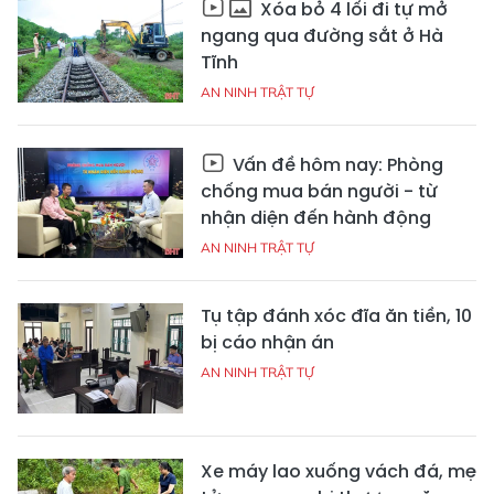
Xóa bỏ 4 lối đi tự mở
ngang qua đường sắt ở Hà
Tĩnh
AN NINH TRẬT TỰ
Vấn đề hôm nay: Phòng
chống mua bán người - từ
nhận diện đến hành động
AN NINH TRẬT TỰ
Tụ tập đánh xóc đĩa ăn tiền, 10
bị cáo nhận án
AN NINH TRẬT TỰ
Xe máy lao xuống vách đá, mẹ