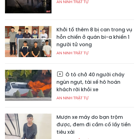
AN NINH TRẬT TỰ
Khởi tố thêm 8 bị can trong vụ
hỗn chiến ở quán bi-a khiến 1
người tử vong
AN NINH TRẬT TỰ
Ô tô chở 40 người cháy
ngùn ngụt, tài xế hô hoán
khách rời khỏi xe
AN NINH TRẬT TỰ
Mượn xe máy do bạn trộm
được, đem đi cầm cố lấy tiền
tiêu xài