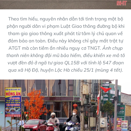
Theo tìm hiểu, nguyên nhân dẫn tới tình trạng một bộ
phận người dân vi phạm Luật Giao thông đường bộ khi
tham gia giao thông xuất phát từ tâm lý chủ quan về
đảm bảo an toàn. Điều này không chỉ gây mất trật tự
ATGT mà còn tiềm ẩn nhiều nguy cơ TNGT.
Ảnh chụp
thanh niên không đội mũ bảo hiểm, điều khiển xe mô tô
vượt đèn đỏ ở ngã tư giao QL15B với tỉnh lộ 547 đoạn
qua xã Hộ Độ, huyện Lộc Hà chiều 25/1 (mùng 4 tết).