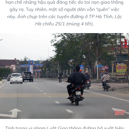
hạn chế những hậu quả đáng tiếc do tai nạn giao thông
gây ra. Tuy nhiên, một số người dân vẫn “quên” việc
này.
Ảnh chụp trên các tuyến đường ở TP Hà Tĩnh, Lộc
Hà chiều 25/1 (mùng 4 tết).
Tình trạng vi phạm Luật Giao thông đường bộ xuất hiện