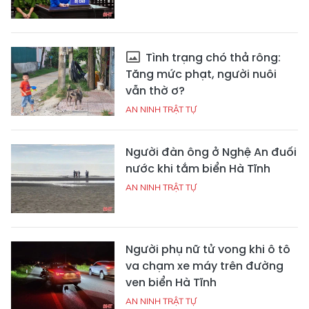
Tình trạng chó thả rông:
Tăng mức phạt, người nuôi
vẫn thờ ơ?
AN NINH TRẬT TỰ
Người đàn ông ở Nghệ An đuối
nước khi tắm biển Hà Tĩnh
AN NINH TRẬT TỰ
Người phụ nữ tử vong khi ô tô
va chạm xe máy trên đường
ven biển Hà Tĩnh
AN NINH TRẬT TỰ