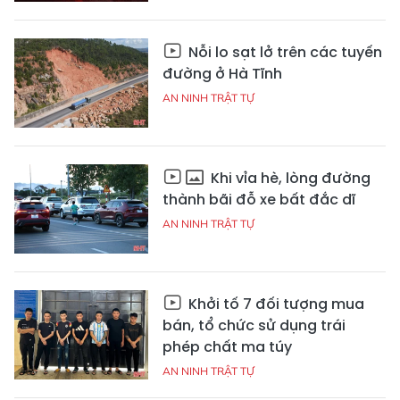
Nỗi lo sạt lở trên các tuyến
đường ở Hà Tĩnh
AN NINH TRẬT TỰ
Khi vỉa hè, lòng đường
thành bãi đỗ xe bất đắc dĩ
AN NINH TRẬT TỰ
Khởi tố 7 đối tượng mua
bán, tổ chức sử dụng trái
phép chất ma túy
AN NINH TRẬT TỰ