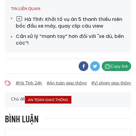
TIN LIÊN QUAN
Hà Tĩnh: Khởi tố vụ án 5 thanh thiếu niên
bốc đầu xe máy, quay clip câu view
Cần xử lý “mạnh tay” hơn đối với "xe dù, bến
cóc”!
Copy link
#Hà Tĩnh 24h
#An toàn giao thông
#Vi phạm giao thông
Chủ đề
AN TOÀN GIAO THÔNG
BÌNH LUẬN