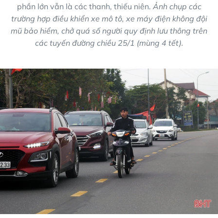
phần lớn vẫn là các thanh, thiếu niên.
Ảnh chụp các
trường hợp điều khiển xe mô tô, xe máy điện không đội
mũ bảo hiểm, chở quá số người quy định lưu thông trên
các tuyến đường chiều 25/1 (mùng 4 tết).