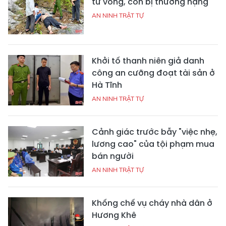
tử vong, con bị thương nặng
AN NINH TRẬT TỰ
Khởi tố thanh niên giả danh
công an cưỡng đoạt tài sản ở
Hà Tĩnh
AN NINH TRẬT TỰ
Cảnh giác trước bẫy "việc nhẹ,
lương cao" của tội phạm mua
bán người
AN NINH TRẬT TỰ
Khống chế vụ cháy nhà dân ở
Hương Khê