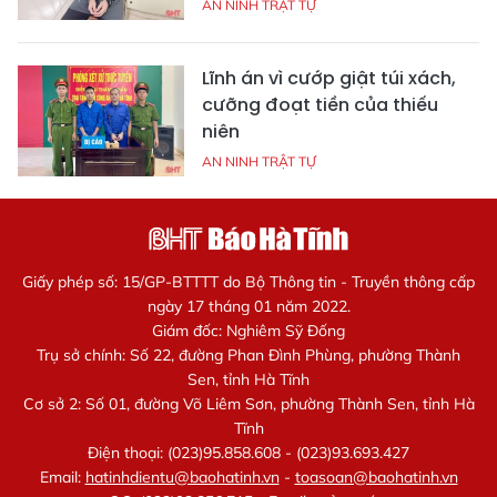
AN NINH TRẬT TỰ
Lĩnh án vì cướp giật túi xách,
cưỡng đoạt tiền của thiếu
niên
AN NINH TRẬT TỰ
Giấy phép số: 15/GP-BTTTT do Bộ Thông tin - Truyền thông cấp
ngày 17 tháng 01 năm 2022.
Giám đốc: Nghiêm Sỹ Đống
Trụ sở chính: Số 22, đường Phan Đình Phùng, phường Thành
Sen, tỉnh Hà Tĩnh
Cơ sở 2: Số 01, đường Võ Liêm Sơn, phường Thành Sen, tỉnh Hà
Tĩnh
Điện thoại: (023)95.858.608 - (023)93.693.427
Email:
hatinhdientu@baohatinh.vn
-
toasoan@baohatinh.vn