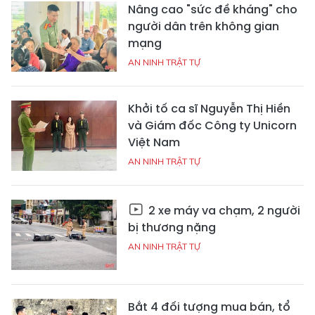
Nâng cao "sức đề kháng" cho
người dân trên không gian
mạng
AN NINH TRẬT TỰ
Khởi tố ca sĩ Nguyễn Thị Hiền
và Giám đốc Công ty Unicorn
Việt Nam
AN NINH TRẬT TỰ
2 xe máy va chạm, 2 người
bị thương nặng
AN NINH TRẬT TỰ
Bắt 4 đối tượng mua bán, tổ