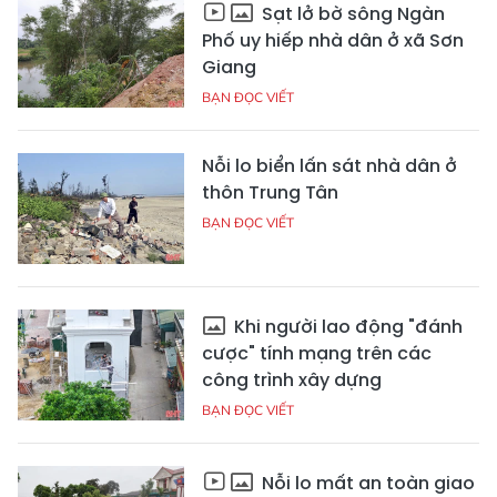
Sạt lở bờ sông Ngàn
Phố uy hiếp nhà dân ở xã Sơn
Giang
BẠN ĐỌC VIẾT
Nỗi lo biển lấn sát nhà dân ở
thôn Trung Tân
BẠN ĐỌC VIẾT
Khi người lao động "đánh
cược" tính mạng trên các
công trình xây dựng
BẠN ĐỌC VIẾT
Nỗi lo mất an toàn giao