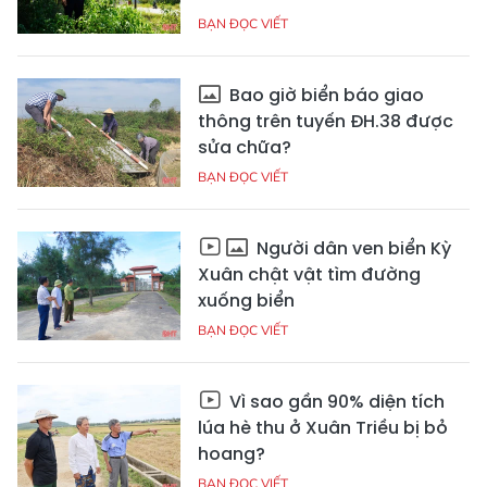
BẠN ĐỌC VIẾT
Bao giờ biển báo giao
thông trên tuyến ĐH.38 được
sửa chữa?
BẠN ĐỌC VIẾT
Người dân ven biển Kỳ
Xuân chật vật tìm đường
xuống biển
BẠN ĐỌC VIẾT
Vì sao gần 90% diện tích
lúa hè thu ở Xuân Triều bị bỏ
hoang?
BẠN ĐỌC VIẾT