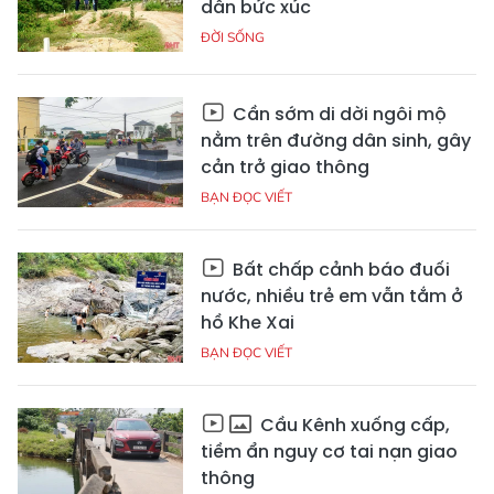
dân bức xúc
ĐỜI SỐNG
Cần sớm di dời ngôi mộ
nằm trên đường dân sinh, gây
cản trở giao thông
BẠN ĐỌC VIẾT
Bất chấp cảnh báo đuối
nước, nhiều trẻ em vẫn tắm ở
hồ Khe Xai
BẠN ĐỌC VIẾT
Cầu Kênh xuống cấp,
tiềm ẩn nguy cơ tai nạn giao
thông