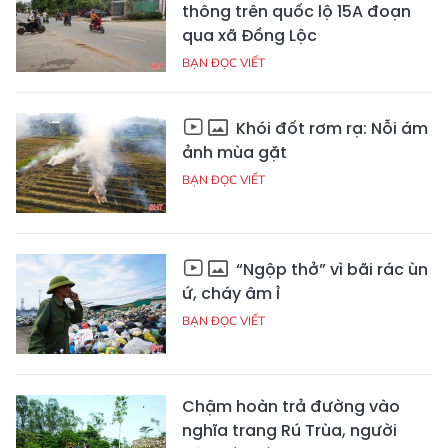
thông trên quốc lộ 15A đoạn
qua xã Đồng Lộc
BẠN ĐỌC VIẾT
Khói đốt rơm rạ: Nỗi ám
ảnh mùa gặt
BẠN ĐỌC VIẾT
“Ngộp thở” vì bãi rác ùn
ứ, cháy âm ỉ
BẠN ĐỌC VIẾT
Chậm hoàn trả đường vào
nghĩa trang Rú Trùa, người