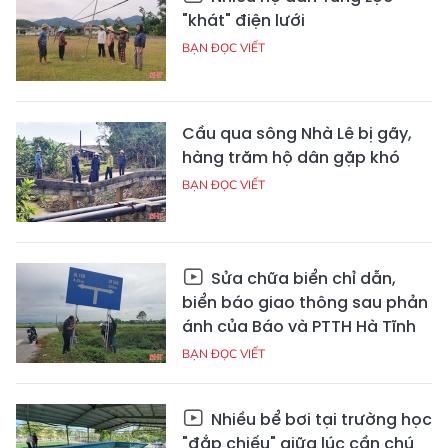
"khát" điện lưới
BẠN ĐỌC VIẾT
Cầu qua sông Nhà Lê bị gãy,
hàng trăm hộ dân gặp khó
BẠN ĐỌC VIẾT
Sửa chữa biển chỉ dẫn,
biển báo giao thông sau phản
ánh của Báo và PTTH Hà Tĩnh
BẠN ĐỌC VIẾT
Nhiều bể bơi tại trường học
"đắp chiếu" giữa lúc cần chú