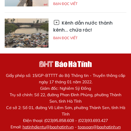
BẠN ĐỌC VIẾT
Kênh dẫn nước thành
kênh... chứa rác!
BẠN ĐỌC VIẾT
Giấy phép số: 15/GP-BTTTT do Bộ Thông tin - Truyền thông cấp
ngày 17 tháng 01 năm 2022.
Giám đốc: Nghiêm Sỹ Đống
Trụ sở chính: Số 22, đường Phan Đình Phùng, phường Thành
Sen, tỉnh Hà Tĩnh
Cơ sở 2: Số 01, đường Võ Liêm Sơn, phường Thành Sen, tỉnh Hà
Tĩnh
Điện thoại: (023)95.858.608 - (023)93.693.427
Email:
hatinhdientu@baohatinh.vn
-
toasoan@baohatinh.vn