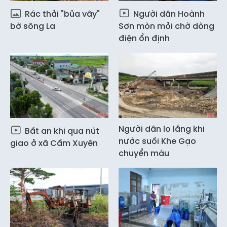
Rác thải "bủa vây"
Người dân Hoành
bờ sông La
Sơn mòn mỏi chờ dòng
điện ổn định
Người dân lo lắng khi
Bất an khi qua nút
nước suối Khe Gạo
giao ở xã Cẩm Xuyên
chuyển màu