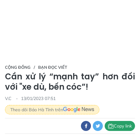
CỘNG ĐỒNG
BẠN ĐỌC VIẾT
Cần xử lý “mạnh tay” hơn đối
với "xe dù, bến cóc”!
V.C
13/01/2023 07:51
Theo dõi Báo Hà Tĩnh trên
Copy link