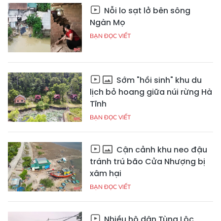
Nỗi lo sạt lở bên sông
Ngàn Mọ
BẠN ĐỌC VIẾT
Sớm "hồi sinh" khu du
lịch bỏ hoang giữa núi rừng Hà
Tĩnh
BẠN ĐỌC VIẾT
Cận cảnh khu neo đậu
tránh trú bão Cửa Nhượng bị
xâm hại
BẠN ĐỌC VIẾT
Nhiều hộ dân Tùng Lộc