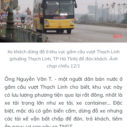
Xe khách dừng đỗ ở khu vực gầm cầu vượt Thạch Linh
(phường Thạch Linh, TP Hà Tĩnh) để đón khách.
Ảnh
chụp chiều 12/1
Ông Nguyễn Văn T. - một người dân bán nước ở
gầm cầu vượt Thạch Linh cho biết, khu vực này
có lưu lượng phương tiện qua lại rất đông, nhất là
xe tải trọng lớn như xe tải, xe container... Đặc
biệt, mặc dù có gắn biển cấm, dừng đỗ xe nhưng
các tài xế vẫn bất chấp để đón, trả khách, tiềm
ẩn nguy cơ cao xảy ra TNGT.