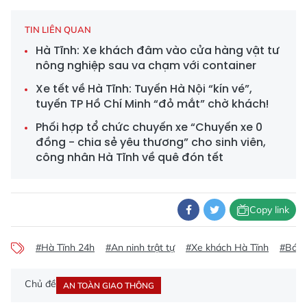
TIN LIÊN QUAN
Hà Tĩnh: Xe khách đâm vào cửa hàng vật tư
nông nghiệp sau va chạm với container
Xe tết về Hà Tĩnh: Tuyến Hà Nội “kín vé”,
tuyến TP Hồ Chí Minh “đỏ mắt” chờ khách!
Phối hợp tổ chức chuyến xe “Chuyến xe 0
đồng - chia sẻ yêu thương” cho sinh viên,
công nhân Hà Tĩnh về quê đón tết
Copy link
#Hà Tĩnh 24h
#An ninh trật tự
#Xe khách Hà Tĩnh
#Báo 
Chủ đề
AN TOÀN GIAO THÔNG