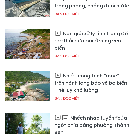
trọng phòng, chống đuối nước
BẠN ĐỌC VIẾT
Nan giải xử lý tình trạng đổ
rác thải bừa bãi ở vùng ven
biển
BẠN ĐỌC VIẾT
Nhiều công trình “mọc”
trên hành lang bảo vệ bờ biển
- hệ lụy khó lường
BẠN ĐỌC VIẾT
Nhếch nhác tuyến “cửa
ngõ” phía đông phường Thành
Sen