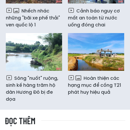
Nhếch nhác
Cảnh báo nguy cơ
những "bãi xe phế thải"
mất an toàn từ nước
ven quốc lộ 1
uống đóng chai
Sông "nuốt" ruộng,
Hoàn thiện các
sinh kế hàng trăm hộ
hạng mục để cống T21
dân Hương Đô bị đe
phát huy hiệu quả
dọa
ĐỌC THÊM