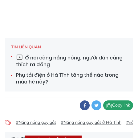
TIN LIÊN QUAN
Ở nơi càng nắng nóng, người dân càng
thích ra đồng
Phụ tải điện ở Hà Tĩnh tăng thế nào trong
mùa hè này?
Copy link
#Nắng nóng gay gắt
#Nắng nóng gay gắt ở Hà Tĩnh
#nắng