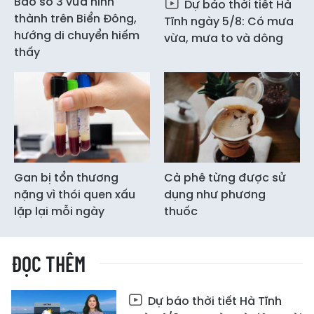
Bão số 3 vừa hình
Dự báo thời tiết Hà
thành trên Biển Đông,
Tĩnh ngày 5/8: Có mưa
hướng di chuyển hiếm
vừa, mưa to và dông
thấy
Gan bị tổn thương
Cà phê từng được sử
nặng vì thói quen xấu
dụng như phương
lặp lại mỗi ngày
thuốc
ĐỌC THÊM
Dự báo thời tiết Hà Tĩnh