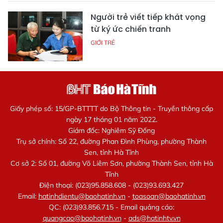
Người trẻ viết tiếp khát vọng
từ ký ức chiến tranh
GIỚI TRẺ
Giấy phép số: 15/GP-BTTTT do Bộ Thông tin - Truyền thông cấp
ngày 17 tháng 01 năm 2022.
Giám đốc: Nghiêm Sỹ Đống
Trụ sở chính: Số 22, đường Phan Đình Phùng, phường Thành
Sen, tỉnh Hà Tĩnh
Cơ sở 2: Số 01, đường Võ Liêm Sơn, phường Thành Sen, tỉnh Hà
Tĩnh
Điện thoại: (023)95.858.608 - (023)93.693.427
Email:
hatinhdientu@baohatinh.vn
-
toasoan@baohatinh.vn
QC: (023)93.856.715 - Email quảng cáo:
quangcao@baohatinh.vn
-
ads@hatinhtv.vn