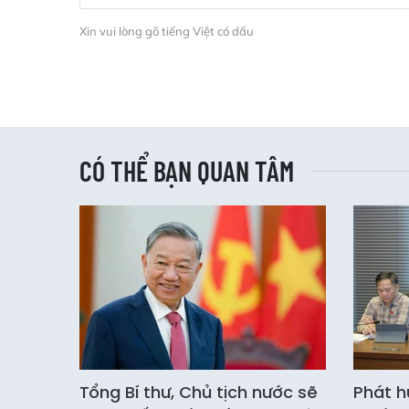
Xin vui lòng gõ tiếng Việt có dấu
CÓ THỂ BẠN QUAN TÂM
Tổng Bí thư, Chủ tịch nước sẽ
Phát h