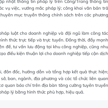
p nhật thông tin pháp lý trên Cổng/Trang thông ti
ề các vụ việc, vướng mắc pháp lý; công khai văn bản tr
 chuyên mục truyền thông chính sách trên các phươn
pháp luật cho doanh nghiệp và đội ngũ làm công tá
hình thức trực tiếp và trực tuyến. Đồng thời, đẩy mạn
ên đề, tư vấn lưu động tại khu công nghiệp, cũng nh
tạo điều kiện thuận lợi cho doanh nghiệp tiếp cận dịc
i, đôn đốc, hướng dẫn và tổng hợp kết quả thực hiện
c sở, ban, ngành, địa phương và các tổ chức liên qua
 cơ quan báo chí trên địa bàn tăng cường tuyên truyề
pháp lý bằng hình thức phù hợp, hiệu quả.