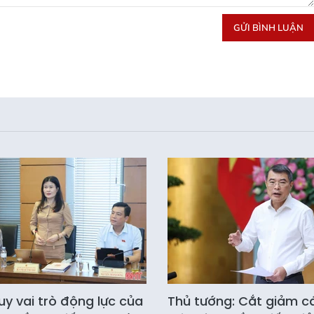
GỬI BÌNH LUẬN
uy vai trò động lực của
Thủ tướng: Cắt giảm c