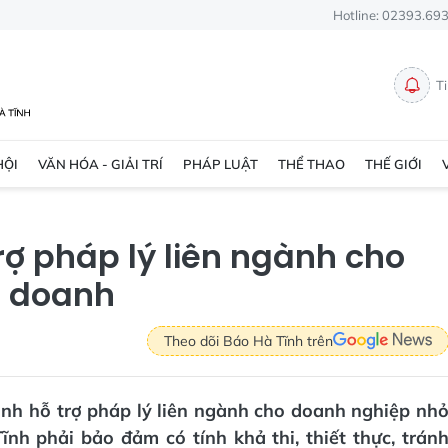
Hotline: 02393.69
T
HỘI
VĂN HÓA - GIẢI TRÍ
PHÁP LUẬT
THỂ THAO
THẾ GIỚI
trợ pháp lý liên ngành cho
h doanh
Theo dõi Báo Hà Tĩnh trên
rình hỗ trợ pháp lý liên ngành cho doanh nghiệp nh
nh phải bảo đảm có tính khả thi, thiết thực, trán