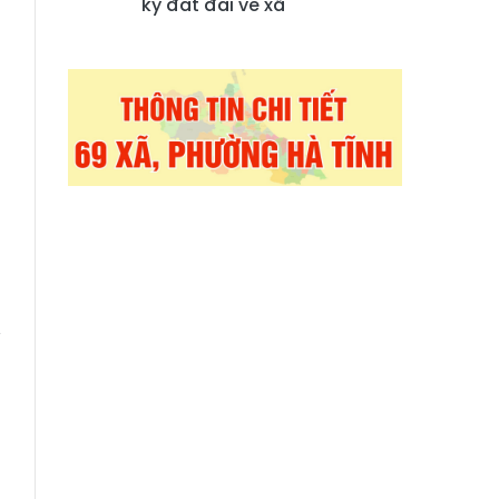
ký đất đai về xã
g
g
g
ủ
n
g
ý
m
g