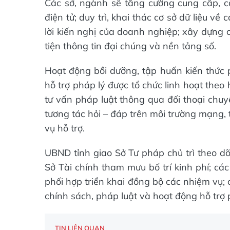
Các sở, ngành sẽ tăng cường cung cấp, cậ
điện tử; duy trì, khai thác cơ sở dữ liệu v
lời kiến nghị của doanh nghiệp; xây dựng
tiện thông tin đại chúng và nền tảng số.
Hoạt động bồi dưỡng, tập huấn kiến thức 
hỗ trợ pháp lý được tổ chức linh hoạt theo 
tư vấn pháp luật thông qua đối thoại chuy
tương tác hỏi – đáp trên môi trường mạng, 
vụ hỗ trợ.
UBND tỉnh giao Sở Tư pháp chủ trì theo dõ
Sở Tài chính tham mưu bố trí kinh phí; cá
phối hợp triển khai đồng bộ các nhiệm vụ;
chính sách, pháp luật và hoạt động hỗ trợ 
TIN LIÊN QUAN