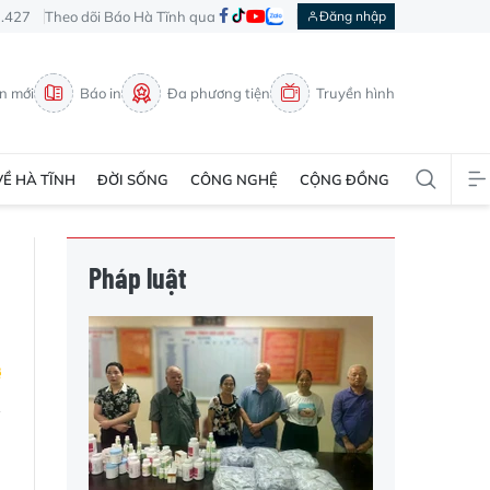
3.427
Theo dõi Báo Hà Tĩnh qua
Đăng nhập
in mới
Báo in
Đa phương tiện
Truyền hình
VỀ HÀ TĨNH
ĐỜI SỐNG
CÔNG NGHỆ
CỘNG ĐỒNG
Pháp luật
ỏ
h