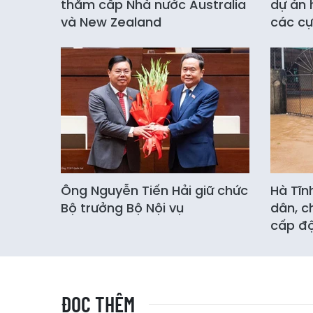
thăm cấp Nhà nước Australia
dự án 
và New Zealand
các cự
Ông Nguyễn Tiến Hải giữ chức
Hà Tĩn
Bộ trưởng Bộ Nội vụ
dân, c
cấp độ
ĐỌC THÊM