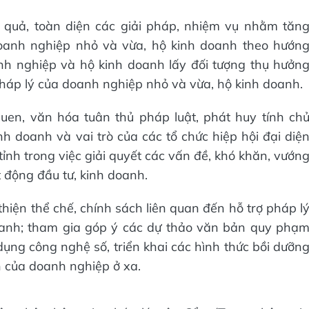
ệu quả, toàn diện các giải pháp, nhiệm vụ nhằm tăn
doanh nghiệp nhỏ và vừa, hộ kinh doanh theo hướn
h nghiệp và hộ kinh doanh lấy đối tượng thụ hưởn
háp lý của doanh nghiệp nhỏ và vừa, hộ kinh doanh.
 quen, văn hóa tuân thủ pháp luật, phát huy tính ch
 doanh và vai trò của các tổ chức hiệp hội đại diệ
ỉnh trong việc giải quyết các vấn đề, khó khăn, vướn
 động đầu tư, kinh doanh.
thiện thể chế, chính sách liên quan đến hỗ trợ pháp l
oanh; tham gia góp ý các dự thảo văn bản quy phạ
ng công nghệ số, triển khai các hình thức bồi dưỡn
ện của doanh nghiệp ở xa.