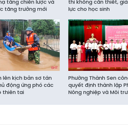
hạ tầng chiến lược và
thi không cần thiết, g
c tăng trưởng mới
lực cho học sinh
h lên kịch bản sơ tán
Phường Thành Sen côn
hủ động ứng phó các
quyết định thành lập 
 thiên tai
Nông nghiệp và Môi tr