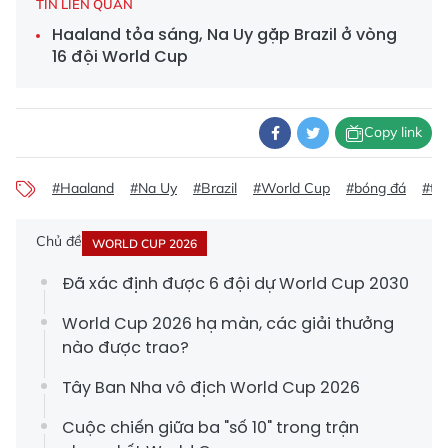
TIN LIÊN QUAN
Haaland tỏa sáng, Na Uy gặp Brazil ở vòng
16 đội World Cup
Copy link
#Haaland
#Na Uy
#Brazil
#World Cup
#bóng đá
#tứ 
Chủ đề
WORLD CUP 2026
Đã xác định được 6 đội dự World Cup 2030
World Cup 2026 hạ màn, các giải thưởng
nào được trao?
Tây Ban Nha vô địch World Cup 2026
Cuộc chiến giữa ba "số 10" trong trận