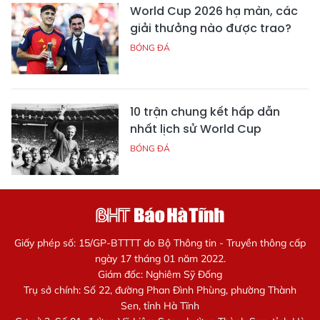
World Cup 2026 hạ màn, các
giải thưởng nào được trao?
BÓNG ĐÁ
10 trận chung kết hấp dẫn
nhất lịch sử World Cup
BÓNG ĐÁ
Giấy phép số: 15/GP-BTTTT do Bộ Thông tin - Truyền thông cấp
ngày 17 tháng 01 năm 2022.
Giám đốc: Nghiêm Sỹ Đống
Trụ sở chính: Số 22, đường Phan Đình Phùng, phường Thành
Sen, tỉnh Hà Tĩnh