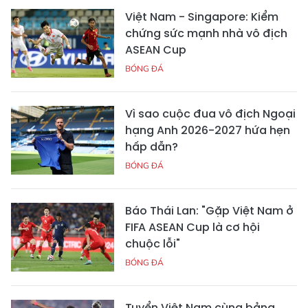
Việt Nam - Singapore: Kiểm
chứng sức mạnh nhà vô địch
ASEAN Cup
BÓNG ĐÁ
Vì sao cuộc đua vô địch Ngoại
hạng Anh 2026-2027 hứa hẹn
hấp dẫn?
BÓNG ĐÁ
Báo Thái Lan: "Gặp Việt Nam ở
FIFA ASEAN Cup là cơ hội
chuộc lỗi"
BÓNG ĐÁ
Tuyển Việt Nam cùng bảng