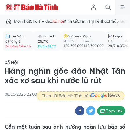
Mới nhất
Short Video
Xã hội
Kinh tế
Chính trị
Thể thao
Pháp luật
V
Thứ Năm
Hà Tĩnh
Giá vàng (SJC)
Tỷ giá
6 tháng 8
25.7°C
Mua vào
Bán ra
EUR
USD
139,700,000
142,700,000
29,510.05
26,
24 tháng 6 Âm lịch
Độ ẩm 92.7%
XÃ HỘI
Hàng nghìn gốc đào Nhật Tân
xác xơ sau khi nước lũ rút
05/10/2025 22:00
Theo dõi Báo Hà Tĩnh trên
Copy link
Gần một tuần sau ảnh hưởng hoàn lưu bão số