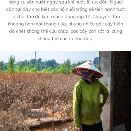
nông cụ sản xuất ngay sau khi nước lũ rút dần. Người
dân tại đây cho biết các hộ nuôi trồng sẽ tiến hành tuốt
lá cho đào để kịp ra hoa đúng dịp Tết Nguyên đán
khoảng hơn một tháng nữa, nhưng nhiều gốc cây hiện
đã chết không thể cứu chữa, các cây còn sót lại cũng
không thể cho ra hoa đẹp.