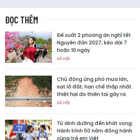
ĐỌC THÊM
Đề xuất 2 phương án nghỉ tết
Nguyên đán 2027, kéo dài 7
hoặc 10 ngày
XÃ HỘI
Chủ động ứng phó mưa lớn,
sạt lở đất, hạn chế thấp nhất
thiệt hại do thiên tai gây ra
XÃ HỘI
Từ dinh dưỡng đến khát vọng:
Hành trình 50 năm đồng hành
cùng trẻ em Việt