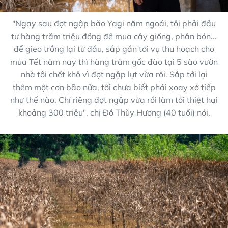
"Ngay sau đợt ngập bão Yagi năm ngoái, tôi phải đầu
tư hàng trăm triệu đồng để mua cây giống, phân bón...
để gieo trồng lại từ đầu, sắp gần tới vụ thu hoạch cho
mùa Tết năm nay thì hàng trăm gốc đào tại 5 sào vườn
nhà tôi chết khô vì đợt ngập lụt vừa rồi. Sắp tới lại
thêm một cơn bão nữa, tôi chưa biết phải xoay xở tiếp
như thế nào. Chỉ riêng đợt ngập vừa rồi làm tôi thiệt hại
khoảng 300 triệu", chị Đỗ Thùy Hương (40 tuổi) nói.