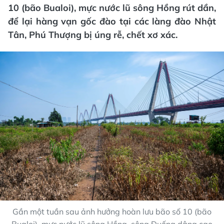
10 (bão Bualoi), mực nước lũ sông Hồng rút dần,
để lại hàng vạn gốc đào tại các làng đào Nhật
Tân, Phú Thượng bị úng rễ, chết xơ xác.
Gần một tuần sau ảnh hưởng hoàn lưu bão số 10 (bão
Bualoi), mực nước lũ sông Hồng, sông Đuống dâng cao