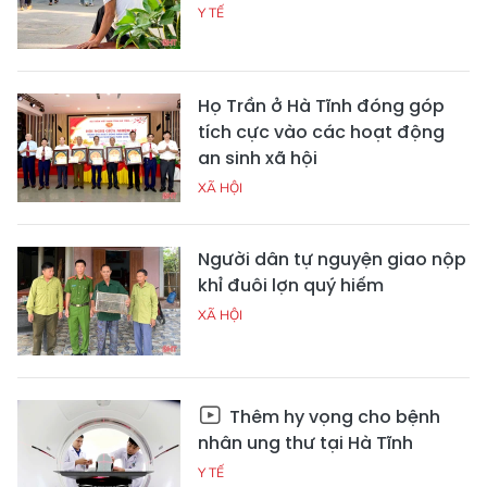
Y TẾ
Họ Trần ở Hà Tĩnh đóng góp
tích cực vào các hoạt động
an sinh xã hội
XÃ HỘI
Người dân tự nguyện giao nộp
khỉ đuôi lợn quý hiếm
XÃ HỘI
Thêm hy vọng cho bệnh
nhân ung thư tại Hà Tĩnh
Y TẾ