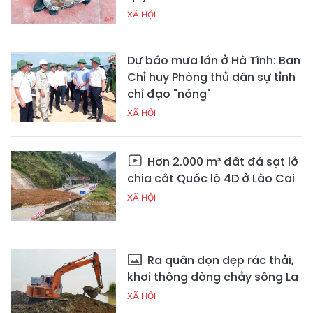
XÃ HỘI
Dự báo mưa lớn ở Hà Tĩnh: Ban
Chỉ huy Phòng thủ dân sự tỉnh
chỉ đạo "nóng"
XÃ HỘI
Hơn 2.000 m³ đất đá sạt lở
chia cắt Quốc lộ 4D ở Lào Cai
XÃ HỘI
Ra quân dọn dẹp rác thải,
khơi thông dòng chảy sông La
XÃ HỘI