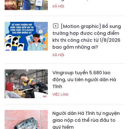
XÃ HỘI
[Motion graphic] Bổ sung
trường hợp được cộng điểm
khi thi công chức từ 1/8/2026
bao gồm những ai?
XÃ HỘI
Vingroup tuyển 5.680 lao
động, ưu tiên người dân Hà
Tĩnh
VIỆC LÀM
Người dân Hà Tĩnh tự nguyện
giao nộp cá thể rùa đầu to
quý hiếm