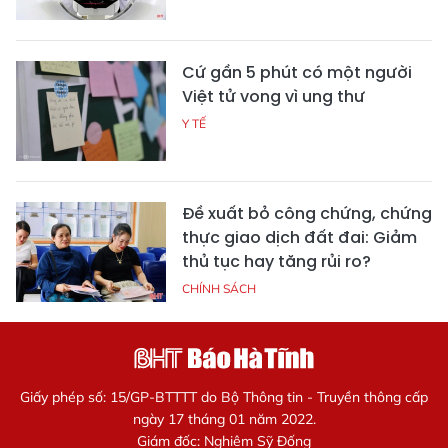
Cứ gần 5 phút có một người
Việt tử vong vì ung thư
Y TẾ
Đề xuất bỏ công chứng, chứng
thực giao dịch đất đai: Giảm
thủ tục hay tăng rủi ro?
CHÍNH SÁCH
Giấy phép số: 15/GP-BTTTT do Bộ Thông tin - Truyền thông cấp
ngày 17 tháng 01 năm 2022.
Giám đốc: Nghiêm Sỹ Đống