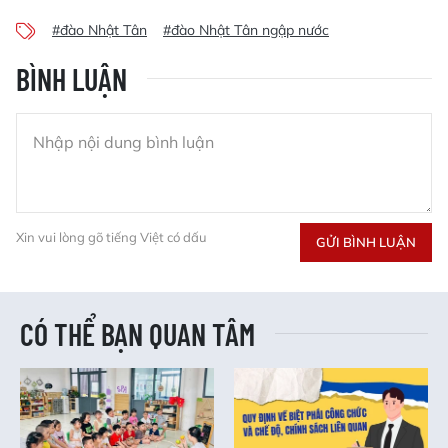
#đào Nhật Tân
#đào Nhật Tân ngập nước
BÌNH LUẬN
Xin vui lòng gõ tiếng Việt có dấu
GỬI BÌNH LUẬN
CÓ THỂ BẠN QUAN TÂM