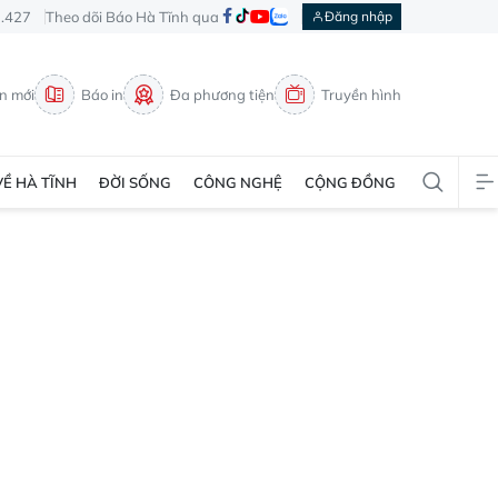
3.427
Theo dõi Báo Hà Tĩnh qua
Đăng nhập
in mới
Báo in
Đa phương tiện
Truyền hình
VỀ HÀ TĨNH
ĐỜI SỐNG
CÔNG NGHỆ
CỘNG ĐỒNG