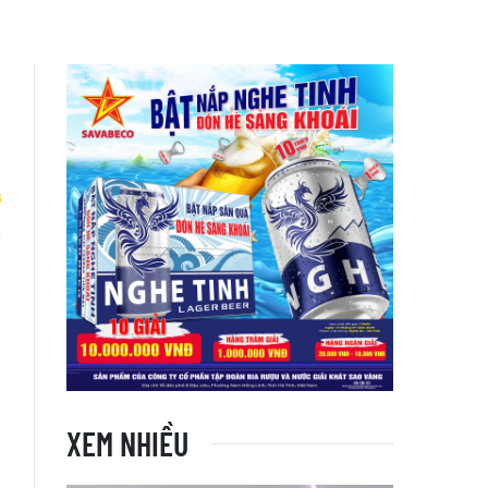
i
XEM NHIỀU