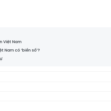
ển Việt Nam
iệt Nam có ‘biến số’?
sự