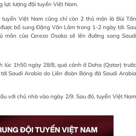
ng lực lượng đội tuyển Việt Nam.
, tuyển Việt Nam cũng chỉ còn 2 thủ môn là Bùi Tấ
 được bổ sung Đặng Văn Lâm trong 1-2 ngày tới. Sa
hủ môn của Cerezo Osaka sẽ lên đường sang Saud
h lúc 1h50 ngày 28/8, quá cảnh ở Doha (Qatar) trướ
 tới Saudi Arabia do Liên đoàn Bóng đá Saudi Arabi
đấu với chủ nhà vào ngày 2/9. Sau đó, tuyển Việt Na