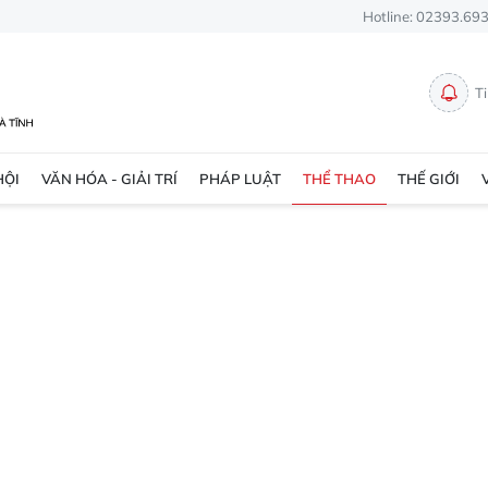
Hotline: 02393.69
T
HỘI
VĂN HÓA - GIẢI TRÍ
PHÁP LUẬT
THỂ THAO
THẾ GIỚI