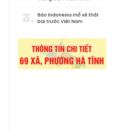
Báo Indonesia mổ xẻ thất
bại trước Việt Nam
g
ỳ