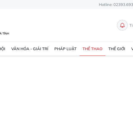
Hotline: 02393.69
T
HỘI
VĂN HÓA - GIẢI TRÍ
PHÁP LUẬT
THỂ THAO
THẾ GIỚI