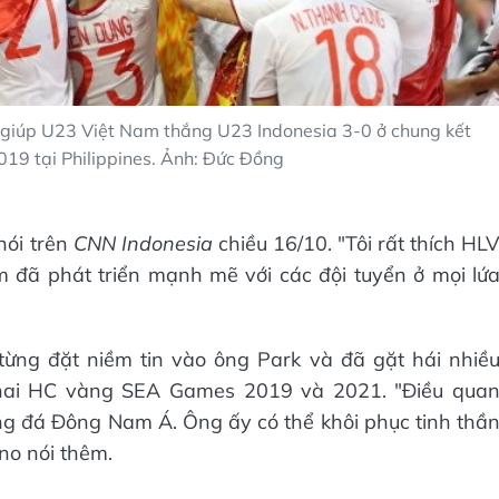
 giúp U23 Việt Nam thắng U23 Indonesia 3-0 ở chung kết
9 tại Philippines. Ảnh: Đức Đồng
nói trên
CNN Indonesia
chiều 16/10. "Tôi rất thích HL
m đã phát triển mạnh mẽ với các đội tuyển ở mọi lứ
ừng đặt niềm tin vào ông Park và đã gặt hái nhiề
 hai HC vàng SEA Games 2019 và 2021. "Điều qua
g đá Đông Nam Á. Ông ấy có thể khôi phục tinh thầ
ono nói thêm.