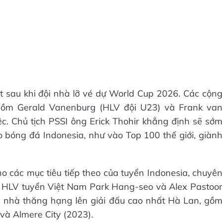
rt sau khi đội nhà lỡ vé dự World Cup 2026. Các cộn
gồm Gerald Vanenburg (HLV đội U23) và Frank va
c. Chủ tịch PSSI ông Erick Thohir khẳng định sẽ sớ
o bóng đá Indonesia, như vào Top 100 thế giới, giàn
o các mục tiêu tiếp theo của tuyển Indonesia, chuyê
cựu HLV tuyển Việt Nam Park Hang-seo và Alex Pastoo
 nhà thăng hạng lên giải đấu cao nhất Hà Lan, gồ
và Almere City (2023).