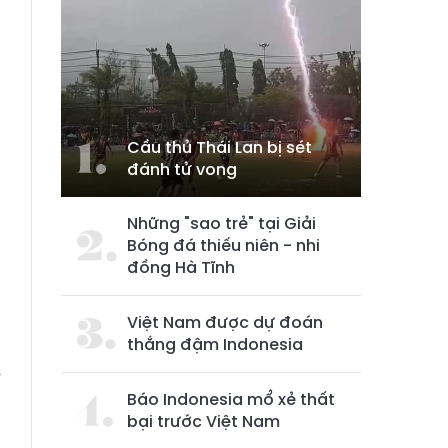
Cầu thủ Thái Lan bị sét
đánh tử vong
g
n
Những "sao trẻ" tại Giải
m
Bóng đá thiếu niên - nhi
đồng Hà Tĩnh
h
Việt Nam được dự đoán
thắng đậm Indonesia
n
r
Báo Indonesia mổ xẻ thất
m
bại trước Việt Nam