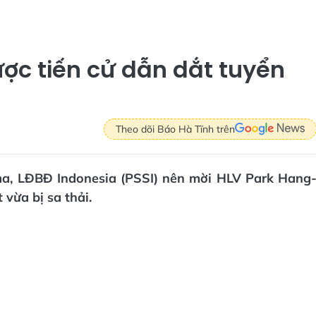
ợc tiến cử dẫn dắt tuyển
Theo dõi Báo Hà Tĩnh trên
ma, LĐBĐ Indonesia (PSSI) nên mời HLV Park Hang
 vừa bị sa thải.