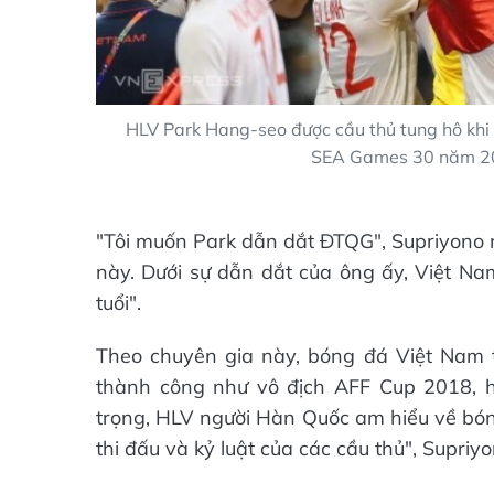
HLV Park Hang-seo được cầu thủ tung hô khi
SEA Games 30 năm 201
"Tôi muốn Park dẫn dắt ĐTQG", Supriyono 
này. Dưới sự dẫn dắt của ông ấy, Việt Na
tuổi".
Theo chuyên gia này, bóng đá Việt Nam t
thành công như vô địch AFF Cup 2018,
trọng, HLV người Hàn Quốc am hiểu về bón
thi đấu và kỷ luật của các cầu thủ", Supriy