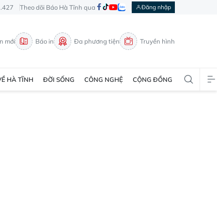
3.427
Theo dõi Báo Hà Tĩnh qua
Đăng nhập
in mới
Báo in
Đa phương tiện
Truyền hình
VỀ HÀ TĨNH
ĐỜI SỐNG
CÔNG NGHỆ
CỘNG ĐỒNG