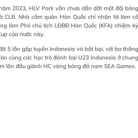
 năm 2023, HLV Park vẫn chưa dẫn dắt một đội bón
 và CLB. Nhà cầm quân Hàn Quốc chỉ nhận lời làm c
ông làm Phó chủ tịch LĐBĐ Hàn Quốc (KFA) nhiệm k
up của nước này.
đã 5 lần gặp tuyển Indonesia và bất bại, với ba thắn
i Hàn cùng các học trò đánh bại U23 Indonesia ở chun
am lần đầu giành HC vàng bóng đá nam SEA Games.