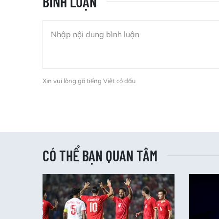
BÌNH LUẬN
Xin vui lòng gõ tiếng Việt có dấu
CÓ THỂ BẠN QUAN TÂM