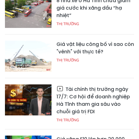
8 nhà xe ở Hà Tĩnh chưa giảm
giá cước khi xăng dầu “hạ
nhiệt”
THỊ TRƯỜNG
Giá vật liệu công bố vì sao còn
"vênh" với thực tế?
THỊ TRƯỜNG
Tài chính thị trường ngày
17/7: Cơ hội để doanh nghiệp
Hà Tĩnh tham gia sâu vào
chuỗi giá trị FDI
THỊ TRƯỜNG