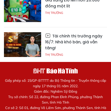
Giá xăng E10 lên hơn 20.000
đồng một lít
THỊ TRƯỜNG
Tài chính thị trường ngày
16/7: Nhà khó bán, giá vẫn
tăng!
THỊ TRƯỜNG
Giấy phép số: 15/GP-BTTTT do Bộ Thông tin - Truyền thông cấp
ngày 17 tháng 01 năm 2022.
Giám đốc: Nghiêm Sỹ Đống
Trụ sở chính: Số 22, đường Phan Đình Phùng, phường Thành
Sen, tỉnh Hà Tĩnh
Cơ sở 2: Số 01, đường Võ Liêm Sơn, phường Thành Sen, tỉnh Hà