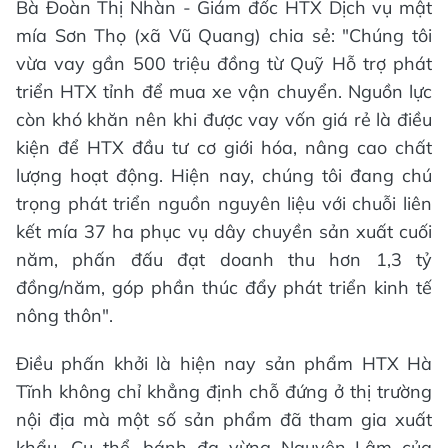
Bà Đoàn Thị Nhàn - Giám đốc HTX Dịch vụ mật
mía Sơn Thọ (xã Vũ Quang) chia sẻ: "Chúng tôi
vừa vay gần 500 triệu đồng từ Quỹ Hỗ trợ phát
triển HTX tỉnh để mua xe vận chuyển. Nguồn lực
còn khó khăn nên khi được vay vốn giá rẻ là điều
kiện để HTX đầu tư cơ giới hóa, nâng cao chất
lượng hoạt động. Hiện nay, chúng tôi đang chú
trọng phát triển nguồn nguyên liệu với chuỗi liên
kết mía 37 ha phục vụ dây chuyền sản xuất cuối
năm, phấn đấu đạt doanh thu hơn 1,3 tỷ
đồng/năm, góp phần thúc đẩy phát triển kinh tế
nông thôn".
Điều phấn khởi là hiện nay sản phẩm HTX Hà
Tĩnh không chỉ khẳng định chỗ đứng ở thị trường
nội địa mà một số sản phẩm đã tham gia xuất
khẩu. Cụ thể, bánh đa vừng Nguyên Lâm của