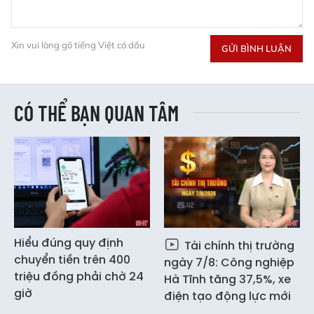
Xin vui lòng gõ tiếng Việt có dấu
GỬI BÌNH LUẬN
CÓ THỂ BẠN QUAN TÂM
Hiểu đúng quy định
Tài chính thị trường
chuyển tiền trên 400
ngày 7/8: Công nghiệp
triệu đồng phải chờ 24
Hà Tĩnh tăng 37,5%, xe
giờ
điện tạo động lực mới