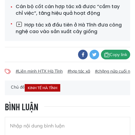
Cán bộ cốt cán hợp tác xã được “cầm tay
chỉ việc”, tăng hiệu quả hoạt động
Hợp tác xã đầu tiên ở Hà Tĩnh đưa công
nghệ cao vào sản xuất cây giống
Copy link
#Liên minh HTX Hà Tĩnh
#hợp tác xã
#chặng nửa cuối nă
Chủ đề
KINH TẾ HÀ TĨNH
BÌNH LUẬN