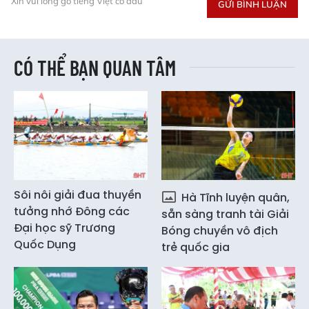
Xin vui lòng gõ tiếng Việt có dấu
GỬI BÌNH LUẬN
CÓ THỂ BẠN QUAN TÂM
Sôi nôi giải đua thuyền
Hà Tĩnh luyện quân,
tưởng nhớ Đông các
sẵn sàng tranh tài Giải
Đại học sỹ Trương
Bóng chuyền vô địch
Quốc Dụng
trẻ quốc gia