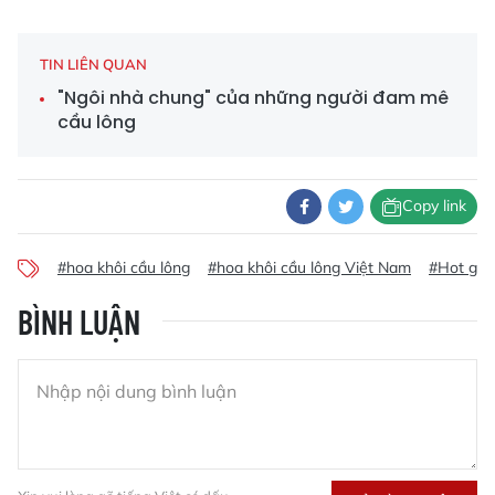
TIN LIÊN QUAN
"Ngôi nhà chung" của những người đam mê
cầu lông
Copy link
#hoa khôi cầu lông
#hoa khôi cầu lông Việt Nam
#Hot girl
BÌNH LUẬN