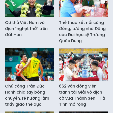
Cơ thủ Việt Nam vô
Thể thao kết nối cộng
địch "nghẹt thở" trên
đồng, tưởng nhớ Đông
đất Hàn
các Đại học sỹ Trương
Quốc Dụng
Chủ công Trần Đức
662 vận động viên
Hạnh chia tay bóng
tranh tài Giải Vô địch
chuyền, rẽ hướng làm
cờ vua Thành Sen - Hà
thầy giáo thể dục
Tĩnh mở rộng