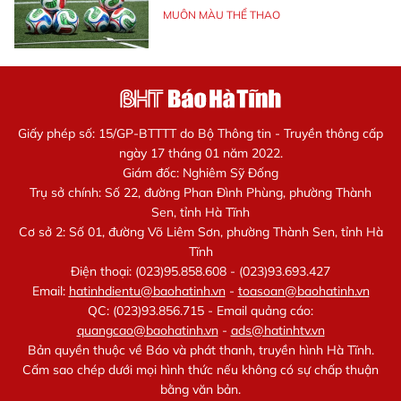
MUÔN MÀU THỂ THAO
Giấy phép số: 15/GP-BTTTT do Bộ Thông tin - Truyền thông cấp
ngày 17 tháng 01 năm 2022.
Giám đốc: Nghiêm Sỹ Đống
Trụ sở chính: Số 22, đường Phan Đình Phùng, phường Thành
Sen, tỉnh Hà Tĩnh
Cơ sở 2: Số 01, đường Võ Liêm Sơn, phường Thành Sen, tỉnh Hà
Tĩnh
Điện thoại: (023)95.858.608 - (023)93.693.427
Email:
hatinhdientu@baohatinh.vn
-
toasoan@baohatinh.vn
QC: (023)93.856.715 - Email quảng cáo:
quangcao@baohatinh.vn
-
ads@hatinhtv.vn
Bản quyền thuộc về Báo và phát thanh, truyền hình Hà Tĩnh.
Cấm sao chép dưới mọi hình thức nếu không có sự chấp thuận
bằng văn bản.