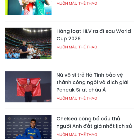
MUÔN MÀU THỂ THAO
Hàng loạt HLV ra đi sau World
Cup 2026
MUÔN MÀU THỂ THAO
Nữ võ sĩ trẻ Hà Tĩnh bảo vệ
thành công ngôi vô địch giải
Pencak Silat châu Á
MUÔN MÀU THỂ THAO
Chelsea công bố cầu thủ
người Anh đắt giá nhất lịch sử
MUÔN MÀU THỂ THAO