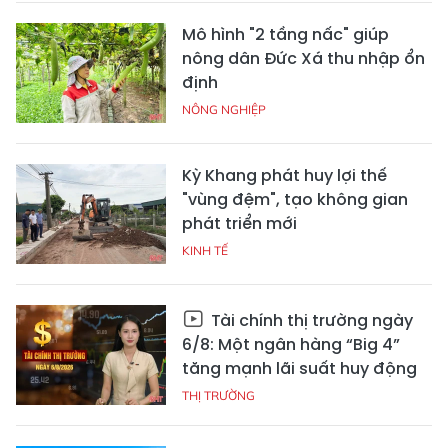
Mô hình "2 tầng nấc" giúp
nông dân Đức Xá thu nhập ổn
định
NÔNG NGHIỆP
Kỳ Khang phát huy lợi thế
"vùng đệm", tạo không gian
phát triển mới
KINH TẾ
Tài chính thị trường ngày
6/8: Một ngân hàng “Big 4”
tăng mạnh lãi suất huy động
THỊ TRƯỜNG