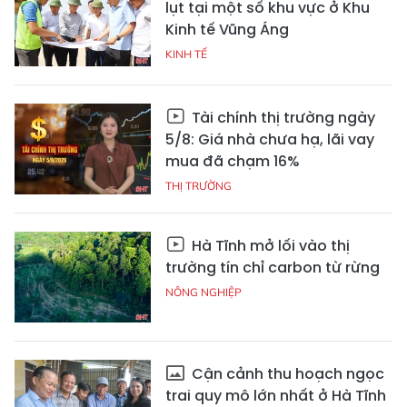
lụt tại một số khu vực ở Khu
Kinh tế Vũng Áng
KINH TẾ
Tài chính thị trường ngày
5/8: Giá nhà chưa hạ, lãi vay
mua đã chạm 16%
THỊ TRƯỜNG
Hà Tĩnh mở lối vào thị
trường tín chỉ carbon từ rừng
NÔNG NGHIỆP
Cận cảnh thu hoạch ngọc
trai quy mô lớn nhất ở Hà Tĩnh