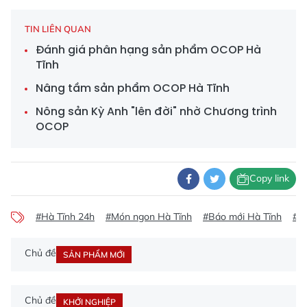
TIN LIÊN QUAN
Đánh giá phân hạng sản phẩm OCOP Hà
Tĩnh
Nâng tầm sản phẩm OCOP Hà Tĩnh
Nông sản Kỳ Anh "lên đời" nhờ Chương trình
OCOP
Copy link
#Hà Tĩnh 24h
#Món ngon Hà Tĩnh
#Báo mới Hà Tĩnh
#S
Chủ đề
SẢN PHẨM MỚI
Chủ đề
KHỞI NGHIỆP