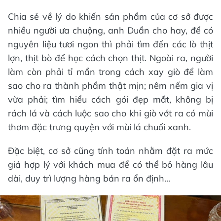
Chia sẻ về lý do khiến sản phẩm của cơ sở được
nhiều người ưa chuộng, anh Duẩn cho hay, để có
nguyên liệu tươi ngon thì phải tìm đến các lò thịt
lợn, thịt bò để học cách chọn thịt. Ngoài ra, người
làm còn phải tỉ mẩn trong cách xay giò để làm
sao cho ra thành phẩm thật mịn; nêm nếm gia vị
vừa phải; tìm hiểu cách gói đẹp mắt, không bị
rách lá và cách luộc sao cho khi giò vớt ra có mùi
thơm đặc trưng quyện với mùi lá chuối xanh.
Đặc biệt, cơ sở cũng tính toán nhằm đặt ra mức
giá hợp lý với khách mua để có thể bỏ hàng lâu
dài, duy trì lượng hàng bán ra ổn định...