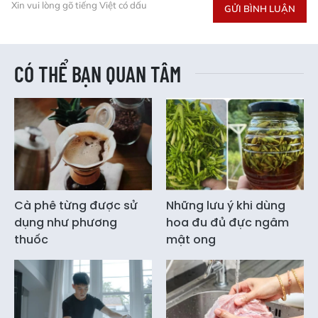
Xin vui lòng gõ tiếng Việt có dấu
GỬI BÌNH LUẬN
CÓ THỂ BẠN QUAN TÂM
Cà phê từng được sử
Những lưu ý khi dùng
dụng như phương
hoa đu đủ đực ngâm
thuốc
mật ong