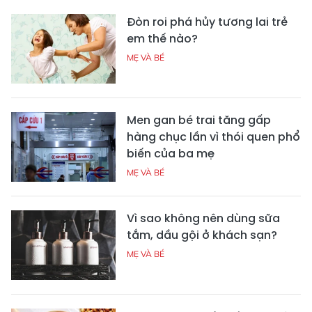
Đòn roi phá hủy tương lai trẻ
em thế nào?
MẸ VÀ BÉ
Men gan bé trai tăng gấp
hàng chục lần vì thói quen phổ
biến của ba mẹ
MẸ VÀ BÉ
Vì sao không nên dùng sữa
tắm, dầu gội ở khách sạn?
MẸ VÀ BÉ