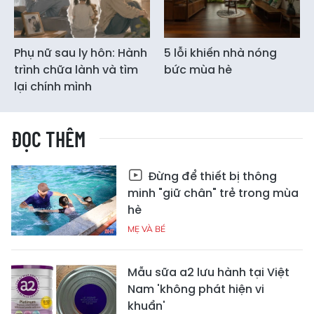
Phụ nữ sau ly hôn: Hành
5 lỗi khiến nhà nóng
trình chữa lành và tìm
bức mùa hè
lại chính mình
ĐỌC THÊM
Đừng để thiết bị thông
minh "giữ chân" trẻ trong mùa
hè
MẸ VÀ BÉ
Mẫu sữa a2 lưu hành tại Việt
Nam 'không phát hiện vi
khuẩn'