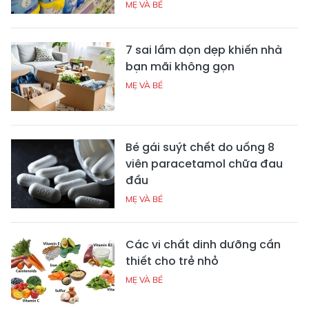
MẸ VÀ BÉ
7 sai lầm dọn dẹp khiến nhà
bạn mãi không gọn
MẸ VÀ BÉ
Bé gái suýt chết do uống 8
viên paracetamol chữa đau
đầu
MẸ VÀ BÉ
Các vi chất dinh dưỡng cần
thiết cho trẻ nhỏ
MẸ VÀ BÉ