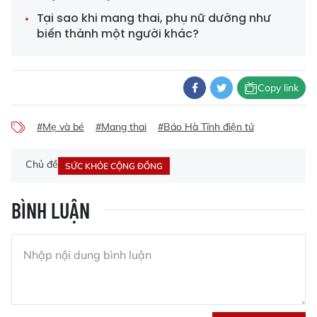
Tại sao khi mang thai, phụ nữ dường như
biến thành một người khác?
Copy link
#Mẹ và bé
#Mang thai
#Báo Hà Tĩnh điện tử
Chủ đề
SỨC KHỎE CỘNG ĐỒNG
BÌNH LUẬN