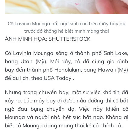
Cô Lavinia Mounga bất ngờ sinh con trên máy bay dù
trước đó không hề biết mình mang thai
ẢNH MINH HỌA: SHUTTERSTOCK
Cô Lavinia Mounga sống ở thành phố Salt Lake,
bang Utah (Mỹ). Mới đây, cô đã cùng gia đình
bay đến thành phố Honolulum, bang Hawaii (Mỹ)
để du lịch, theo USA Today .
Nhưng trong chuyến bay, một sự việc khó tin đã
xảy ra. Lúc máy bay đi được nửa đường thì cô bất
ngờ đau bụng chuyển dạ. Việc này khiến cô
Mounga và người nhà hết sức bất ngờ. Không ai
biết cô Mounga đang mang thai kể cả chính cô.