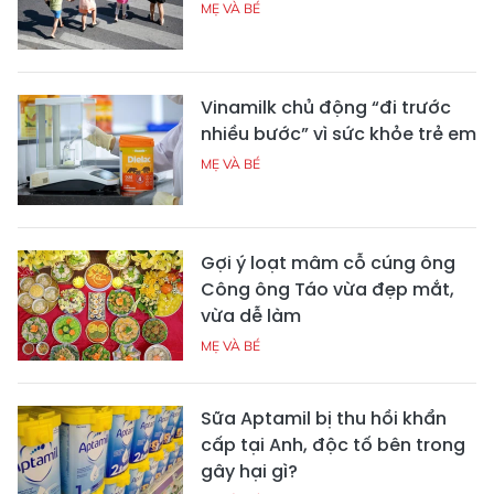
MẸ VÀ BÉ
Vinamilk chủ động “đi trước
nhiều bước” vì sức khỏe trẻ em
MẸ VÀ BÉ
Gợi ý loạt mâm cỗ cúng ông
Công ông Táo vừa đẹp mắt,
vừa dễ làm
MẸ VÀ BÉ
Sữa Aptamil bị thu hồi khẩn
cấp tại Anh, độc tố bên trong
gây hại gì?