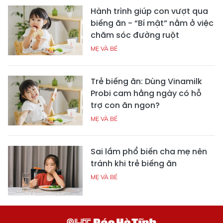
Hành trình giúp con vượt qua
biếng ăn - “Bí mật” nằm ở việc
chăm sóc đường ruột
MẸ VÀ BÉ
Trẻ biếng ăn: Dùng Vinamilk
Probi cam hằng ngày có hỗ
trợ con ăn ngon?
MẸ VÀ BÉ
Sai lầm phổ biến cha mẹ nên
tránh khi trẻ biếng ăn
MẸ VÀ BÉ