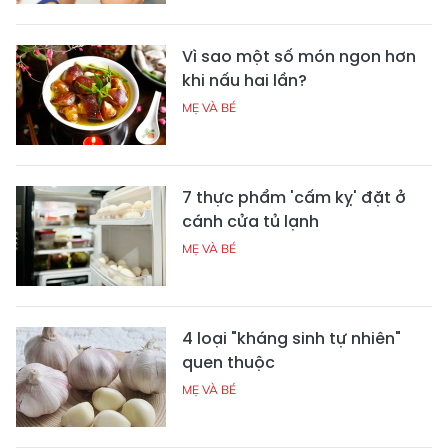
Vì sao một số món ngon hơn
khi nấu hai lần?
MẸ VÀ BÉ
7 thực phẩm 'cấm kỵ' đặt ở
cánh cửa tủ lạnh
MẸ VÀ BÉ
4 loại "kháng sinh tự nhiên"
quen thuộc
MẸ VÀ BÉ