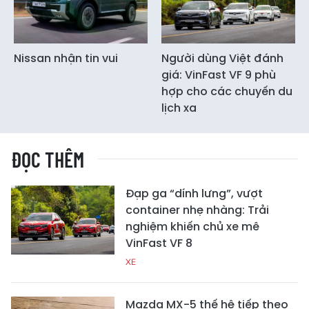
Nissan nhận tin vui
Người dùng Việt đánh
giá: VinFast VF 9 phù
hợp cho các chuyến du
lịch xa
ĐỌC THÊM
Đạp ga “dính lưng”, vượt
container nhẹ nhàng: Trải
nghiệm khiến chủ xe mê
VinFast VF 8
XE
Mazda MX-5 thế hệ tiếp theo