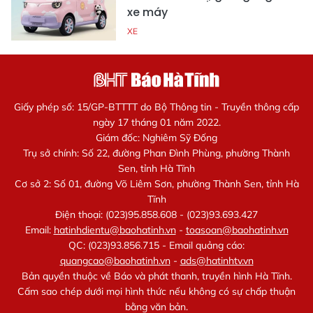
xe máy
XE
Giấy phép số: 15/GP-BTTTT do Bộ Thông tin - Truyền thông cấp
ngày 17 tháng 01 năm 2022.
Giám đốc: Nghiêm Sỹ Đống
Trụ sở chính: Số 22, đường Phan Đình Phùng, phường Thành
Sen, tỉnh Hà Tĩnh
Cơ sở 2: Số 01, đường Võ Liêm Sơn, phường Thành Sen, tỉnh Hà
Tĩnh
Điện thoại: (023)95.858.608 - (023)93.693.427
Email:
hatinhdientu@baohatinh.vn
-
toasoan@baohatinh.vn
QC: (023)93.856.715 - Email quảng cáo:
quangcao@baohatinh.vn
-
ads@hatinhtv.vn
Bản quyền thuộc về Báo và phát thanh, truyền hình Hà Tĩnh.
Cấm sao chép dưới mọi hình thức nếu không có sự chấp thuận
bằng văn bản.