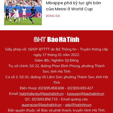
Mbappe phá kỷ lục ghi bàn
của Messi ở World Cup
BÓNG ĐÁ
Giấy phép số: 15/GP-BTTTT do Bộ Thông tin - Truyền thông cấp
ngày 17 tháng 01 năm 2022.
Giám đốc: Nghiêm Sỹ Đống
Trụ sở chính: Số 22, đường Phan Đình Phùng, phường Thành
Sen, tỉnh Hà Tĩnh
Cơ sở 2: Số 01, đường Võ Liêm Sơn, phường Thành Sen, tỉnh Hà
Tĩnh
Điện thoại: (023)95.858.608 - (023)93.693.427
Email:
hatinhdientu@baohatinh.vn
-
toasoan@baohatinh.vn
QC: (023)93.856.715 - Email quảng cáo:
quangcao@baohatinh.vn
-
ads@hatinhtv.vn
Bản quyền thuộc về Báo và phát thanh, truyền hình Hà Tĩnh.