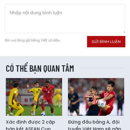
Xin vui lòng gõ tiếng Việt có dấu
GỬI BÌNH LUẬN
CÓ THỂ BẠN QUAN TÂM
Xác định được 2 cặp
Đứng đầu bảng A, đội
bán kết ASEAN Cup
tuyển Việt Nam sẽ gặp