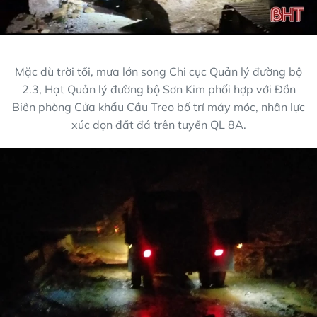
Mặc dù trời tối, mưa lớn song Chi cục Quản lý đường bộ
2.3, Hạt Quản lý đường bộ Sơn Kim phối hợp với Đồn
Biên phòng Cửa khẩu Cầu Treo bố trí máy móc, nhân lực
xúc dọn đất đá trên tuyến QL 8A.