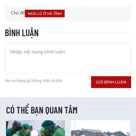
Chủ đề
MƯA LŨ Ở HÀ TĨNH
BÌNH LUẬN
Xin vui lòng gõ tiếng Việt có dấu
GỬI BÌNH LUẬN
CÓ THỂ BẠN QUAN TÂM