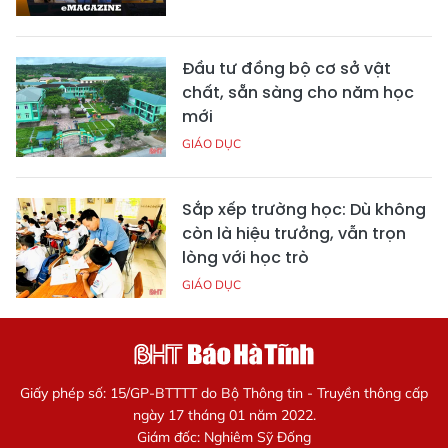
Đầu tư đồng bộ cơ sở vật
chất, sẵn sàng cho năm học
mới
GIÁO DỤC
Sắp xếp trường học: Dù không
còn là hiệu trưởng, vẫn trọn
lòng với học trò
GIÁO DỤC
Giấy phép số: 15/GP-BTTTT do Bộ Thông tin - Truyền thông cấp
ngày 17 tháng 01 năm 2022.
Giám đốc: Nghiêm Sỹ Đống