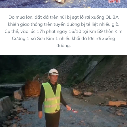
Do mưa lớn, đất đá trên núi bị sạt lở rơi xuống QL 8A
khiến giao thông trên tuyến đường bị tê liệt nhiều giờ.
Cụ thể, vào lúc 17h phút ngày 16/10 tại Km 59 thôn Kim
Cương 1 xã Sơn Kim 1 nhiều khối đá lớn rơi xuống
đường.