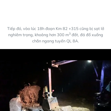
Tiếp đó, vào lúc 18h đoạn Km 82 +315 cũng bị sạt lở
3
nghiêm trọng, khoảng hơn 300 m
đất, đá đổ xuống
chắn ngang tuyến QL 8A.