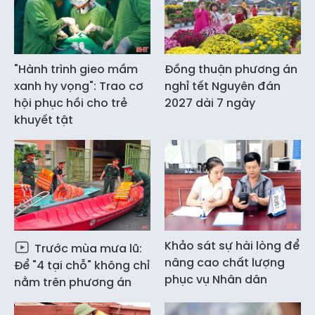
"Hành trình gieo mầm
Đồng thuận phương án
xanh hy vọng": Trao cơ
nghỉ tết Nguyên đán
hội phục hồi cho trẻ
2027 dài 7 ngày
khuyết tật
Khảo sát sự hài lòng để
Trước mùa mưa lũ:
nâng cao chất lượng
Để "4 tại chỗ" không chỉ
phục vụ Nhân dân
nằm trên phương án