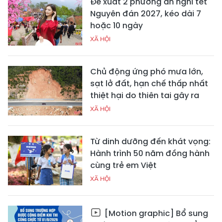
Đề xuất 2 phương án nghỉ tết
Nguyên đán 2027, kéo dài 7
hoặc 10 ngày
XÃ HỘI
Chủ động ứng phó mưa lớn,
sạt lở đất, hạn chế thấp nhất
thiệt hại do thiên tai gây ra
XÃ HỘI
Từ dinh dưỡng đến khát vọng:
Hành trình 50 năm đồng hành
cùng trẻ em Việt
XÃ HỘI
[Motion graphic] Bổ sung