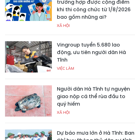
trường hợp được cộng điểm
khi thi công chức từ 1/8/2026
bao gồm những ai?
XÃ HỘI
Vingroup tuyển 5.680 lao
động, ưu tiên người dân Hà
Tĩnh
VIỆC LÀM
Người dân Hà Tĩnh tự nguyện
giao nộp cá thể rùa đầu to
quý hiếm
XÃ HỘI
Dự báo mưa lớn ở Hà Tĩnh: Ban