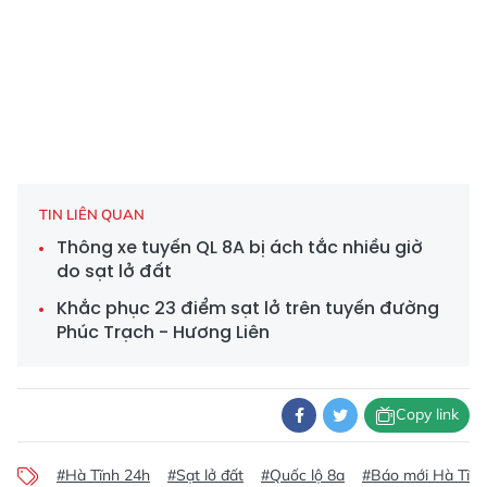
TIN LIÊN QUAN
Thông xe tuyến QL 8A bị ách tắc nhiều giờ
do sạt lở đất
Khắc phục 23 điểm sạt lở trên tuyến đường
Phúc Trạch - Hương Liên
Copy link
#Hà Tĩnh 24h
#Sạt lở đất
#Quốc lộ 8a
#Báo mới Hà Tĩnh