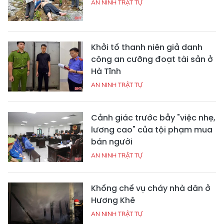
AN NINH TRẬT TỰ
Khởi tố thanh niên giả danh
công an cưỡng đoạt tài sản ở
Hà Tĩnh
AN NINH TRẬT TỰ
Cảnh giác trước bẫy "việc nhẹ,
lương cao" của tội phạm mua
bán người
AN NINH TRẬT TỰ
Khống chế vụ cháy nhà dân ở
Hương Khê
AN NINH TRẬT TỰ