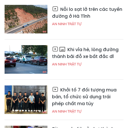
Nỗi lo sạt lở trên các tuyến
đường ở Hà Tĩnh
AN NINH TRẬT TỰ
Khi vỉa hè, lòng đường
thành bãi đỗ xe bất đắc dĩ
AN NINH TRẬT TỰ
Khởi tố 7 đối tượng mua
bán, tổ chức sử dụng trái
phép chất ma túy
AN NINH TRẬT TỰ