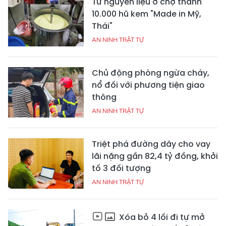
Từ nguyên liệu ở chợ thành
10.000 hũ kem "Made in Mỹ,
Thái"
AN NINH TRẬT TỰ
Chủ động phòng ngừa cháy,
nổ đối với phương tiện giao
thông
AN NINH TRẬT TỰ
Triệt phá đường dây cho vay
lãi nặng gần 82,4 tỷ đồng, khởi
tố 3 đối tượng
AN NINH TRẬT TỰ
Xóa bỏ 4 lối đi tự mở