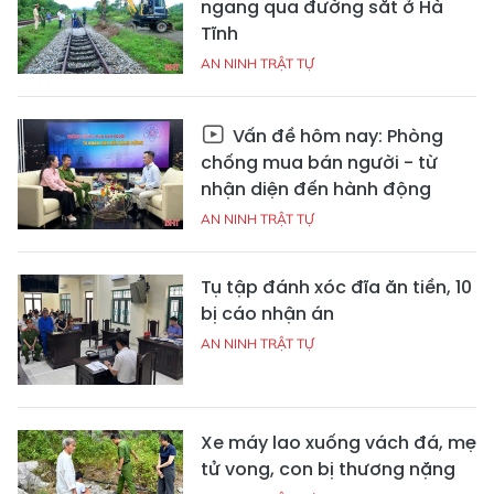
ngang qua đường sắt ở Hà
Tĩnh
AN NINH TRẬT TỰ
Vấn đề hôm nay: Phòng
chống mua bán người - từ
nhận diện đến hành động
AN NINH TRẬT TỰ
Tụ tập đánh xóc đĩa ăn tiền, 10
bị cáo nhận án
AN NINH TRẬT TỰ
Xe máy lao xuống vách đá, mẹ
tử vong, con bị thương nặng