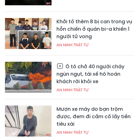
Khởi tố thêm 8 bị can trong vụ
hỗn chiến ở quán bi-a khiến 1
người tử vong
AN NINH TRẬT TỰ
Ô tô chở 40 người cháy
ngùn ngụt, tài xế hô hoán
khách rời khỏi xe
AN NINH TRẬT TỰ
Mượn xe máy do bạn trộm
được, đem đi cầm cố lấy tiền
tiêu xài
AN NINH TRẬT TỰ