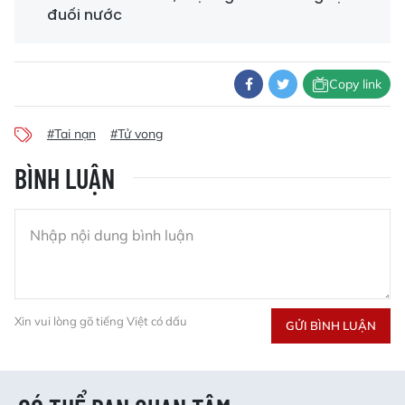
đuối nước
Copy link
#Tai nạn
#Tử vong
BÌNH LUẬN
Xin vui lòng gõ tiếng Việt có dấu
GỬI BÌNH LUẬN