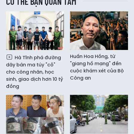
CÓ THỂ BẠN QUAN TÂM
Huấn Hoa Hồng, từ
Hà Tĩnh phá đường
"giang hồ mạng" đến
dây bán ma túy "cỏ"
cuộc khám xét của Bộ
cho công nhân, học
Công an
sinh, giao dịch hơn 10 tỷ
đồng