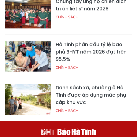
Chung tay ủng hộ chiến dịch
tri ân liệt sĩ năm 2026
CHÍNH SÁCH
Hà Tĩnh phấn đấu tỷ lệ bao
phủ BHYT năm 2026 đạt trên
95,5%
CHÍNH SÁCH
Danh sách xã, phường ở Hà
Tĩnh được áp dụng mức phụ
cấp khu vực
CHÍNH SÁCH