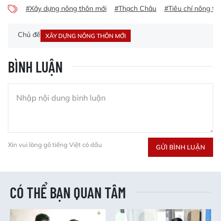
#Xây dựng nông thôn mới
#Thạch Châu
#Tiêu chí nông th
Chủ đề
XÂY DỰNG NÔNG THÔN MỚI
BÌNH LUẬN
Xin vui lòng gõ tiếng Việt có dấu
GỬI BÌNH LUẬN
CÓ THỂ BẠN QUAN TÂM