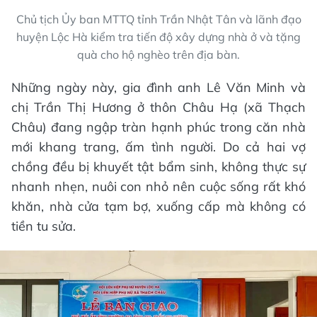
Chủ tịch Ủy ban MTTQ tỉnh Trần Nhật Tân và lãnh đạo
huyện Lộc Hà kiểm tra tiến độ xây dựng nhà ở và tặng
quà cho hộ nghèo trên địa bàn.
Những ngày này, gia đình anh Lê Văn Minh và
chị Trần Thị Hương ở thôn Châu Hạ (xã Thạch
Châu) đang ngập tràn hạnh phúc trong căn nhà
mới khang trang, ấm tình người. Do cả hai vợ
chồng đều bị khuyết tật bẩm sinh, không thực sự
nhanh nhẹn, nuôi con nhỏ nên cuộc sống rất khó
khăn, nhà cửa tạm bợ, xuống cấp mà không có
tiền tu sửa.