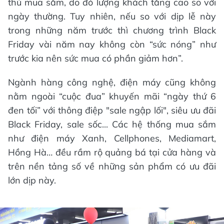
thủ mua sắm, do đó lượng khách tăng cao so với
ngày thường. Tuy nhiên, nếu so với dịp lễ này
trong những năm trước thì chương trình Black
Friday vài năm nay không còn “sức nóng” như
trước kia nên sức mua có phần giảm hơn”.
Ngành hàng công nghệ, điện máy cũng không
nằm ngoài “cuộc đua” khuyến mãi “ngày thứ 6
đen tối” với thông điệp "sale ngập lối", siêu ưu đãi
Black Friday, sale sốc... Các hệ thống mua sắm
như điện máy Xanh, Cellphones, Mediamart,
Hồng Hà… đều rầm rộ quảng bá tại cửa hàng và
trên nền tảng số về những sản phẩm có ưu đãi
lớn dịp này.