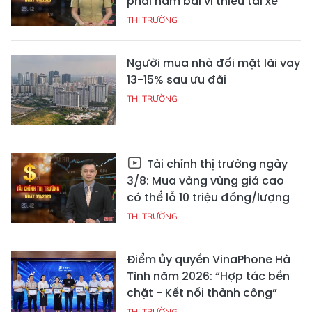
phải nằm bãi vì thiếu tài xế
THỊ TRƯỜNG
Người mua nhà đối mặt lãi vay
13-15% sau ưu đãi
THỊ TRƯỜNG
Tài chính thị trường ngày
3/8: Mua vàng vùng giá cao
có thể lỗ 10 triệu đồng/lượng
THỊ TRƯỜNG
Điểm ủy quyền VinaPhone Hà
Tĩnh năm 2026: “Hợp tác bền
chặt - Kết nối thành công”
THỊ TRƯỜNG