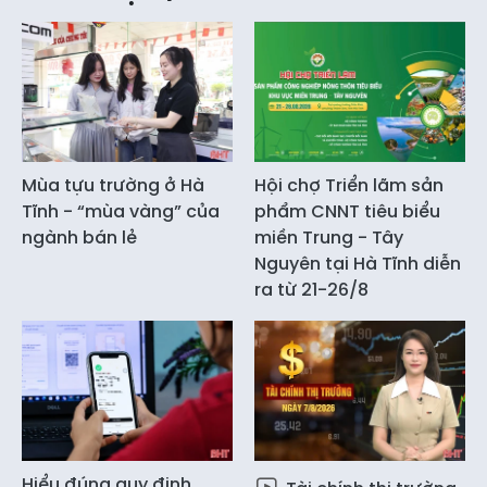
Mùa tựu trường ở Hà
Hội chợ Triển lãm sản
Tĩnh - “mùa vàng” của
phẩm CNNT tiêu biểu
ngành bán lẻ
miền Trung - Tây
Nguyên tại Hà Tĩnh diễn
ra từ 21-26/8
Hiểu đúng quy định