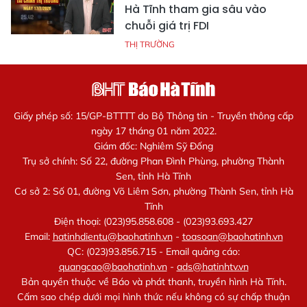
Hà Tĩnh tham gia sâu vào
chuỗi giá trị FDI
THỊ TRƯỜNG
Giấy phép số: 15/GP-BTTTT do Bộ Thông tin - Truyền thông cấp
ngày 17 tháng 01 năm 2022.
Giám đốc: Nghiêm Sỹ Đống
Trụ sở chính: Số 22, đường Phan Đình Phùng, phường Thành
Sen, tỉnh Hà Tĩnh
Cơ sở 2: Số 01, đường Võ Liêm Sơn, phường Thành Sen, tỉnh Hà
Tĩnh
Điện thoại: (023)95.858.608 - (023)93.693.427
Email:
hatinhdientu@baohatinh.vn
-
toasoan@baohatinh.vn
QC: (023)93.856.715 - Email quảng cáo:
quangcao@baohatinh.vn
-
ads@hatinhtv.vn
Bản quyền thuộc về Báo và phát thanh, truyền hình Hà Tĩnh.
Cấm sao chép dưới mọi hình thức nếu không có sự chấp thuận