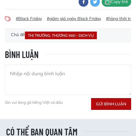
Copy link
#Black Friday
#giảm giá ngày Black Friday
#hàng thời tran
Chủ đề
THỊ TRƯỜNG, THƯƠNG MẠI - DỊCH VỤ
BÌNH LUẬN
Xin vui lòng gõ tiếng Việt có dấu
GỬI BÌNH LUẬN
CÓ THỂ BẠN QUAN TÂM