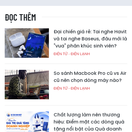
ĐỌC THÊM
Đại chiến giá rẻ: Tai nghe Havit
và tai nghe Baseus, đâu mới là
"vua" phân khúc sinh viên?
ĐIỆN TỬ - ĐIỆN LẠNH
So sánh Macbook Pro cũ vs Air
cũ nên chọn dòng máy nào?
ĐIỆN TỬ - ĐIỆN LẠNH
Chất lượng làm nên thương
hiệu: Điểm mặt các dòng quà
tặng nổi bật của Quà doanh