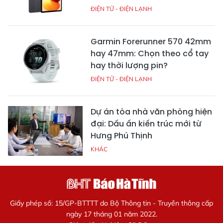
ĐIỆN TỬ - ĐIỆN LẠNH
Garmin Forerunner 570 42mm
hay 47mm: Chọn theo cổ tay
hay thời lượng pin?
ĐIỆN TỬ - ĐIỆN LẠNH
Dự án tòa nhà văn phòng hiện
đại: Dấu ấn kiến trúc mới từ
Hưng Phú Thịnh
KHÁC
Giấy phép số: 15/GP-BTTTT do Bộ Thông tin - Truyền thông cấp
ngày 17 tháng 01 năm 2022.