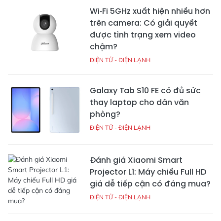
Wi‑Fi 5GHz xuất hiện nhiều hơn
trên camera: Có giải quyết
được tình trạng xem video
chậm?
ĐIỆN TỬ - ĐIỆN LẠNH
Galaxy Tab S10 FE có đủ sức
thay laptop cho dân văn
phòng?
ĐIỆN TỬ - ĐIỆN LẠNH
Đánh giá Xiaomi Smart
Projector L1: Máy chiếu Full HD
giá dễ tiếp cận có đáng mua?
ĐIỆN TỬ - ĐIỆN LẠNH