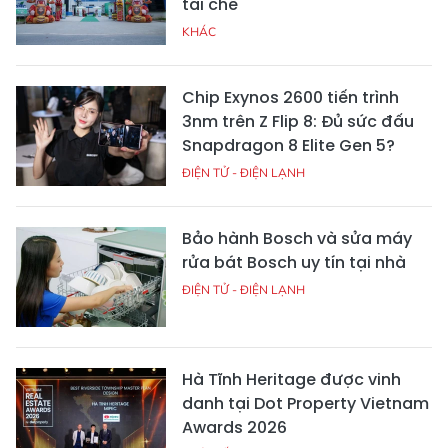
tái chế
KHÁC
Chip Exynos 2600 tiến trình
3nm trên Z Flip 8: Đủ sức đấu
Snapdragon 8 Elite Gen 5?
ĐIỆN TỬ - ĐIỆN LẠNH
Bảo hành Bosch và sửa máy
rửa bát Bosch uy tín tại nhà
ĐIỆN TỬ - ĐIỆN LẠNH
Hà Tĩnh Heritage được vinh
danh tại Dot Property Vietnam
Awards 2026