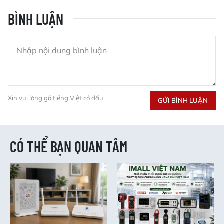
BÌNH LUẬN
Xin vui lòng gõ tiếng Việt có dấu
GỬI BÌNH LUẬN
CÓ THỂ BẠN QUAN TÂM