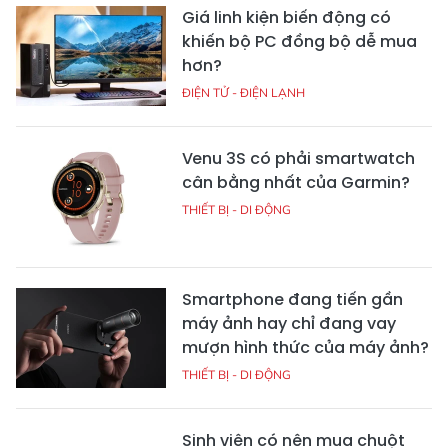
Giá linh kiện biến động có
khiến bộ PC đồng bộ dễ mua
hơn?
ĐIỆN TỬ - ĐIỆN LẠNH
Venu 3S có phải smartwatch
cân bằng nhất của Garmin?
THIẾT BỊ - DI ĐỘNG
Smartphone đang tiến gần
máy ảnh hay chỉ đang vay
mượn hình thức của máy ảnh?
THIẾT BỊ - DI ĐỘNG
Sinh viên có nên mua chuột