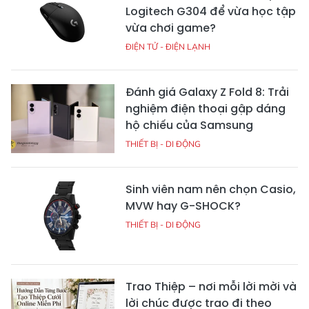
Logitech G304 để vừa học tập
vừa chơi game?
ĐIỆN TỬ - ĐIỆN LẠNH
Đánh giá Galaxy Z Fold 8: Trải
nghiệm điện thoại gập dáng
hộ chiếu của Samsung
THIẾT BỊ - DI ĐỘNG
Sinh viên nam nên chọn Casio,
MVW hay G-SHOCK?
THIẾT BỊ - DI ĐỘNG
Trao Thiệp – nơi mỗi lời mời và
lời chúc được trao đi theo