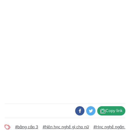
Copy link
#bằng cấp 3
#Nên học nghề gì cho nữ
#Học nghề ngắn hạ