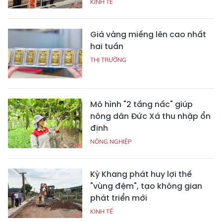
KINH TẾ
Giá vàng miếng lên cao nhất
hai tuần
THỊ TRƯỜNG
Mô hình "2 tầng nấc" giúp
nông dân Đức Xá thu nhập ổn
định
NÔNG NGHIỆP
Kỳ Khang phát huy lợi thế
"vùng đệm", tạo không gian
phát triển mới
KINH TẾ