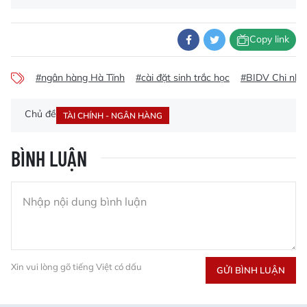
Copy link
#ngân hàng Hà Tĩnh
#cài đặt sinh trắc học
#BIDV Chi nhá
Chủ đề
TÀI CHÍNH - NGÂN HÀNG
BÌNH LUẬN
Xin vui lòng gõ tiếng Việt có dấu
GỬI BÌNH LUẬN