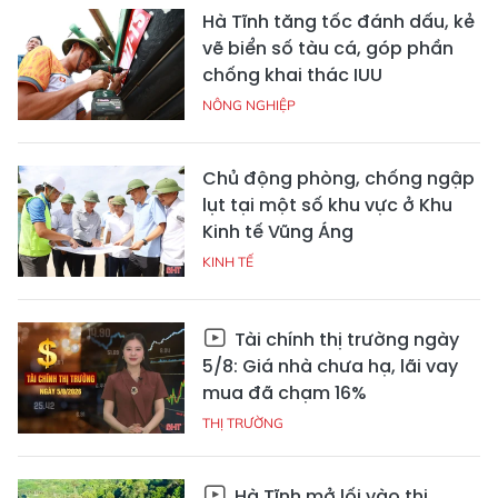
Hà Tĩnh tăng tốc đánh dấu, kẻ
vẽ biển số tàu cá, góp phần
chống khai thác IUU
NÔNG NGHIỆP
Chủ động phòng, chống ngập
lụt tại một số khu vực ở Khu
Kinh tế Vũng Áng
KINH TẾ
Tài chính thị trường ngày
5/8: Giá nhà chưa hạ, lãi vay
mua đã chạm 16%
THỊ TRƯỜNG
Hà Tĩnh mở lối vào thị