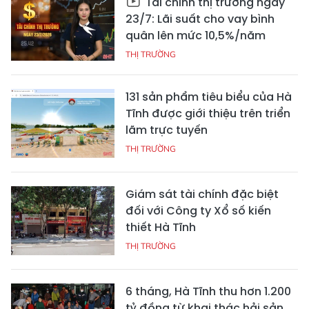
Tài chính thị trường ngày
23/7: Lãi suất cho vay bình
quân lên mức 10,5%/năm
THỊ TRƯỜNG
131 sản phẩm tiêu biểu của Hà
Tĩnh được giới thiệu trên triển
lãm trực tuyến
THỊ TRƯỜNG
Giám sát tài chính đặc biệt
đối với Công ty Xổ số kiến
thiết Hà Tĩnh
THỊ TRƯỜNG
6 tháng, Hà Tĩnh thu hơn 1.200
tỷ đồng từ khai thác hải sản