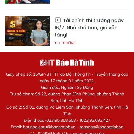
Tài chính thị trường ngày
16/7: Nhà khó bán, giá vẫn
tăng!
THỊ TRƯỜNG
Giấy phép số: 15/GP-BTTTT do Bộ Thông tin - Truyền thông cấp
ngày 17 tháng 01 năm 2022.
Giám đốc: Nghiêm Sỹ Đống
Trụ sở chính: Số 22, đường Phan Đình Phùng, phường Thành
Sen, tỉnh Hà Tĩnh
Cơ sở 2: Số 01, đường Võ Liêm Sơn, phường Thành Sen, tỉnh Hà
Tĩnh
Điện thoại: (023)95.858.608 - (023)93.693.427
Email:
hatinhdientu@baohatinh.vn
-
toasoan@baohatinh.vn
QC: (023)93.856.715 - Email quảng cáo: