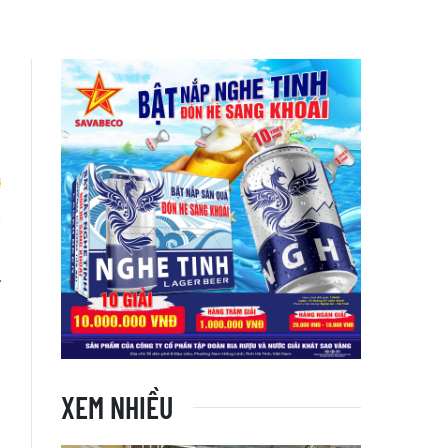
h
–
XEM NHIỀU