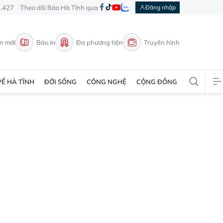
3.427
Theo dõi Báo Hà Tĩnh qua
Đăng nhập
in mới
Báo in
Đa phương tiện
Truyền hình
VỀ HÀ TĨNH
ĐỜI SỐNG
CÔNG NGHỆ
CỘNG ĐỒNG