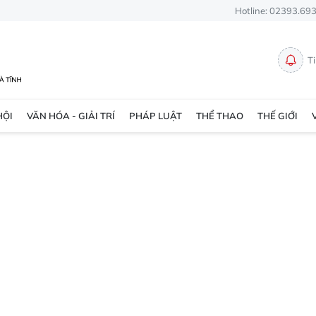
Hotline: 02393.69
T
HỘI
VĂN HÓA - GIẢI TRÍ
PHÁP LUẬT
THỂ THAO
THẾ GIỚI