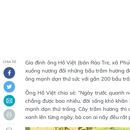
Gia đình ông Hồ Việt (bản Rào Tre, xã Phú
CHIA SẺ
xuống nương đồi những bầu trầm hương đầu 
ông mạnh dạn thử sức với gần 200 bầu trầm
Ông Hồ Việt chia sẻ: “Ngày trước quanh nă
chẳng được bao nhiêu, đời sống khó khăn l
mạnh dạn thử trồng. Cây trầm hương thì c
xanh lên từng ngày, bà con ai nấy đều rất 