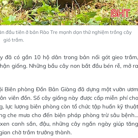
dân đầu tiên ở bản Rào Tre mạnh dạn thử nghiệm trồng cây
gió trầm.
ay đã có gần 10 hộ dân trong bản nối gót gieo trầm
hận giống. Những bầu cây non bắt đầu bén rễ, mở r
 đội Biên phòng Đồn Bản Giàng đã dựng một vườn ươ
ôn viên đồn. Số cây giống này được cấp miễn phí ch
g, lực lượng biên phòng còn tổ chức tập huấn kỹ thuậ
ắng che mưa cho đến biện pháp phòng trừ sâu bệnh
 xen canh sắn, đậu, những cây ngắn ngày giúp tăn
 gian chờ trầm trưởng thành.