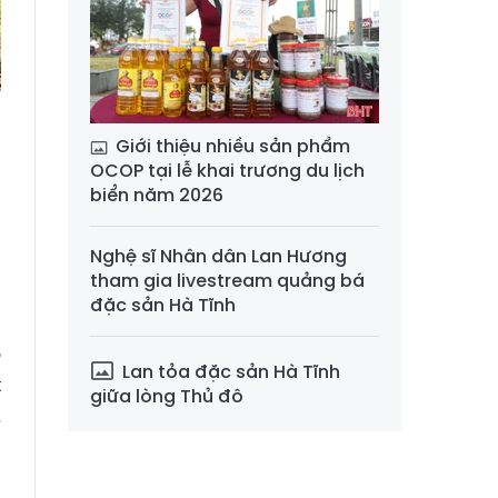
Giới thiệu nhiều sản phẩm
OCOP tại lễ khai trương du lịch
biển năm 2026
,
a
Nghệ sĩ Nhân dân Lan Hương
tham gia livestream quảng bá
đặc sản Hà Tĩnh
m
o
Lan tỏa đặc sản Hà Tĩnh
t
giữa lòng Thủ đô
…
g