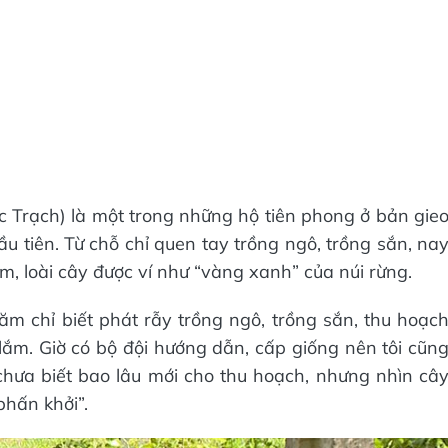
c Trạch) là một trong những hộ tiên phong ở bản gie
tiên. Từ chỗ chỉ quen tay trồng ngô, trồng sắn, na
, loài cây được ví như “vàng xanh” của núi rừng.
m chỉ biết phát rẫy trồng ngô, trồng sắn, thu hoạc
ắm. Giờ có bộ đội hướng dẫn, cấp giống nên tôi cũn
hưa biết bao lâu mới cho thu hoạch, nhưng nhìn câ
phấn khởi”.