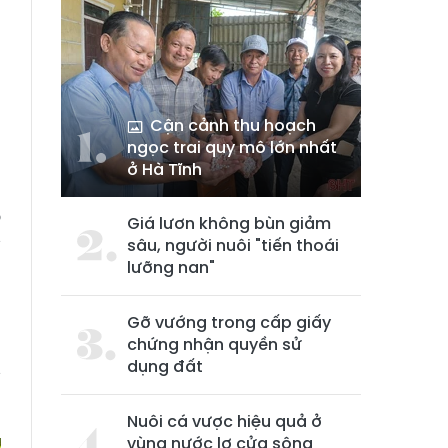
Cận cảnh thu hoạch
ngọc trai quy mô lớn nhất
ở Hà Tĩnh
o
Giá lươn không bùn giảm
y
sâu, người nuôi "tiến thoái
lưỡng nan"
h
Gỡ vướng trong cấp giấy
chứng nhận quyền sử
g
dụng đất
y
Nuôi cá vược hiệu quả ở
vùng nước lợ cửa sông