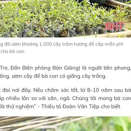
àng đã ươm khoảng 1.000 cây trầm hương để cấp miễn phí
cho bà con.
Tre, Đồn Biên phòng Bản Giàng) là người tiên phong
iống, ươm cây để bà con có giống cây trồng.
 đai nơi đây. Nếu chăm sóc tốt, từ 8-10 năm sau b
 gấp nhiều lần so với sắn, ngô. Chúng tôi mong bà co
 là thử nghiệm” - Thiếu tá Đoàn Văn Tiệp cho biết