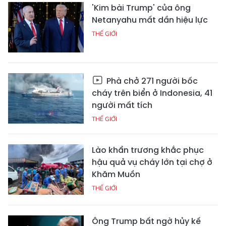
'Kim bài Trump' của ông
Netanyahu mất dần hiệu lực
THẾ GIỚI
Phà chở 271 người bốc
cháy trên biển ở Indonesia, 41
người mất tích
THẾ GIỚI
Lào khẩn trương khắc phục
hậu quả vụ cháy lớn tại chợ ở
Khăm Muồn
THẾ GIỚI
Ông Trump bất ngờ hủy kế