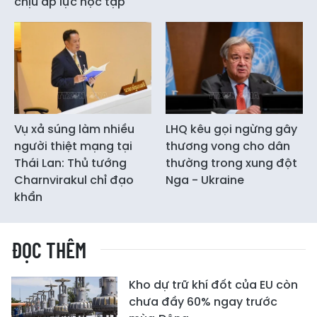
chịu áp lực học tập
Vụ xả súng làm nhiều
LHQ kêu gọi ngừng gây
người thiệt mạng tại
thương vong cho dân
Thái Lan: Thủ tướng
thường trong xung đột
Charnvirakul chỉ đạo
Nga - Ukraine
khẩn
ĐỌC THÊM
Kho dự trữ khí đốt của EU còn
chưa đầy 60% ngay trước