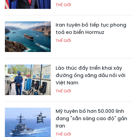
THẾ GIỚI
Iran tuyên bố tiếp tục phong
toả eo biển Hormuz
THẾ GIỚI
Lào thúc đẩy triển khai xây
đường ống xăng dầu nối với
Việt Nam
THẾ GIỚI
Mỹ tuyên bố hơn 50.000 lính
đang "sẵn sàng cao độ" gần
Iran
THẾ GIỚI