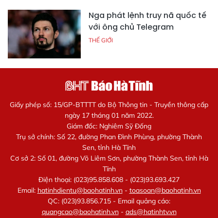
Nga phát lệnh truy nã quốc tế
với ông chủ Telegram
THẾ GIỚI
Giấy phép số: 15/GP-BTTTT do Bộ Thông tin - Truyền thông cấp
ngày 17 tháng 01 năm 2022.
Giám đốc: Nghiêm Sỹ Đống
Trụ sở chính: Số 22, đường Phan Đình Phùng, phường Thành
Sen, tỉnh Hà Tĩnh
Cơ sở 2: Số 01, đường Võ Liêm Sơn, phường Thành Sen, tỉnh Hà
Tĩnh
Điện thoại: (023)95.858.608 - (023)93.693.427
Email:
hatinhdientu@baohatinh.vn
-
toasoan@baohatinh.vn
QC: (023)93.856.715 - Email quảng cáo:
quangcao@baohatinh.vn
-
ads@hatinhtv.vn