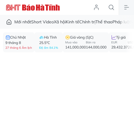
Mới nhất
Short Video
Xã hội
Kinh tế
Chính trị
Thể thao
Pháp luật
V
Chủ Nhật
Hà Tĩnh
Giá vàng (SJC)
Tỷ giá
9 tháng 8
25.5°C
Mua vào
Bán ra
EUR
USD
141,000,000
144,000,000
29,432.37
26,
27 tháng 6 Âm lịch
Độ ẩm 84.1%