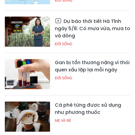
ĐỜI SỐNG
Dự báo thời tiết Hà Tĩnh
ngày 5/8: Có mưa vừa, mưa to
và dông
ĐỜI SỐNG
Gan bị tổn thương nặng vì thói
quen xấu lặp lại mỗi ngày
ĐỜI SỐNG
Cà phê từng được sử dụng
như phương thuốc
MẸ VÀ BÉ