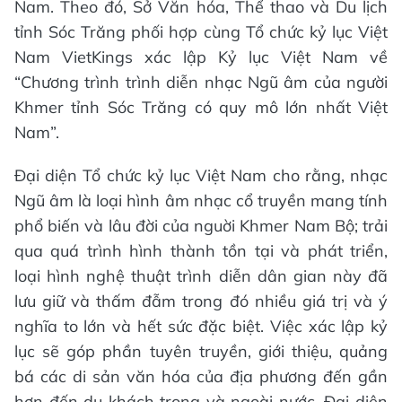
Nam. Theo đó, Sở Văn hóa, Thể thao và Du lịch
tỉnh Sóc Trăng phối hợp cùng Tổ chức kỷ lục Việt
Nam VietKings xác lập Kỷ lục Việt Nam về
“Chương trình trình diễn nhạc Ngũ âm của người
Khmer tỉnh Sóc Trăng có quy mô lớn nhất Việt
Nam”.
Đại diện Tổ chức kỷ lục Việt Nam cho rằng, nhạc
Ngũ âm là loại hình âm nhạc cổ truyền mang tính
phổ biến và lâu đời của nguời Khmer Nam Bộ; trải
qua quá trình hình thành tồn tại và phát triển,
loại hình nghệ thuật trình diễn dân gian này đã
lưu giữ và thấm đẫm trong đó nhiều giá trị và ý
nghĩa to lớn và hết sức đặc biệt. Việc xác lập kỷ
lục sẽ góp phần tuyên truyền, giới thiệu, quảng
bá các di sản văn hóa của địa phương đến gần
hơn đến du khách trong và ngoài nước. Đại diện