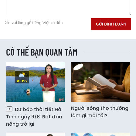
Xin vui lòng gõ tiếng Việt có dấu
GỬI BÌNH LUẬN
CÓ THỂ BẠN QUAN TÂM
Người sống thọ thường
Dự báo thời tiết Hà
làm gì mỗi tối?
Tĩnh ngày 9/8: Bắt đầu
nắng trở lại