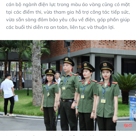
cán bộ ngành điện lực trong màu áo vàng cũng có mặt
tại các điểm thi, vừa tham gia hỗ trợ công tác tiếp sức,
vừa sẵn sàng đảm bảo yêu cầu về điện, góp phần giúp
các buổi thi diễn ra an toàn, liên tục và thuận lợi.