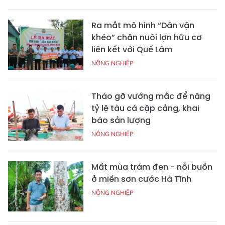
Ra mắt mô hình “Dân vận
khéo” chăn nuôi lợn hữu cơ
liên kết với Quế Lâm
NÔNG NGHIỆP
Tháo gỡ vướng mắc để nâng
tỷ lệ tàu cá cập cảng, khai
báo sản lượng
NÔNG NGHIỆP
Mất mùa trám đen - nỗi buồn
ở miền sơn cước Hà Tĩnh
NÔNG NGHIỆP