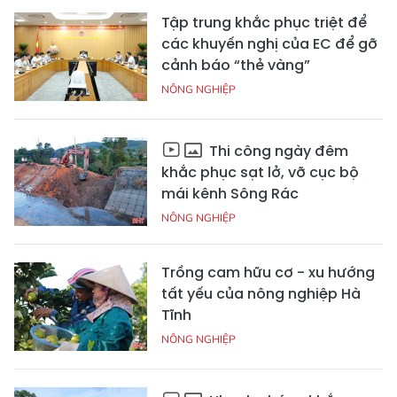
Tập trung khắc phục triệt để
các khuyến nghị của EC để gỡ
cảnh báo “thẻ vàng”
NÔNG NGHIỆP
Thi công ngày đêm
khắc phục sạt lở, vỡ cục bộ
mái kênh Sông Rác
NÔNG NGHIỆP
Trồng cam hữu cơ - xu hướng
tất yếu của nông nghiệp Hà
Tĩnh
NÔNG NGHIỆP