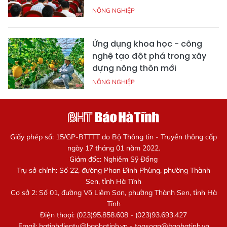
NÔNG NGHIỆP
Ứng dụng khoa học - công
nghệ tạo đột phá trong xây
dựng nông thôn mới
NÔNG NGHIỆP
Giấy phép số: 15/GP-BTTTT do Bộ Thông tin - Truyền thông cấp
ngày 17 tháng 01 năm 2022.
Giám đốc: Nghiêm Sỹ Đống
Trụ sở chính: Số 22, đường Phan Đình Phùng, phường Thành
Sen, tỉnh Hà Tĩnh
Cơ sở 2: Số 01, đường Võ Liêm Sơn, phường Thành Sen, tỉnh Hà
Tĩnh
Điện thoại: (023)95.858.608 - (023)93.693.427
Email:
hatinhdientu@baohatinh.vn
-
toasoan@baohatinh.vn