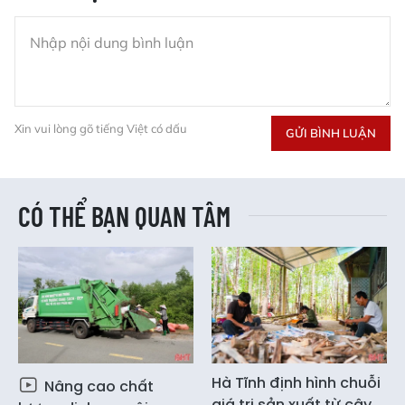
Xin vui lòng gõ tiếng Việt có dấu
GỬI BÌNH LUẬN
CÓ THỂ BẠN QUAN TÂM
Hà Tĩnh định hình chuỗi
Nâng cao chất
giá trị sản xuất từ cây