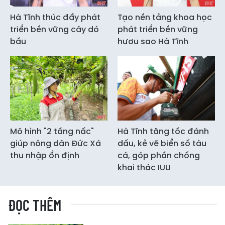
Hà Tĩnh thúc đẩy phát
Tạo nền tảng khoa học
triển bền vững cây dó
phát triển bền vững
bầu
hươu sao Hà Tĩnh
Mô hình "2 tầng nấc"
Hà Tĩnh tăng tốc đánh
giúp nông dân Đức Xá
dấu, kẻ vẽ biển số tàu
thu nhập ổn định
cá, góp phần chống
khai thác IUU
ĐỌC THÊM