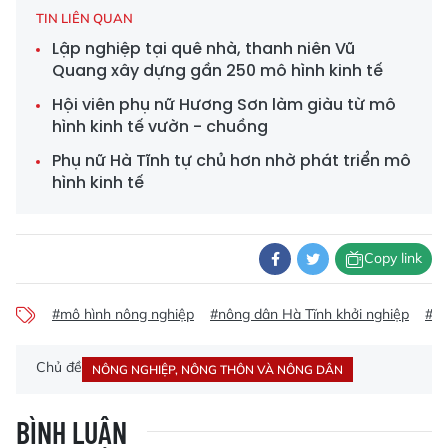
TIN LIÊN QUAN
Lập nghiệp tại quê nhà, thanh niên Vũ
Quang xây dựng gần 250 mô hình kinh tế
Hội viên phụ nữ Hương Sơn làm giàu từ mô
hình kinh tế vườn - chuồng
Phụ nữ Hà Tĩnh tự chủ hơn nhờ phát triển mô
hình kinh tế
Copy link
#mô hình nông nghiệp
#nông dân Hà Tĩnh khởi nghiệp
#nu
Chủ đề
NÔNG NGHIỆP, NÔNG THÔN VÀ NÔNG DÂN
BÌNH LUẬN