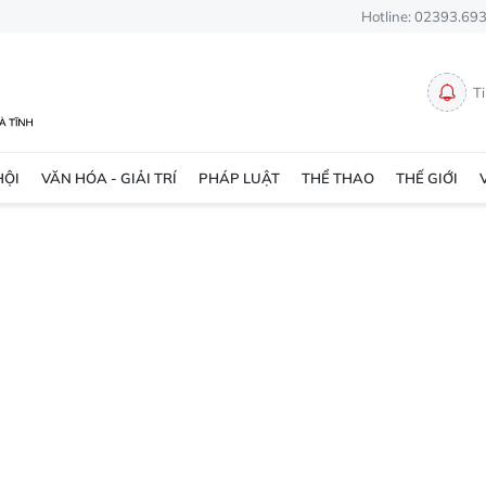
Hotline: 02393.69
T
HỘI
VĂN HÓA - GIẢI TRÍ
PHÁP LUẬT
THỂ THAO
THẾ GIỚI