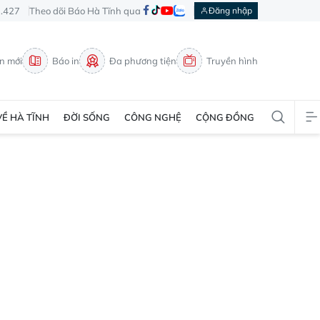
3.427
Theo dõi Báo Hà Tĩnh qua
Đăng nhập
in mới
Báo in
Đa phương tiện
Truyền hình
VỀ HÀ TĨNH
ĐỜI SỐNG
CÔNG NGHỆ
CỘNG ĐỒNG