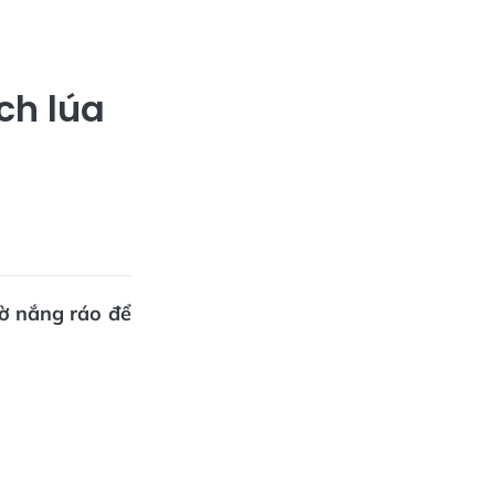
ch lúa
iờ nắng ráo để