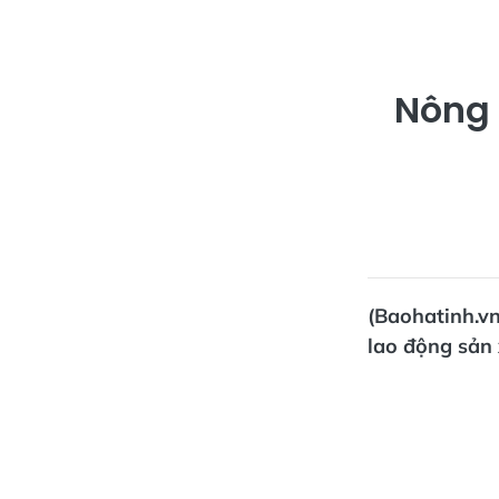
Nông 
(Baohatinh.vn
lao động sản 