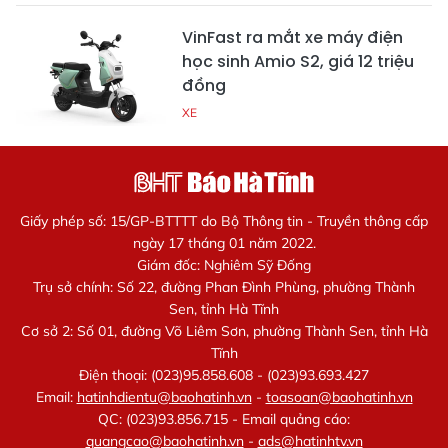
VinFast ra mắt xe máy điện
học sinh Amio S2, giá 12 triệu
đồng
XE
Giấy phép số: 15/GP-BTTTT do Bộ Thông tin - Truyền thông cấp
ngày 17 tháng 01 năm 2022.
Giám đốc: Nghiêm Sỹ Đống
Trụ sở chính: Số 22, đường Phan Đình Phùng, phường Thành
Sen, tỉnh Hà Tĩnh
Cơ sở 2: Số 01, đường Võ Liêm Sơn, phường Thành Sen, tỉnh Hà
Tĩnh
Điện thoại: (023)95.858.608 - (023)93.693.427
Email:
hatinhdientu@baohatinh.vn
-
toasoan@baohatinh.vn
QC: (023)93.856.715 - Email quảng cáo:
quangcao@baohatinh.vn
-
ads@hatinhtv.vn