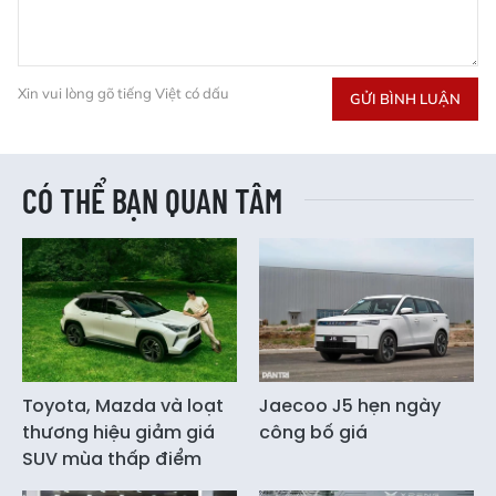
Xin vui lòng gõ tiếng Việt có dấu
GỬI BÌNH LUẬN
CÓ THỂ BẠN QUAN TÂM
Toyota, Mazda và loạt
Jaecoo J5 hẹn ngày
thương hiệu giảm giá
công bố giá
SUV mùa thấp điểm