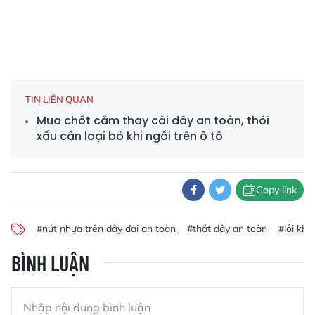
TIN LIÊN QUAN
Mua chốt cắm thay cài dây an toàn, thói
xấu cần loại bỏ khi ngồi trên ô tô
Copy link
#nút nhựa trên dây đai an toàn
#thắt dây an toàn
#lỗi khô
BÌNH LUẬN