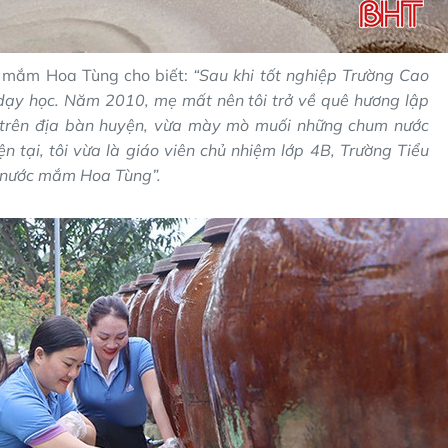
c mắm Hoa Tùng cho biết:
“Sau khi tốt nghiệp Trường Cao
 dạy học. Năm 2010, mẹ mất nên tôi trở về quê hương lập
c trên địa bàn huyện, vừa mày mò muối những chum nước
n tại, tôi vừa là giáo viên chủ nhiệm lớp 4B, Trường Tiểu
t nước mắm Hoa Tùng”.