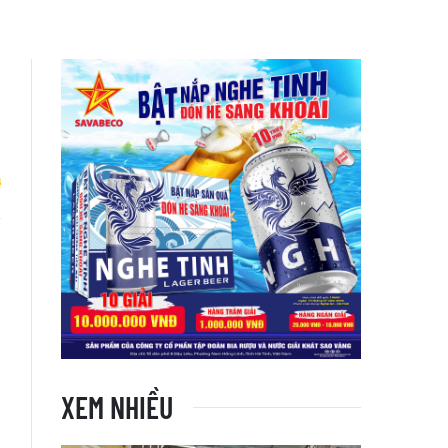
à
n
XEM NHIỀU