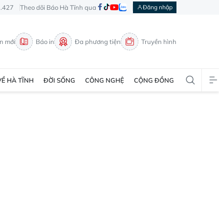
3.427
Theo dõi Báo Hà Tĩnh qua
Đăng nhập
in mới
Báo in
Đa phương tiện
Truyền hình
VỀ HÀ TĨNH
ĐỜI SỐNG
CÔNG NGHỆ
CỘNG ĐỒNG