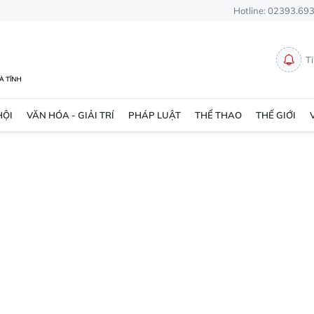
Hotline: 02393.69
T
HỘI
VĂN HÓA - GIẢI TRÍ
PHÁP LUẬT
THỂ THAO
THẾ GIỚI