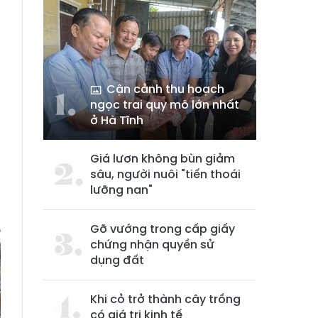
Cận cảnh thu hoạch
ngọc trai quy mô lớn nhất
ở Hà Tĩnh
Giá lươn không bùn giảm
sâu, người nuôi "tiến thoái
lưỡng nan"
Gỡ vướng trong cấp giấy
chứng nhận quyền sử
dụng đất
Khi cỏ trở thành cây trồng
có giá trị kinh tế