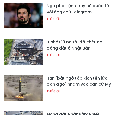
Nga phát lệnh truy nã quốc tế
với ông chủ Telegram
THẾ GIỚI
Ít nhất 13 người đã chết do
động đất ở Nhật Bản
THẾ GIỚI
Iran "bất ngờ tập kích tên lửa
đạn đạo" nhằm vào căn cứ Mỹ
THẾ GIỚI
Động đất Nhật Bản: Nhiều