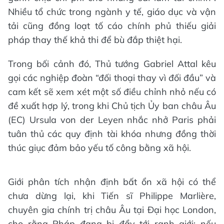
Nhiều tổ chức trong ngành y tế, giáo dục và vận
tải cũng đồng loạt tố cáo chính phủ thiếu giải
pháp thay thế khả thi để bù đắp thiệt hại.
Trong bối cảnh đó, Thủ tướng Gabriel Attal kêu
gọi các nghiệp đoàn “đối thoại thay vì đối đầu” và
cam kết sẽ xem xét một số điều chỉnh nhỏ nếu có
đề xuất hợp lý, trong khi Chủ tịch Ủy ban châu Âu
(EC) Ursula von der Leyen nhắc nhở Paris phải
tuân thủ các quy định tài khóa nhưng đồng thời
thúc giục đảm bảo yếu tố công bằng xã hội.
Giới phân tích nhận định bất ổn xã hội có thể
chưa dừng lại, khi Tiến sĩ Philippe Marlière,
chuyên gia chính trị châu Âu tại Đại học London,
cho rằng Pháp đang bị đẩy tới ranh giới: nếu