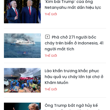
'Kim bài Trump' của ông
Netanyahu mất dần hiệu lực
THẾ GIỚI
Phà chở 271 người bốc
cháy trên biển ở Indonesia, 41
người mất tích
THẾ GIỚI
Lào khẩn trương khắc phục
hậu quả vụ cháy lớn tại chợ ở
Khăm Muồn
THẾ GIỚI
Ông Trump bất ngờ hủy kế