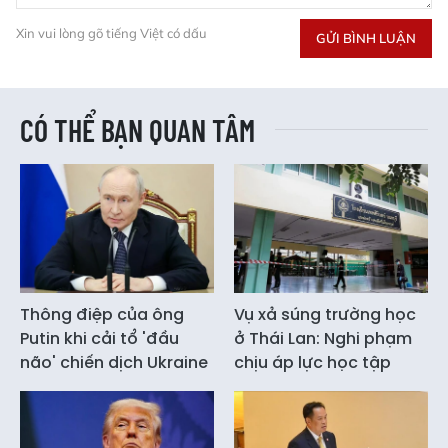
Xin vui lòng gõ tiếng Việt có dấu
GỬI BÌNH LUẬN
CÓ THỂ BẠN QUAN TÂM
Thông điệp của ông
Vụ xả súng trường học
Putin khi cải tổ 'đầu
ở Thái Lan: Nghi phạm
não' chiến dịch Ukraine
chịu áp lực học tập