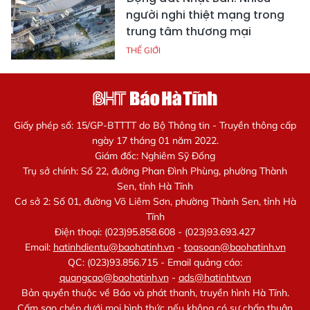
người nghi thiệt mạng trong
trung tâm thương mại
THẾ GIỚI
Giấy phép số: 15/GP-BTTTT do Bộ Thông tin - Truyền thông cấp
ngày 17 tháng 01 năm 2022.
Giám đốc: Nghiêm Sỹ Đống
Trụ sở chính: Số 22, đường Phan Đình Phùng, phường Thành
Sen, tỉnh Hà Tĩnh
Cơ sở 2: Số 01, đường Võ Liêm Sơn, phường Thành Sen, tỉnh Hà
Tĩnh
Điện thoại: (023)95.858.608 - (023)93.693.427
Email:
hatinhdientu@baohatinh.vn
-
toasoan@baohatinh.vn
QC: (023)93.856.715 - Email quảng cáo:
quangcao@baohatinh.vn
-
ads@hatinhtv.vn
Bản quyền thuộc về Báo và phát thanh, truyền hình Hà Tĩnh.
Cấm sao chép dưới mọi hình thức nếu không có sự chấp thuận