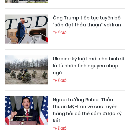
Ông Trump tiếp tục tuyên bố
"sắp đạt thỏa thuận" với Iran
THẾ GIỚI
Ukraine ký luật mới cho binh sĩ
là tù nhân tình nguyện nhập
ngũ
THẾ GIỚI
Ngoại trưởng Rubio: Thỏa
thuận Mỹ-Iran về các tuyến
hàng hải có thể sớm được ký
kết
THẾ GIỚI