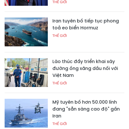
THẾ GIỚI
Iran tuyên bố tiếp tục phong
toả eo biển Hormuz
THẾ GIỚI
Lào thúc đẩy triển khai xây
đường ống xăng dầu nối với
Việt Nam
THẾ GIỚI
Mỹ tuyên bố hơn 50.000 lính
đang "sẵn sàng cao độ" gần
Iran
THẾ GIỚI