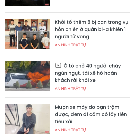
Khởi tố thêm 8 bị can trong vụ
hỗn chiến ở quán bi-a khiến 1
người tử vong
AN NINH TRẬT TỰ
Ô tô chở 40 người cháy
ngùn ngụt, tài xế hô hoán
khách rời khỏi xe
AN NINH TRẬT TỰ
Mượn xe máy do bạn trộm
được, đem đi cầm cố lấy tiền
tiêu xài
AN NINH TRẬT TỰ