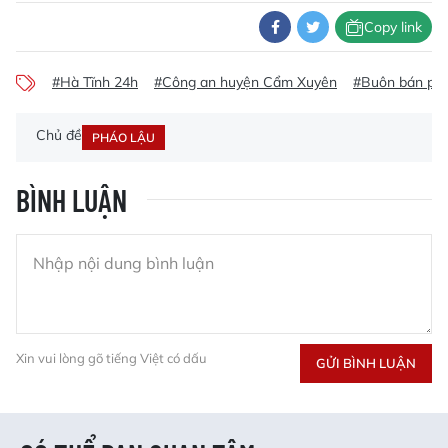
Copy link
#Hà Tĩnh 24h
#Công an huyện Cẩm Xuyên
#Buôn bán ph
Chủ đề
PHÁO LẬU
BÌNH LUẬN
Xin vui lòng gõ tiếng Việt có dấu
GỬI BÌNH LUẬN