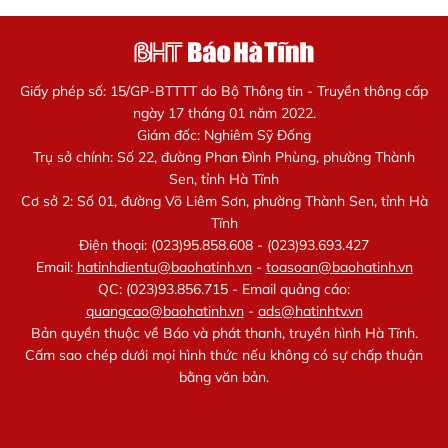
Giấy phép số: 15/GP-BTTTT do Bộ Thông tin - Truyền thông cấp
ngày 17 tháng 01 năm 2022.
Giám đốc: Nghiêm Sỹ Đống
Trụ sở chính: Số 22, đường Phan Đình Phùng, phường Thành
Sen, tỉnh Hà Tĩnh
Cơ sở 2: Số 01, đường Võ Liêm Sơn, phường Thành Sen, tỉnh Hà
Tĩnh
Điện thoại: (023)95.858.608 - (023)93.693.427
Email:
hatinhdientu@baohatinh.vn
-
toasoan@baohatinh.vn
QC: (023)93.856.715 - Email quảng cáo:
quangcao@baohatinh.vn
-
ads@hatinhtv.vn
Bản quyền thuộc về Báo và phát thanh, truyền hình Hà Tĩnh.
Cấm sao chép dưới mọi hình thức nếu không có sự chấp thuận
bằng văn bản.