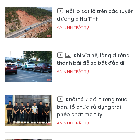
Nỗi lo sạt lở trên các tuyến
đường ở Hà Tĩnh
AN NINH TRẬT TỰ
Khi vỉa hè, lòng đường
thành bãi đỗ xe bất đắc dĩ
AN NINH TRẬT TỰ
Khởi tố 7 đối tượng mua
bán, tổ chức sử dụng trái
phép chất ma túy
AN NINH TRẬT TỰ