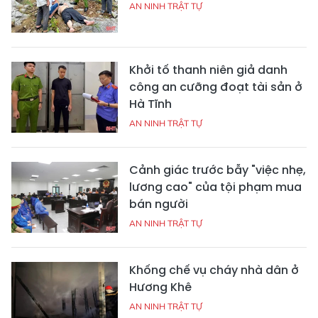
AN NINH TRẬT TỰ
Khởi tố thanh niên giả danh
công an cưỡng đoạt tài sản ở
Hà Tĩnh
AN NINH TRẬT TỰ
Cảnh giác trước bẫy "việc nhẹ,
lương cao" của tội phạm mua
bán người
AN NINH TRẬT TỰ
Khống chế vụ cháy nhà dân ở
Hương Khê
AN NINH TRẬT TỰ