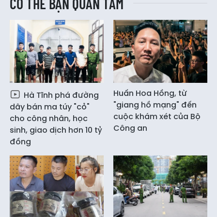
CÓ THỂ BẠN QUAN TÂM
Huấn Hoa Hồng, từ
Hà Tĩnh phá đường
"giang hồ mạng" đến
dây bán ma túy "cỏ"
cuộc khám xét của Bộ
cho công nhân, học
Công an
sinh, giao dịch hơn 10 tỷ
đồng