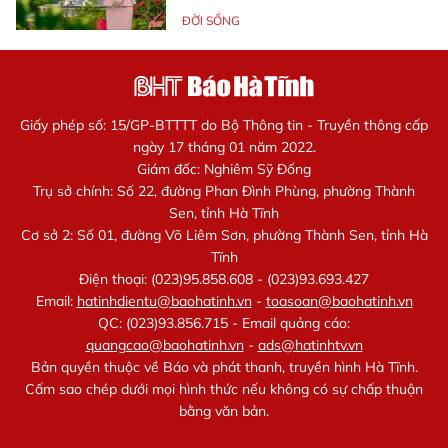
ĐỜI SỐNG
Giấy phép số: 15/GP-BTTTT do Bộ Thông tin - Truyền thông cấp
ngày 17 tháng 01 năm 2022.
Giám đốc: Nghiêm Sỹ Đống
Trụ sở chính: Số 22, đường Phan Đình Phùng, phường Thành
Sen, tỉnh Hà Tĩnh
Cơ sở 2: Số 01, đường Võ Liêm Sơn, phường Thành Sen, tỉnh Hà
Tĩnh
Điện thoại: (023)95.858.608 - (023)93.693.427
Email:
hatinhdientu@baohatinh.vn
-
toasoan@baohatinh.vn
QC: (023)93.856.715 - Email quảng cáo:
quangcao@baohatinh.vn
-
ads@hatinhtv.vn
Bản quyền thuộc về Báo và phát thanh, truyền hình Hà Tĩnh.
Cấm sao chép dưới mọi hình thức nếu không có sự chấp thuận
bằng văn bản.