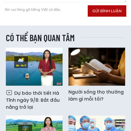
Xin vui lòng gõ tiếng Việt có dấu
GỬI BÌNH LUẬN
CÓ THỂ BẠN QUAN TÂM
Người sống thọ thường
Dự báo thời tiết Hà
làm gì mỗi tối?
Tĩnh ngày 9/8: Bắt đầu
nắng trở lại