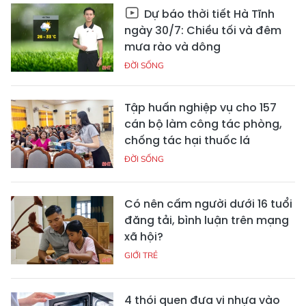
Dự báo thời tiết Hà Tĩnh
ngày 30/7: Chiều tối và đêm
mưa rào và dông
ĐỜI SỐNG
Tập huấn nghiệp vụ cho 157
cán bộ làm công tác phòng,
chống tác hại thuốc lá
ĐỜI SỐNG
Có nên cấm người dưới 16 tuổi
đăng tải, bình luận trên mạng
xã hội?
GIỚI TRẺ
4 thói quen đưa vi nhựa vào