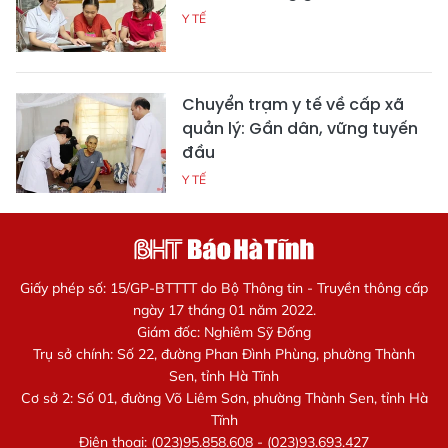
Y TẾ
Chuyển trạm y tế về cấp xã
quản lý: Gần dân, vững tuyến
đầu
Y TẾ
Giấy phép số: 15/GP-BTTTT do Bộ Thông tin - Truyền thông cấp
ngày 17 tháng 01 năm 2022.
Giám đốc: Nghiêm Sỹ Đống
Trụ sở chính: Số 22, đường Phan Đình Phùng, phường Thành
Sen, tỉnh Hà Tĩnh
Cơ sở 2: Số 01, đường Võ Liêm Sơn, phường Thành Sen, tỉnh Hà
Tĩnh
Điện thoại: (023)95.858.608 - (023)93.693.427