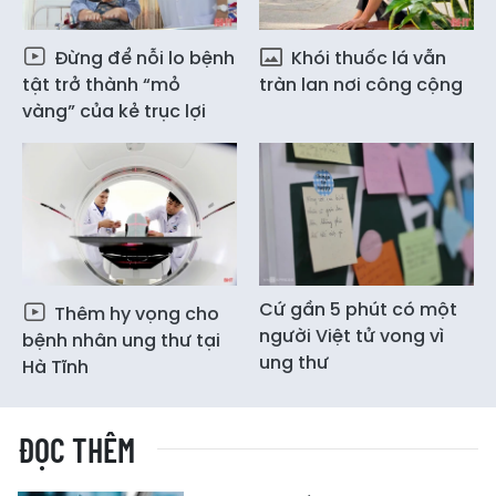
Đừng để nỗi lo bệnh
Khói thuốc lá vẫn
tật trở thành “mỏ
tràn lan nơi công cộng
vàng” của kẻ trục lợi
Cứ gần 5 phút có một
Thêm hy vọng cho
người Việt tử vong vì
bệnh nhân ung thư tại
ung thư
Hà Tĩnh
ĐỌC THÊM