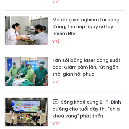
Y TẾ
Mở rộng xét nghiệm tại cộng
đồng, thu hẹp nguy cơ lây
nhiễm HIV
Y TẾ
Tán sỏi bằng laser công suất
cao: Giảm xâm lấn, rút ngắn
thời gian hồi phục
Y TẾ
Sống khoẻ cùng BHT: Dinh
dưỡng cho tuổi dậy thì, "chìa
khoá vàng" phát triển
Y TẾ