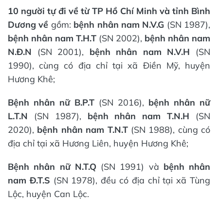
10 người tự đi về từ TP Hồ Chí Minh và tỉnh Bình
Dương về
gồm:
bệnh nhân nam N.V.G
(SN 1987),
bệnh nhân nam T.H.T
(SN 2002),
bệnh nhân nam
N.Đ.N
(SN 2001),
bệnh nhân nam N.V.H
(SN
1990), cùng có địa chỉ tại xã Điền Mỹ, huyện
Hương Khê;
Bệnh nhân nữ B.P.T
(SN 2016),
bệnh nhân nữ
L.T.N
(SN 1987),
bệnh nhân nam T.N.H
(SN
2020),
bệnh nhân nam T.N.T
(SN 1988), cùng có
địa chỉ tại xã Hương Liên, huyện Hương Khê;
Bệnh nhân nữ N.T.Q
(SN 1991) và
bệnh nhân
nam Đ.T.S
(SN 1978), đều có địa chỉ tại xã Tùng
Lộc, huyện Can Lộc.