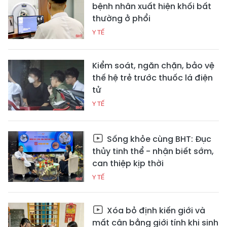
bệnh nhân xuất hiện khối bất
thường ở phổi
Y TẾ
Kiểm soát, ngăn chặn, bảo vệ
thế hệ trẻ trước thuốc lá điện
tử
Y TẾ
Sống khỏe cùng BHT: Đục
thủy tinh thể - nhận biết sớm,
can thiệp kịp thời
Y TẾ
Xóa bỏ định kiến giới và
mất cân bằng giới tính khi sinh