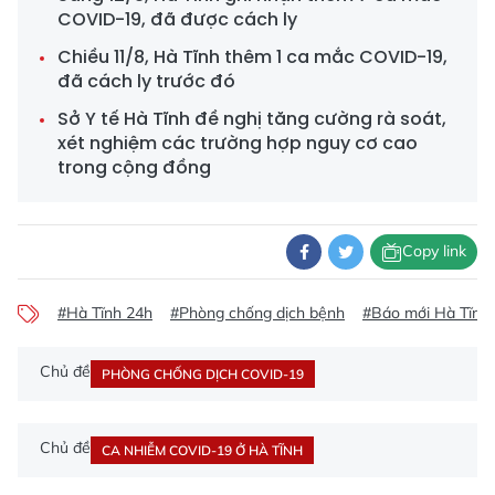
COVID-19, đã được cách ly
Chiều 11/8, Hà Tĩnh thêm 1 ca mắc COVID-19,
đã cách ly trước đó
Sở Y tế Hà Tĩnh đề nghị tăng cường rà soát,
xét nghiệm các trường hợp nguy cơ cao
trong cộng đồng
Copy link
#Hà Tĩnh 24h
#Phòng chống dịch bệnh
#Báo mới Hà Tĩnh
Chủ đề
PHÒNG CHỐNG DỊCH COVID-19
Chủ đề
CA NHIỄM COVID-19 Ở HÀ TĨNH