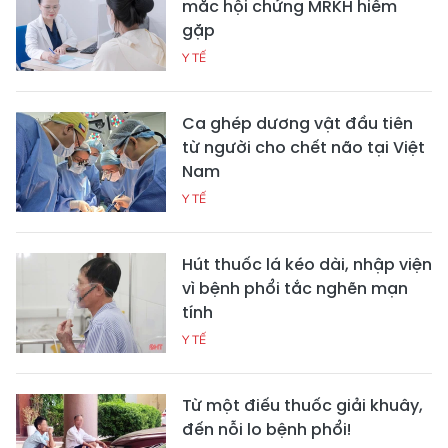
mắc hội chứng MRKH hiếm
gặp
Y TẾ
Ca ghép dương vật đầu tiên
từ người cho chết não tại Việt
Nam
Y TẾ
Hút thuốc lá kéo dài, nhập viện
vì bệnh phổi tắc nghẽn mạn
tính
Y TẾ
Từ một điếu thuốc giải khuây,
đến nỗi lo bệnh phổi!