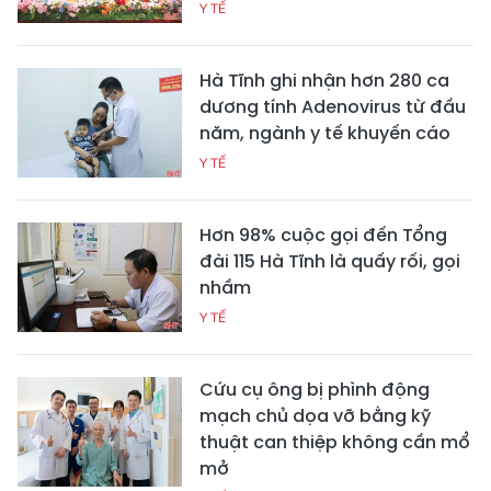
Y TẾ
Hà Tĩnh ghi nhận hơn 280 ca
dương tính Adenovirus từ đầu
năm, ngành y tế khuyến cáo
Y TẾ
Hơn 98% cuộc gọi đến Tổng
đài 115 Hà Tĩnh là quấy rối, gọi
nhầm
Y TẾ
Cứu cụ ông bị phình động
mạch chủ dọa vỡ bằng kỹ
thuật can thiệp không cần mổ
mở