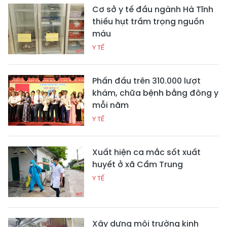
Cơ sở y tế đầu ngành Hà Tĩnh
thiếu hụt trầm trọng nguồn
máu
Y TẾ
Phấn đấu trên 310.000 lượt
khám, chữa bệnh bằng đông y
mỗi năm
Y TẾ
Xuất hiện ca mắc sốt xuất
huyết ở xã Cẩm Trung
Y TẾ
Xây dựng môi trường kinh