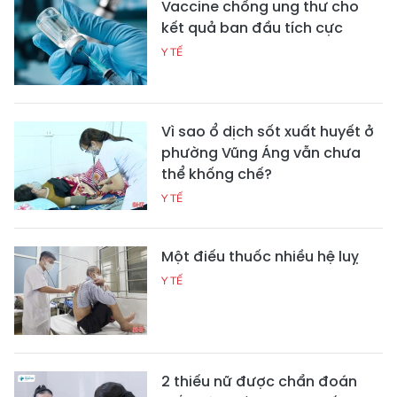
Vaccine chống ung thư cho
kết quả ban đầu tích cực
Y TẾ
Vì sao ổ dịch sốt xuất huyết ở
phường Vũng Áng vẫn chưa
thể khống chế?
Y TẾ
Một điếu thuốc nhiều hệ luỵ
Y TẾ
2 thiếu nữ được chẩn đoán