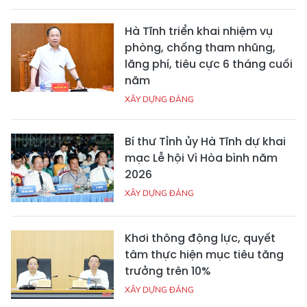
Hà Tĩnh triển khai nhiệm vụ
phòng, chống tham nhũng,
lãng phí, tiêu cực 6 tháng cuối
năm
XÂY DỰNG ĐẢNG
Bí thư Tỉnh ủy Hà Tĩnh dự khai
mạc Lễ hội Vì Hòa bình năm
2026
XÂY DỰNG ĐẢNG
Khơi thông động lực, quyết
tâm thực hiện mục tiêu tăng
trưởng trên 10%
XÂY DỰNG ĐẢNG