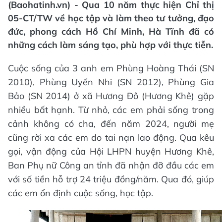
(Baohatinh.vn) - Qua 10 năm thực hiện Chỉ thị
05-CT/TW về học tập và làm theo tư tưởng, đạo
đức, phong cách Hồ Chí Minh, Hà Tĩnh đã có
những cách làm sáng tạo, phù hợp với thực tiễn.
Cuộc sống của 3 anh em Phùng Hoàng Thái (SN
2010), Phùng Uyển Nhi (SN 2012), Phùng Gia
Bảo (SN 2014) ở xã Hương Đô (Hương Khê) gặp
nhiều bất hạnh. Từ nhỏ, các em phải sống trong
cảnh không có cha, đến năm 2024, người mẹ
cũng rời xa các em do tai nạn lao động. Qua kêu
gọi, vận động của Hội LHPN huyện Hương Khê,
Ban Phụ nữ Công an tỉnh đã nhận đỡ đầu các em
với số tiền hỗ trợ 24 triệu đồng/năm. Qua đó, giúp
các em ổn định cuộc sống, học tập.