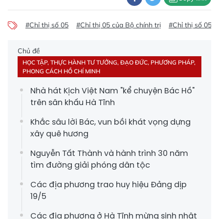
#Chỉ thị số 05
#Chỉ thị 05 của Bộ chính trị
#Chỉ thị số 05
Chủ đề
HỌC TẬP, THỰC HÀNH TƯ TƯỞNG, ĐẠO ĐỨC, PHƯƠNG PHÁP,
PHONG CÁCH HỒ CHÍ MINH
Nhà hát Kịch Việt Nam "kể chuyện Bác Hồ"
trên sân khấu Hà Tĩnh
Khắc sâu lời Bác, vun bồi khát vọng dựng
xây quê hương
Nguyễn Tất Thành và hành trình 30 năm
tìm đường giải phóng dân tộc
Các địa phương trao huy hiệu Đảng dịp
19/5
Các địa phương ở Hà Tĩnh mừng sinh nhật