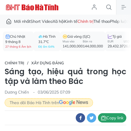
Mới nhất
Short Video
Xã hội
Kinh tế
Chính trị
Thể thao
Pháp luật
V
Chủ Nhật
Hà Tĩnh
Giá vàng (SJC)
Tỷ giá
9 tháng 8
31.7°C
Mua vào
Bán ra
EUR
USD
141,000,000
144,000,000
29,432.37
26,
27 tháng 6 Âm lịch
Độ ẩm 64%
CHÍNH TRỊ
XÂY DỰNG ĐẢNG
Sáng tạo, hiệu quả trong học
tập và làm theo Bác
Dương Chiến
03/06/2025 07:09
Theo dõi Báo Hà Tĩnh trên
Copy link