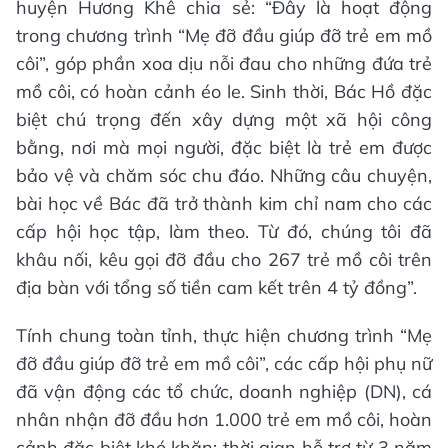
huyện Hương Khê chia sẻ: “Đây là hoạt động
trong chương trình “Mẹ đỡ đầu giúp đỡ trẻ em mồ
côi”, góp phần xoa dịu nỗi đau cho những đứa trẻ
mồ côi, có hoàn cảnh éo le. Sinh thời, Bác Hồ đặc
biệt chú trọng đến xây dựng một xã hội công
bằng, nơi mà mọi người, đặc biệt là trẻ em được
bảo vệ và chăm sóc chu đáo. Những câu chuyện,
bài học về Bác đã trở thành kim chỉ nam cho các
cấp hội học tập, làm theo. Từ đó, chúng tôi đã
khâu nối, kêu gọi đỡ đầu cho 267 trẻ mồ côi trên
địa bàn với tổng số tiền cam kết trên 4 tỷ đồng”.
Tính chung toàn tỉnh, thực hiện chương trình “Mẹ
đỡ đầu giúp đỡ trẻ em mồ côi”, các cấp hội phụ nữ
đã vận động các tổ chức, doanh nghiệp (DN), cá
nhân nhận đỡ đầu hơn 1.000 trẻ em mồ côi, hoàn
cảnh đặc biệt khó khăn; thời gian hỗ trợ từ 3 năm