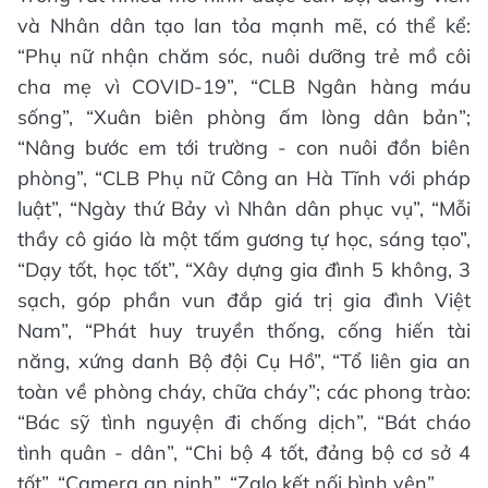
và Nhân dân tạo lan tỏa mạnh mẽ, có thể kể:
“Phụ nữ nhận chăm sóc, nuôi dưỡng trẻ mồ côi
cha mẹ vì COVID-19”, “CLB Ngân hàng máu
sống”, “Xuân biên phòng ấm lòng dân bản”;
“Nâng bước em tới trường - con nuôi đồn biên
phòng”, “CLB Phụ nữ Công an Hà Tĩnh với pháp
luật”, “Ngày thứ Bảy vì Nhân dân phục vụ”, “Mỗi
thầy cô giáo là một tấm gương tự học, sáng tạo”,
“Dạy tốt, học tốt”, “Xây dựng gia đình 5 không, 3
sạch, góp phần vun đắp giá trị gia đình Việt
Nam”, “Phát huy truyền thống, cống hiến tài
năng, xứng danh Bộ đội Cụ Hồ”, “Tổ liên gia an
toàn về phòng cháy, chữa cháy”; các phong trào:
“Bác sỹ tình nguyện đi chống dịch”, “Bát cháo
tình quân - dân”, “Chi bộ 4 tốt, đảng bộ cơ sở 4
tốt”, “Camera an ninh”, “Zalo kết nối bình yên”...