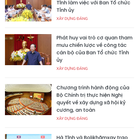
Tĩnh làm việc với Ban Tổ chức
Tỉnh ủy
XÂY DỰNG ĐẢNG
Phát huy vai trò cơ quan tham
mưu chiến lược về công tác
cán bộ của Ban Tổ chức Tỉnh
ủy
XÂY DỰNG ĐẢNG
Chương trình hành động của
Bộ Chính trị thực hiện Nghị
quyết về xây dựng xã hội kỷ
cương, an toàn
XÂY DỰNG ĐẢNG
Hà Tĩnh và Bolikhămxay trao