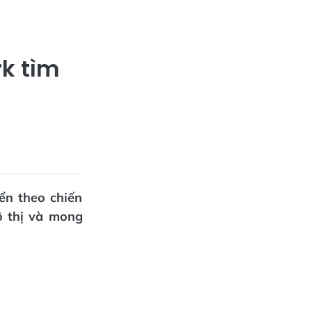
rk tìm
ển theo chiến
ô thị và mong