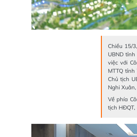
Chiều 15/3
UBND tỉnh 
việc với C
MTTQ tỉnh 
Chủ tịch U
Nghi Xuân,
Về phía C
tịch HĐQT,