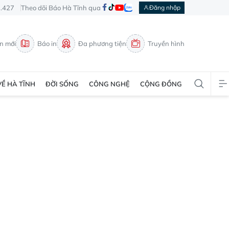
3.427
Theo dõi Báo Hà Tĩnh qua
Đăng nhập
in mới
Báo in
Đa phương tiện
Truyền hình
VỀ HÀ TĨNH
ĐỜI SỐNG
CÔNG NGHỆ
CỘNG ĐỒNG