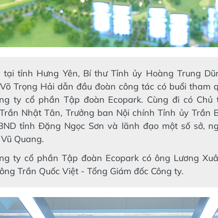
, tại tỉnh Hưng Yên, Bí thư Tỉnh ủy Hoàng Trung Dũ
Võ Trọng Hải dẫn đầu đoàn công tác có buổi tham 
ông ty cổ phần Tập đoàn Ecopark. Cùng đi có Chủ 
Trần Nhật Tân, Trưởng ban Nội chính Tỉnh ủy Trần 
BND tỉnh Đặng Ngọc Sơn và lãnh đạo một số sở, n
 Vũ Quang.
ông ty cổ phần Tập đoàn Ecopark có ông Lương Xu
 ông Trần Quốc Việt - Tổng Giám đốc Công ty.