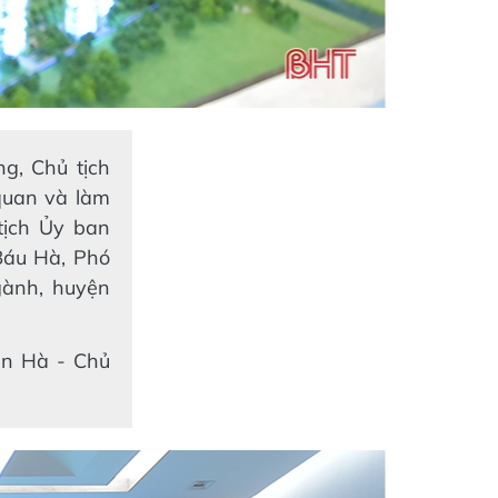
ng, Chủ tịch
quan và làm
tịch Ủy ban
Báu Hà, Phó
gành, huyện
ân Hà - Chủ