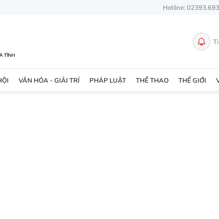
Hotline: 02393.69
T
HỘI
VĂN HÓA - GIẢI TRÍ
PHÁP LUẬT
THỂ THAO
THẾ GIỚI