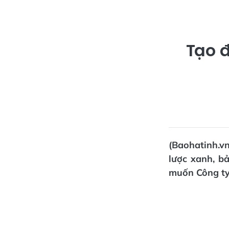
Tạo đ
(Baohatinh.v
lược xanh, b
muốn Công ty 