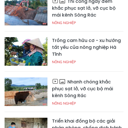
Thi công ngày đêm
khắc phục sạt lở, vỡ cục bộ
mái kênh Sông Rác
NÔNG NGHIỆP
Trồng cam hữu cơ - xu hướng
tất yếu của nông nghiệp Hà
Tĩnh
NÔNG NGHIỆP
Nhanh chóng khắc
phục sạt lở, vỡ cục bộ mái
kênh Sông Rác
NÔNG NGHIỆP
Triển khai đồng bộ các giải
pháp phòng, chống dịch bệnh