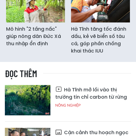
Mô hình "2 tầng nấc"
Hà Tĩnh tăng tốc đánh
giúp nông dân Đức Xá
dấu, kẻ vẽ biển số tàu
thu nhập ổn định
cá, góp phần chống
khai thác IUU
ĐỌC THÊM
Hà Tĩnh mở lối vào thị
trường tín chỉ carbon từ rừng
NÔNG NGHIỆP
Cận cảnh thu hoạch ngọc