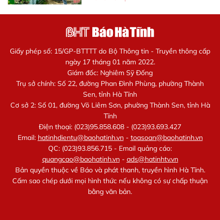
Giấy phép số: 15/GP-BTTTT do Bộ Thông tin - Truyền thông cấp
ngày 17 tháng 01 năm 2022.
Giám đốc: Nghiêm Sỹ Đống
Trụ sở chính: Số 22, đường Phan Đình Phùng, phường Thành
Sen, tỉnh Hà Tĩnh
Cơ sở 2: Số 01, đường Võ Liêm Sơn, phường Thành Sen, tỉnh Hà
Tĩnh
Điện thoại: (023)95.858.608 - (023)93.693.427
Email:
hatinhdientu@baohatinh.vn
-
toasoan@baohatinh.vn
QC: (023)93.856.715 - Email quảng cáo:
quangcao@baohatinh.vn
-
ads@hatinhtv.vn
Bản quyền thuộc về Báo và phát thanh, truyền hình Hà Tĩnh.
Cấm sao chép dưới mọi hình thức nếu không có sự chấp thuận
bằng văn bản.