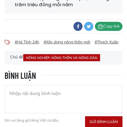
trăm triệu đồng mỗi năm
Copy link
#Hà Tĩnh 24h
#Xây dựng nông thôn mới
#Thạch Xuân
#
Chủ đề
NÔNG NGHIỆP, NÔNG THÔN VÀ NÔNG DÂN
BÌNH LUẬN
Xin vui lòng gõ tiếng Việt có dấu
GỬI BÌNH LUẬN