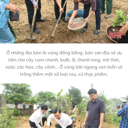
Ở những địa bàn là vùng đồng bằng, bán sơn địa sẽ ưu
tiên cho cây cam chanh, bưởi, ổi, thanh long, mít thái,
xoài; các hoa, cây cảnh... Ở vùng bãi ngang ven biển sẽ
trồng thêm một số loại rau, củ thực phẩm.