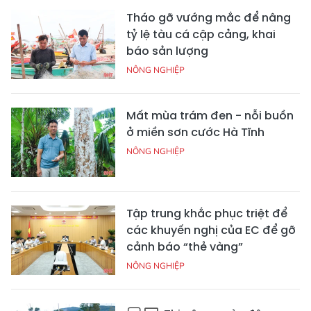
Tháo gỡ vướng mắc để nâng
tỷ lệ tàu cá cập cảng, khai
báo sản lượng
NÔNG NGHIỆP
Mất mùa trám đen - nỗi buồn
ở miền sơn cước Hà Tĩnh
NÔNG NGHIỆP
Tập trung khắc phục triệt để
các khuyến nghị của EC để gỡ
cảnh báo “thẻ vàng”
NÔNG NGHIỆP