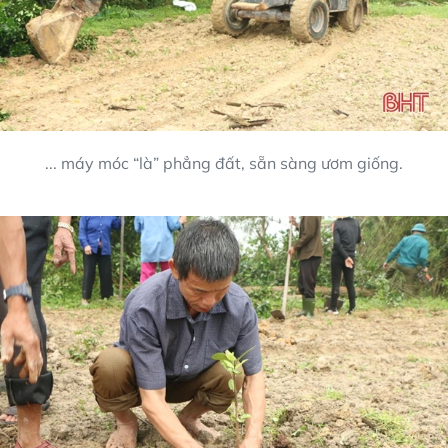
... máy móc “là” phẳng đất, sẵn sàng ươm giống.