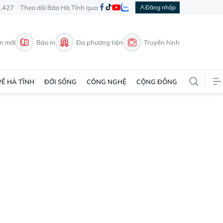
3.427
Theo dõi Báo Hà Tĩnh qua
Đăng nhập
in mới
Báo in
Đa phương tiện
Truyền hình
VỀ HÀ TĨNH
ĐỜI SỐNG
CÔNG NGHỆ
CỘNG ĐỒNG