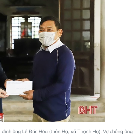
a đình ông Lê Đức Hòa (thôn Hạ, xã Thạch Hạ). Vợ chồng ông