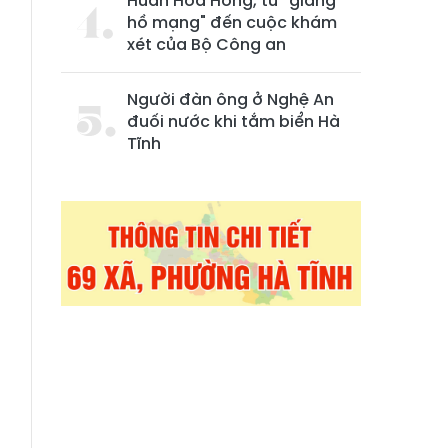
Huấn Hoa Hồng, từ "giang
hồ mạng" đến cuộc khám
xét của Bộ Công an
Người đàn ông ở Nghệ An
đuối nước khi tắm biển Hà
Tĩnh