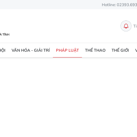
Hotline: 02393.69
T
HỘI
VĂN HÓA - GIẢI TRÍ
PHÁP LUẬT
THỂ THAO
THẾ GIỚI