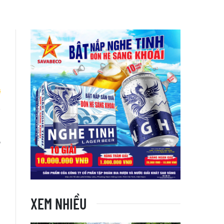
i
,
XEM NHIỀU