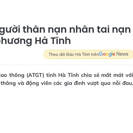
gười thân nạn nhân tai nạn
phương Hà Tĩnh
Theo dõi Báo Hà Tĩnh trên
iao thông (ATGT) tỉnh Hà Tĩnh chia sẻ mất mát vớ
 thông và động viên các gia đình vượt qua nỗi đau