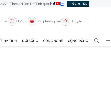
3.427
Theo dõi Báo Hà Tĩnh qua
Đăng nhập
in mới
Báo in
Đa phương tiện
Truyền hình
VỀ HÀ TĨNH
ĐỜI SỐNG
CÔNG NGHỆ
CỘNG ĐỒNG