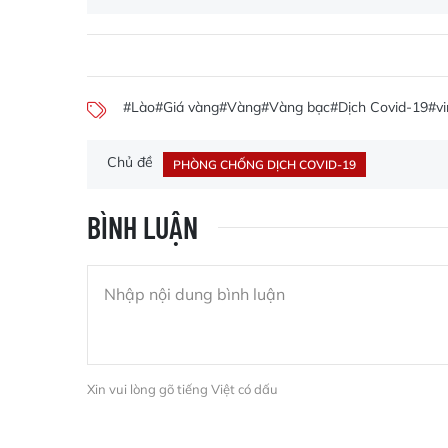
#Lào
#Giá vàng
#Vàng
#Vàng bạc
#Dịch Covid-19
#v
Chủ đề
PHÒNG CHỐNG DỊCH COVID-19
BÌNH LUẬN
Xin vui lòng gõ tiếng Việt có dấu