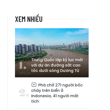
XEM NHIỀU
Trung Quốc lập kỷ lục mới
n
với dự án đường sắt cao
tốc dưới sông Dương Tử
Phà chở 271 người bốc
cháy trên biển ở
Indonesia, 41 người mất
tích