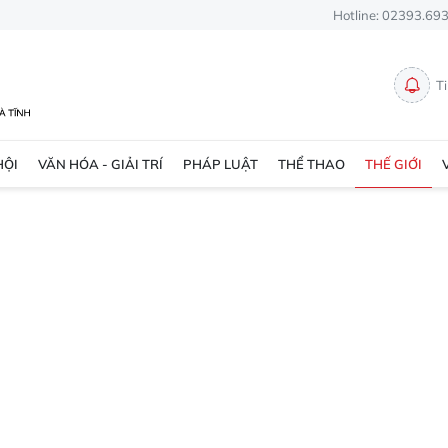
Hotline: 02393.69
T
HỘI
VĂN HÓA - GIẢI TRÍ
PHÁP LUẬT
THỂ THAO
THẾ GIỚI