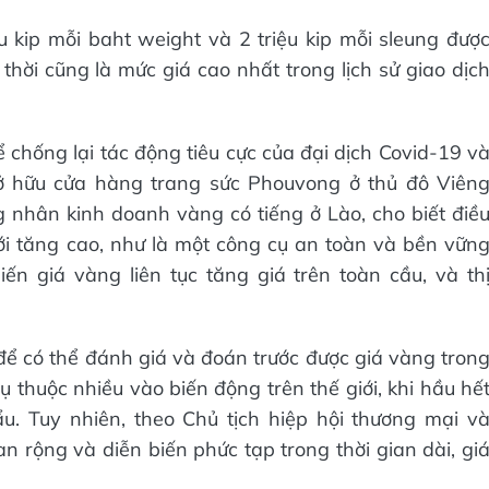
u kip mỗi baht weight và 2 triệu kip mỗi sleung đượ
thời cũng là mức giá cao nhất trong lịch sử giao dịc
 chống lại tác động tiêu cực của đại dịch Covid-19 v
sở hữu cửa hàng trang sức Phouvong ở thủ đô Viên
 nhân kinh doanh vàng có tiếng ở Lào, cho biết điề
ới tăng cao, như là một công cụ an toàn và bền vữn
ến giá vàng liên tục tăng giá trên toàn cầu, và th
ể có thể đánh giá và đoán trước được giá vàng tron
ụ thuộc nhiều vào biến động trên thế giới, khi hầu hế
. Tuy nhiên, theo Chủ tịch hiệp hội thương mại v
an rộng và diễn biến phức tạp trong thời gian dài, gi