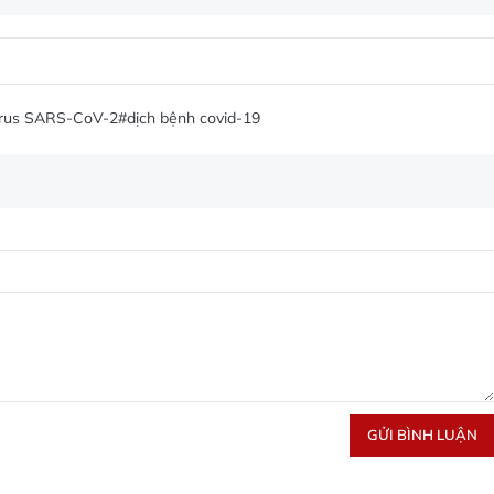
irus SARS-CoV-2
#dịch bệnh covid-19
GỬI BÌNH LUẬN