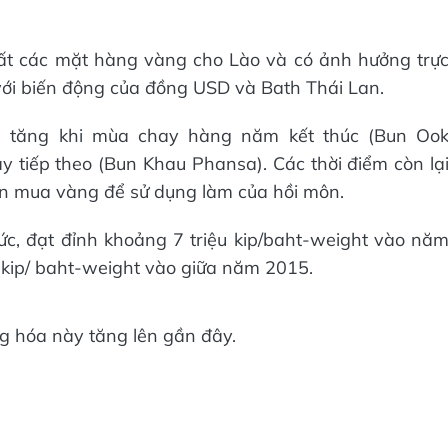
hất các mặt hàng vàng cho Lào và có ảnh hưởng trự
 với biến động của đồng USD và Bath Thái Lan.
ầu tăng khi mùa chay hàng năm kết thúc (Bun Oo
 tiếp theo (Bun Khau Phansa). Các thời điểm còn lạ
dân mua vàng để sử dụng làm của hồi môn.
sức, đạt đỉnh khoảng 7 triệu kip/baht-weight vào nă
 kip/ baht-weight vào giữa năm 2015.
ng hóa này tăng lên gần đây.