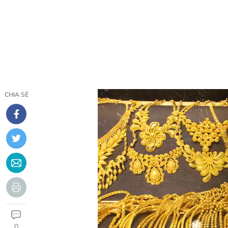
CHIA SẺ
0