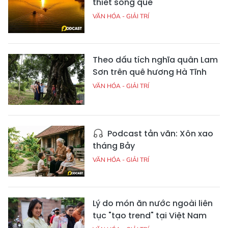
thiết sông quê
VĂN HÓA - GIẢI TRÍ
Theo dấu tích nghĩa quân Lam
Sơn trên quê hương Hà Tĩnh
VĂN HÓA - GIẢI TRÍ
Podcast tản văn: Xôn xao
tháng Bảy
VĂN HÓA - GIẢI TRÍ
Lý do món ăn nước ngoài liên
tục "tạo trend" tại Việt Nam