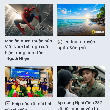
Món ăn quen thuộc của
Podcast truyện
Việt Nam bất ngờ xuất
ngắn: Sóng vỗ
hiện trong bom tấn
"Người Nhện"
Áp dụng Nghị định 287
Nhịp cầu kết nối tình
về tiền bản quyền từ
yêu ví, giặm