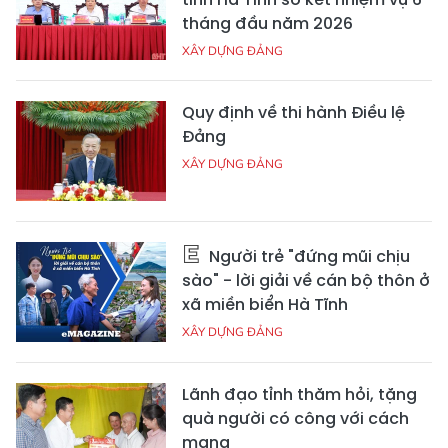
tháng đầu năm 2026
XÂY DỰNG ĐẢNG
Quy định về thi hành Điều lệ
Đảng
XÂY DỰNG ĐẢNG
Người trẻ "đứng mũi chịu
sào" - lời giải về cán bộ thôn ở
xã miền biển Hà Tĩnh
XÂY DỰNG ĐẢNG
Lãnh đạo tỉnh thăm hỏi, tặng
quà người có công với cách
mạng