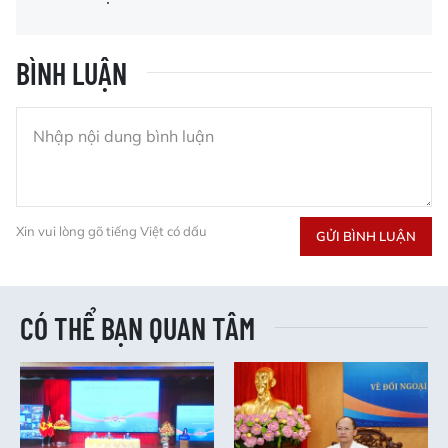
BÌNH LUẬN
Xin vui lòng gõ tiếng Việt có dấu
GỬI BÌNH LUẬN
CÓ THỂ BẠN QUAN TÂM