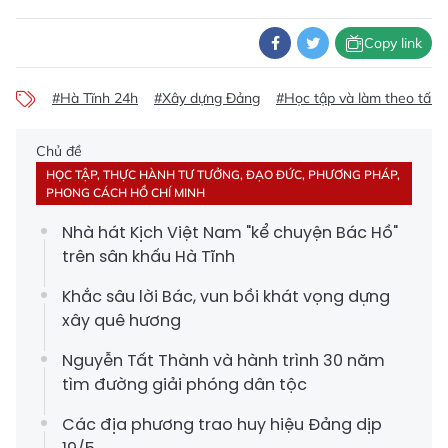
Copy link
#Hà Tĩnh 24h
#Xây dựng Đảng
#Học tập và làm theo tấm
Chủ đề
HỌC TẬP, THỰC HÀNH TƯ TƯỞNG, ĐẠO ĐỨC, PHƯƠNG PHÁP,
PHONG CÁCH HỒ CHÍ MINH
Nhà hát Kịch Việt Nam "kể chuyện Bác Hồ"
trên sân khấu Hà Tĩnh
Khắc sâu lời Bác, vun bồi khát vọng dựng
xây quê hương
Nguyễn Tất Thành và hành trình 30 năm
tìm đường giải phóng dân tộc
Các địa phương trao huy hiệu Đảng dịp