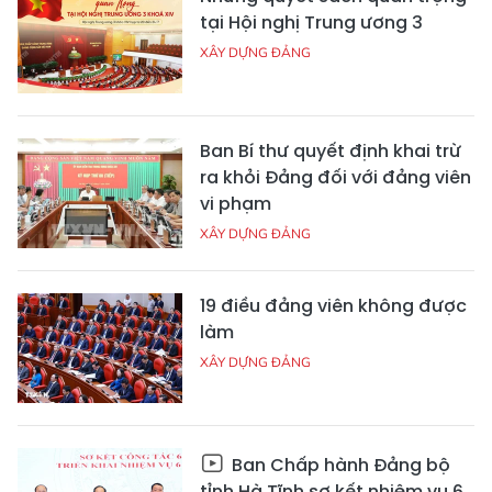
tại Hội nghị Trung ương 3
XÂY DỰNG ĐẢNG
Ban Bí thư quyết định khai trừ
ra khỏi Đảng đối với đảng viên
vi phạm
XÂY DỰNG ĐẢNG
19 điều đảng viên không được
làm
XÂY DỰNG ĐẢNG
Ban Chấp hành Đảng bộ
tỉnh Hà Tĩnh sơ kết nhiệm vụ 6