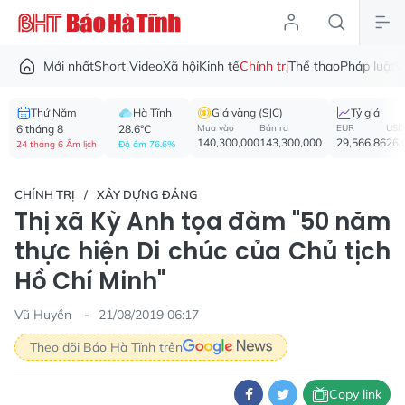
Mới nhất
Short Video
Xã hội
Kinh tế
Chính trị
Thể thao
Pháp luật
V
Thứ Năm
Hà Tĩnh
Giá vàng (SJC)
Tỷ giá
6 tháng 8
28.6°C
Mua vào
Bán ra
EUR
USD
140,300,000
143,300,000
29,566.86
26,
24 tháng 6 Âm lịch
Độ ẩm 76.6%
CHÍNH TRỊ
XÂY DỰNG ĐẢNG
Thị xã Kỳ Anh tọa đàm "50 năm
thực hiện Di chúc của Chủ tịch
Hồ Chí Minh"
Vũ Huyền
21/08/2019 06:17
Theo dõi Báo Hà Tĩnh trên
Copy link