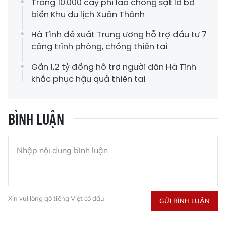
Trồng 10.000 cây phi lao chống sạt lở bờ
biển Khu du lịch Xuân Thành
Hà Tĩnh đề xuất Trung ương hỗ trợ đầu tư 7
công trình phòng, chống thiên tai
Gần 1,2 tỷ đồng hỗ trợ người dân Hà Tĩnh
khắc phục hậu quả thiên tai
BÌNH LUẬN
Xin vui lòng gõ tiếng Việt có dấu
GỬI BÌNH LUẬN