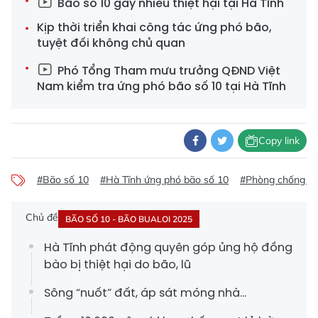
Bão số 10 gây nhiều thiệt hại tại Hà Tĩnh
Kịp thời triển khai công tác ứng phó bão,
tuyệt đối không chủ quan
Phó Tổng Tham mưu trưởng QĐND Việt
Nam kiểm tra ứng phó bão số 10 tại Hà Tĩnh
Copy link
#Bão số 10
#Hà Tĩnh ứng phó bão số 10
#Phòng chống bã
Chủ đề
BÃO SỐ 10 - BÃO BUALOI 2025
Hà Tĩnh phát động quyên góp ủng hộ đồng
bào bị thiệt hại do bão, lũ
Sông “nuốt” đất, áp sát móng nhà...