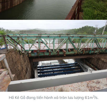
3
Hồ Kẻ Gỗ đang tiến hành xả tràn lưu lượng 61m
/s.