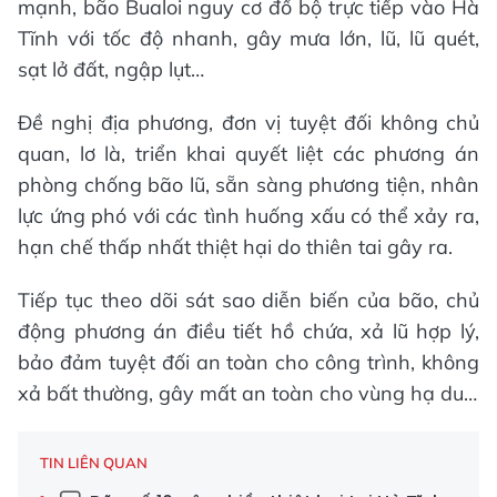
mạnh, bão Bualoi nguy cơ đổ bộ trực tiếp vào Hà
Tĩnh với tốc độ nhanh, gây mưa lớn, lũ, lũ quét,
sạt lở đất, ngập lụt…
Đề nghị địa phương, đơn vị tuyệt đối không chủ
quan, lơ là, triển khai quyết liệt các phương án
phòng chống bão lũ, sẵn sàng phương tiện, nhân
lực ứng phó với các tình huống xấu có thể xảy ra,
hạn chế thấp nhất thiệt hại do thiên tai gây ra.
Tiếp tục theo dõi sát sao diễn biến của bão, chủ
động phương án điều tiết hồ chứa, xả lũ hợp lý,
bảo đảm tuyệt đối an toàn cho công trình, không
xả bất thường, gây mất an toàn cho vùng hạ du…
TIN LIÊN QUAN