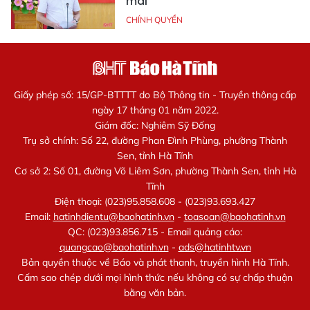
mai
CHÍNH QUYỀN
Giấy phép số: 15/GP-BTTTT do Bộ Thông tin - Truyền thông cấp
ngày 17 tháng 01 năm 2022.
Giám đốc: Nghiêm Sỹ Đống
Trụ sở chính: Số 22, đường Phan Đình Phùng, phường Thành
Sen, tỉnh Hà Tĩnh
Cơ sở 2: Số 01, đường Võ Liêm Sơn, phường Thành Sen, tỉnh Hà
Tĩnh
Điện thoại: (023)95.858.608 - (023)93.693.427
Email:
hatinhdientu@baohatinh.vn
-
toasoan@baohatinh.vn
QC: (023)93.856.715 - Email quảng cáo:
quangcao@baohatinh.vn
-
ads@hatinhtv.vn
Bản quyền thuộc về Báo và phát thanh, truyền hình Hà Tĩnh.
Cấm sao chép dưới mọi hình thức nếu không có sự chấp thuận
bằng văn bản.