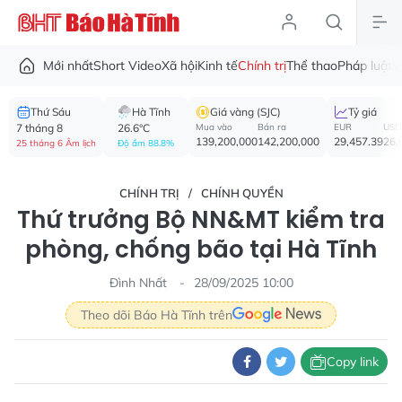
Mới nhất
Short Video
Xã hội
Kinh tế
Chính trị
Thể thao
Pháp luật
V
Thứ Sáu
Hà Tĩnh
Giá vàng (SJC)
Tỷ giá
7 tháng 8
26.6°C
Mua vào
Bán ra
EUR
USD
139,200,000
142,200,000
29,457.39
26,
25 tháng 6 Âm lịch
Độ ẩm 88.8%
CHÍNH TRỊ
CHÍNH QUYỀN
Thứ trưởng Bộ NN&MT kiểm tra
phòng, chống bão tại Hà Tĩnh
Đình Nhất
28/09/2025 10:00
Theo dõi Báo Hà Tĩnh trên
Copy link