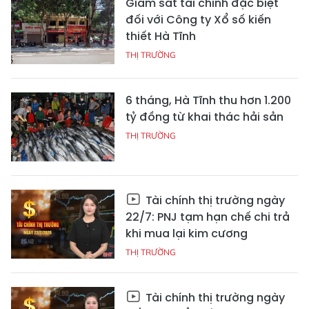
Giám sát tài chính đặc biệt
đối với Công ty Xổ số kiến
thiết Hà Tĩnh
THỊ TRƯỜNG
6 tháng, Hà Tĩnh thu hơn 1.200
tỷ đồng từ khai thác hải sản
THỊ TRƯỜNG
Tài chính thị trường ngày
22/7: PNJ tạm hạn chế chi trả
khi mua lại kim cương
THỊ TRƯỜNG
Tài chính thị trường ngày