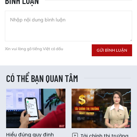
BÌNH LUẬN
Xin vui lòng gõ tiếng Việt có dấu
GỬI BÌNH LUẬN
CÓ THỂ BẠN QUAN TÂM
Hiểu đúng quy định
Tài chính thị trường