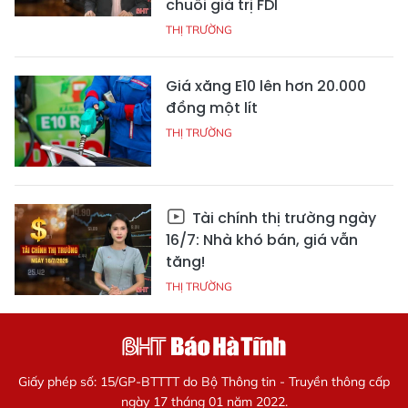
chuỗi giá trị FDI
THỊ TRƯỜNG
Giá xăng E10 lên hơn 20.000
đồng một lít
THỊ TRƯỜNG
Tài chính thị trường ngày
16/7: Nhà khó bán, giá vẫn
tăng!
THỊ TRƯỜNG
Giấy phép số: 15/GP-BTTTT do Bộ Thông tin - Truyền thông cấp
ngày 17 tháng 01 năm 2022.