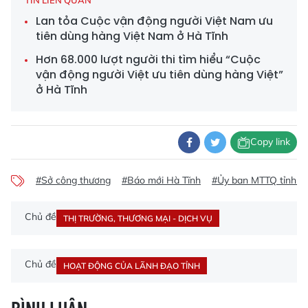
Lan tỏa Cuộc vận động người Việt Nam ưu
tiên dùng hàng Việt Nam ở Hà Tĩnh
Hơn 68.000 lượt người thi tìm hiểu “Cuộc
vận động người Việt ưu tiên dùng hàng Việt”
ở Hà Tĩnh
Copy link
#Sở công thương
#Báo mới Hà Tĩnh
#Ủy ban MTTQ tỉnh H
Chủ đề
THỊ TRƯỜNG, THƯƠNG MẠI - DỊCH VỤ
Chủ đề
HOẠT ĐỘNG CỦA LÃNH ĐẠO TỈNH