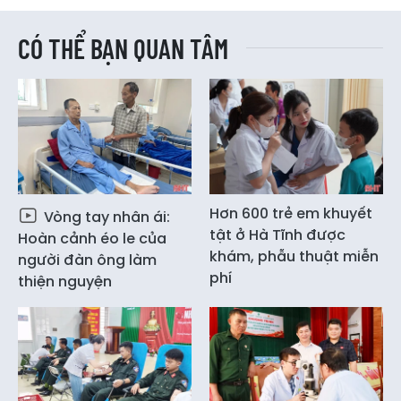
CÓ THỂ BẠN QUAN TÂM
Hơn 600 trẻ em khuyết
Vòng tay nhân ái:
tật ở Hà Tĩnh được
Hoàn cảnh éo le của
khám, phẫu thuật miễn
người đàn ông làm
phí
thiện nguyện