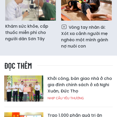
Khám sức khỏe, cấp
Vòng tay nhân ái:
thuốc miễn phí cho
Xót xa cảnh người mẹ
người dân Sơn Tây
nghèo một mình gánh
nợ nuôi con
ĐỌC THÊM
Khởi công, bàn giao nhà ở cho
gia đình chính sách ở xã Nghi
Xuân, Đức Thọ
NHỊP CẦU YÊU THƯƠNG
Trao 1.000 phần quà tri ân