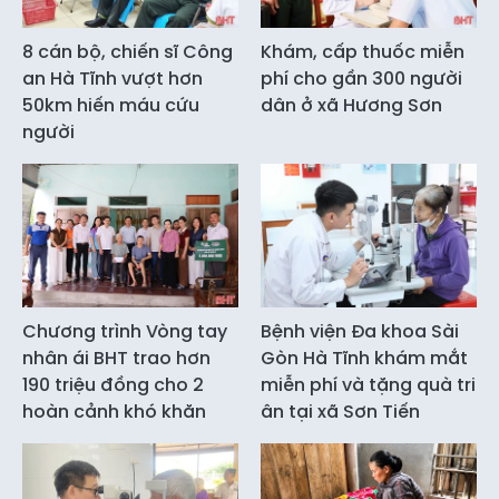
8 cán bộ, chiến sĩ Công
Khám, cấp thuốc miễn
an Hà Tĩnh vượt hơn
phí cho gần 300 người
50km hiến máu cứu
dân ở xã Hương Sơn
người
Chương trình Vòng tay
Bệnh viện Đa khoa Sài
nhân ái BHT trao hơn
Gòn Hà Tĩnh khám mắt
190 triệu đồng cho 2
miễn phí và tặng quà tri
hoàn cảnh khó khăn
ân tại xã Sơn Tiến