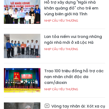
Hỗ trợ xây dựng "Ngôi nhà
khăn quàng đỏ" cho trẻ em
vùng biên giới Hà Tĩnh
NHỊP CẦU YÊU THƯƠNG
Lan tỏa niềm vui trong những
ngôi nhà mới ở xã Lộc Hà
NHỊP CẦU YÊU THƯƠNG
Trao 100 triệu đồng hỗ trợ các
nạn nhân chất độc da
cam/dioxin
NHỊP CẦU YÊU THƯƠNG
Vòng tay nhân ái: Xót xa cụ