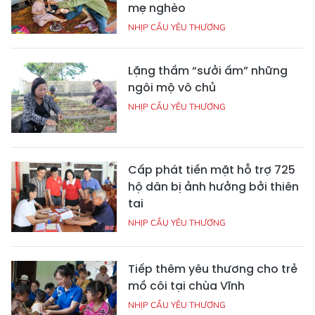
mẹ nghèo
NHỊP CẦU YÊU THƯƠNG
Lặng thầm “sưởi ấm” những
ngôi mộ vô chủ
NHỊP CẦU YÊU THƯƠNG
Cấp phát tiền mặt hỗ trợ 725
hộ dân bị ảnh hưởng bởi thiên
tai
NHỊP CẦU YÊU THƯƠNG
Tiếp thêm yêu thương cho trẻ
mồ côi tại chùa Vĩnh
NHỊP CẦU YÊU THƯƠNG