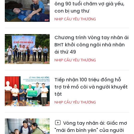
ông 90 tuổi chăm vợ già yếu,
con bị ung thư
NHỊP CẦU YÊU THƯƠNG
Chương trình Vòng tay nhân ái
BHT khởi công ngôi nhà nhân
ái thứ 49
NHỊP CẦU YÊU THƯƠNG
Tiếp nhận 100 triệu đồng hỗ
trợ trẻ mồ côi và người khuyết
tật
NHỊP CẦU YÊU THƯƠNG
Vòng tay nhân ái: Giấc mơ
"mái ấm bình yên" của người