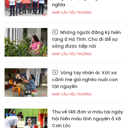
nghĩa
NHỊP CẦU YÊU THƯƠNG
Những người đăng ký hiến
tạng ở Hà Tĩnh: Cho đi để sự
sống được tiếp nối
NHỊP CẦU YÊU THƯƠNG
Vòng tay nhân ái: Xót xa
cảnh mẹ già nghèo nuôi con
tật nguyền
NHỊP CẦU YÊU THƯƠNG
Thu về 146 đơn vị máu tại ngày
hội hiến máu tình nguyện ở xã
Can Lộc