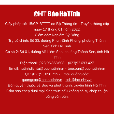
Giấy phép số: 15/GP-BTTTT do Bộ Thông tin - Truyền thông cấp
ngày 17 tháng 01 năm 2022.
Giám đốc: Nghiêm Sỹ Đống
Trụ sở chính: Số 22, đường Phan Đình Phùng, phường Thành
Sen, tỉnh Hà Tĩnh
Cơ sở 2: Số 01, đường Võ Liêm Sơn, phường Thành Sen, tỉnh Hà
Tĩnh
Điện thoại: (023)95.858.608 - (023)93.693.427
Email:
hatinhdientu@baohatinh.vn
-
toasoan@baohatinh.vn
QC: (023)93.856.715 - Email quảng cáo:
quangcao@baohatinh.vn
-
ads@hatinhtv.vn
Bản quyền thuộc về Báo và phát thanh, truyền hình Hà Tĩnh.
Cấm sao chép dưới mọi hình thức nếu không có sự chấp thuận
bằng văn bản.