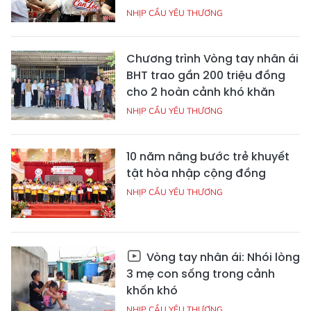
NHỊP CẦU YÊU THƯƠNG
Chương trình Vòng tay nhân ái
BHT trao gần 200 triệu đồng
cho 2 hoàn cảnh khó khăn
NHỊP CẦU YÊU THƯƠNG
10 năm nâng bước trẻ khuyết
tật hòa nhập cộng đồng
NHỊP CẦU YÊU THƯƠNG
Vòng tay nhân ái: Nhói lòng
3 mẹ con sống trong cảnh
khốn khó
NHỊP CẦU YÊU THƯƠNG