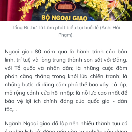
Tổng Bí thư Tô Lâm phát biểu tại buổi lễ (Ảnh: Hải
Phạm).
Ngoại giao 80 năm qua là hành trình của bản
lĩnh, trí tuệ và lòng trung thành son sắt với Đảng,
với Tổ quốc và nhân dân; là những cuộc đàm
phán căng thẳng trong khói lửa chiến tranh; là
những bước đi dũng cảm phá thế bao vây, cô lập,
mở rộng cánh cửa hội nhập; là nỗ lực cao nhất để
bảo vệ lợi ích chính đáng của quốc gia - dân
tộc,...
Ngành Ngoại giao đã lập nên nhiều thành tựu có
ý nghĩa lịch sử, đóng góp vào sự nghiệp xây dựng