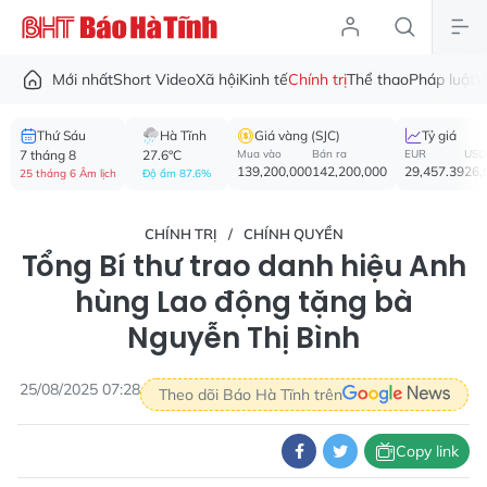
Mới nhất
Short Video
Xã hội
Kinh tế
Chính trị
Thể thao
Pháp luật
V
Thứ Sáu
Hà Tĩnh
Giá vàng (SJC)
Tỷ giá
7 tháng 8
27.6°C
Mua vào
Bán ra
EUR
USD
139,200,000
142,200,000
29,457.39
26,
25 tháng 6 Âm lịch
Độ ẩm 87.6%
CHÍNH TRỊ
CHÍNH QUYỀN
Tổng Bí thư trao danh hiệu Anh
hùng Lao động tặng bà
Nguyễn Thị Bình
25/08/2025 07:28
Theo dõi Báo Hà Tĩnh trên
Copy link