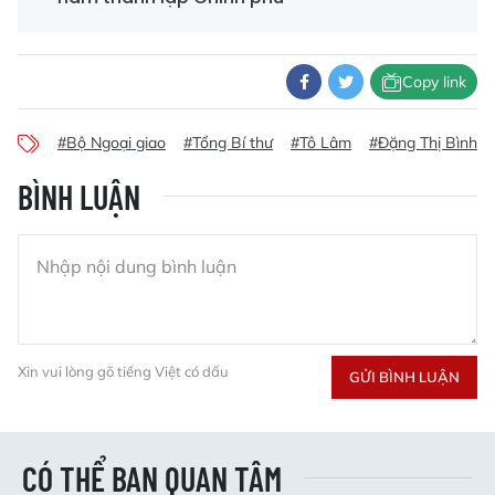
Copy link
#Bộ Ngoại giao
#Tổng Bí thư
#Tô Lâm
#Đặng Thị Bình
BÌNH LUẬN
Xin vui lòng gõ tiếng Việt có dấu
GỬI BÌNH LUẬN
CÓ THỂ BẠN QUAN TÂM