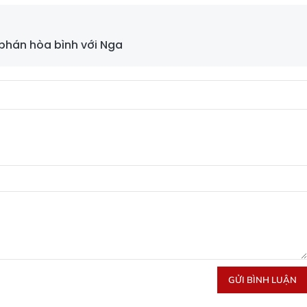
phán hòa bình với Nga
GỬI BÌNH LUẬN