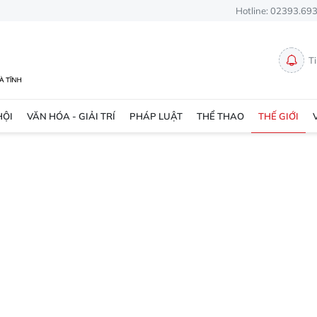
Hotline: 02393.69
T
HỘI
VĂN HÓA - GIẢI TRÍ
PHÁP LUẬT
THỂ THAO
THẾ GIỚI