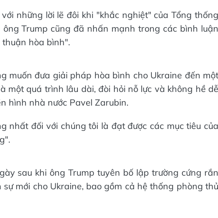
với những lời lẽ đôi khi "khắc nghiệt" của Tổng thốn
g ông Trump cũng đã nhấn mạnh trong các bình luậ
a thuận hòa bình".
ng muốn đưa giải pháp hòa bình cho Ukraine đến mộ
à một quá trình lâu dài, đòi hỏi nỗ lực và không hề d
ền hình nhà nước Pavel Zarubin.
g nhất đối với chúng tôi là đạt được các mục tiêu củ
g".
gày sau khi ông Trump tuyên bố lập trường cứng rắ
n sự mới cho Ukraine, bao gồm cả hệ thống phòng th