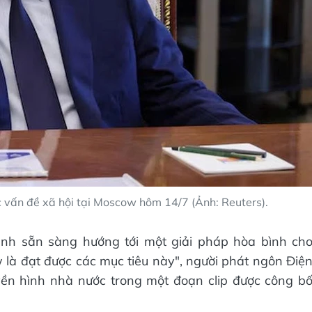
c vấn đề xã hội tại Moscow hôm 14/7 (Ảnh: Reuters).
nh sẵn sàng hướng tới một giải pháp hòa bình ch
là đạt được các mục tiêu này", người phát ngôn Điệ
yền hình nhà nước trong một đoạn clip được công b