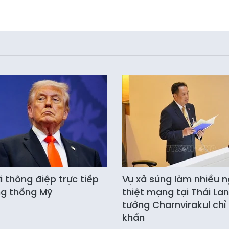
ửi thông điệp trực tiếp
Vụ xả súng làm nhiều n
ng thống Mỹ
thiệt mạng tại Thái Lan
tướng Charnvirakul chỉ
khẩn