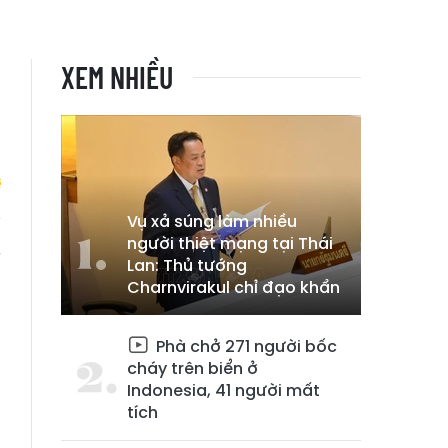
XEM NHIỀU
Vụ xả súng làm nhiều
người thiệt mạng tại Thái
ề
Lan: Thủ tướng
Charnvirakul chỉ đạo khẩn
Phà chở 271 người bốc
cháy trên biển ở
Indonesia, 41 người mất
tích