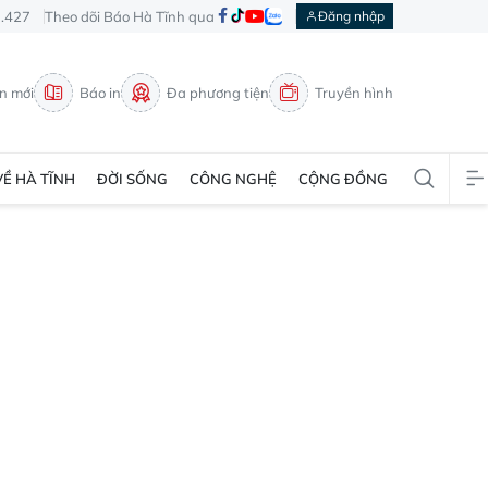
3.427
Theo dõi Báo Hà Tĩnh qua
Đăng nhập
in mới
Báo in
Đa phương tiện
Truyền hình
VỀ HÀ TĨNH
ĐỜI SỐNG
CÔNG NGHỆ
CỘNG ĐỒNG