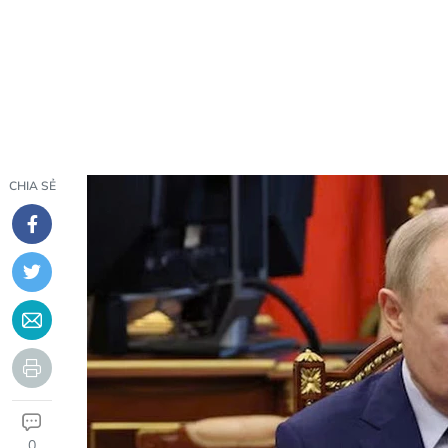
CHIA SẺ
0