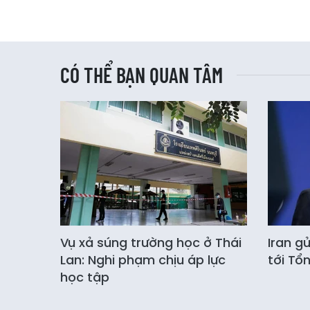
CÓ THỂ BẠN QUAN TÂM
Vụ xả súng trường học ở Thái
Iran g
Lan: Nghi phạm chịu áp lực
tới Tổ
học tập