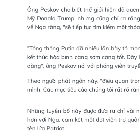
Ông Peskov cho biết thế giới hiện đã quen 
Mỹ Donald Trump, nhưng cũng chỉ ra rằn
về Nga rằng, "sẽ tiếp tục tìm kiếm một thỏ
"Tổng thống Putin đã nhiều lần bày tỏ mo
kết thúc hòa bình càng sớm càng tốt. Đây l
dàng", ông Peskov nói với phóng viên truy
Theo người phát ngôn này, "điều quan trọn
mình. Các mục tiêu của chúng tôi rất rõ ràn
Những tuyên bố này được đưa ra chỉ vài n
hơn với Nga, cam kết một đợt viện trợ quâ
tên lửa Patriot.